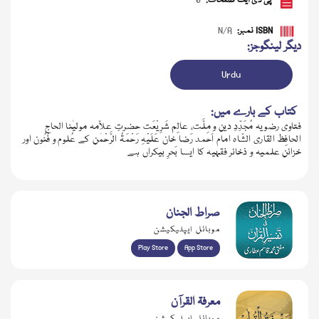
پی ڈی ایف صفحات:
0
ISBN نمبر:
N/A
دیگر لینگوجز:
Urdu
کتاب کے بارے میں:
فتاوی رضویہ مُجَدِّدِ دین و مِلَّت، عالِم شَرِیْعَت حضرتِ علاّمہ مولیٰنا الحاج
الحافِظ القاری الشّاہ امام اَحمد رَضا خان عَلَیْہِ رَحْمَۃُ الرَّحْمٰن کے عُلوم و فُنُون اور
خزائن علمیہ و ذخائر فقہیہ کا ایسا بَحرِ بیکراں ہے
ڈاؤن لوڈ کریں
صراط الجنان
موبائل ایپلیکیشن
Play Store
App Store
معرفۃ القرآن
موبائل ایپلیکیشن