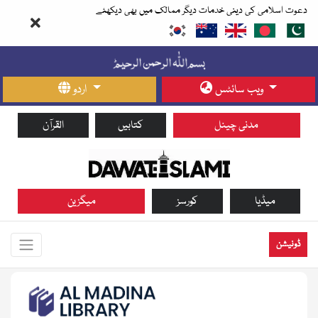
دعوت اسلامی کی دینی خدمات دیگر ممالک میں بھی دیکھئے
ویب سائٹس
اردو
مدنی چینل
کتابیں
القرآن
میڈیا
کورسز
میگزین
ڈونیشن