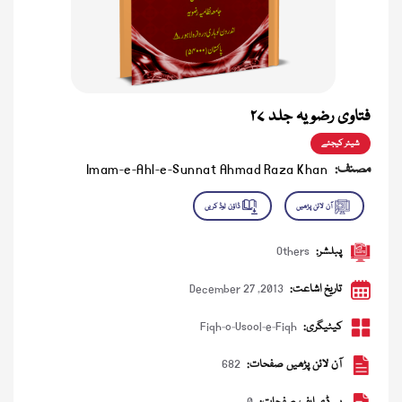
فتاوی رضویہ جلد ۲۷
شیئر کیجئے
مصنف:
Imam-e-Ahl-e-Sunnat Ahmad Raza Khan
پبلشر:
Others
تاریخ اشاعت:
December 27 ,2013
کیٹیگری:
Fiqh-o-Usool-e-Fiqh
آن لائن پڑھیں صفحات:
682