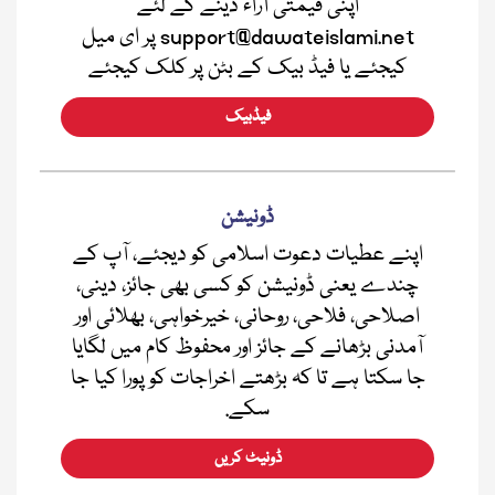
اپنی قیمتی آراء دینے کے لئے
support@dawateislami.net پر ای میل
کیجئے یا فیڈ بیک کے بٹن پر کلک کیجئے
فیڈبیک
ڈونیشن
اپنے عطیات دعوت اسلامی کو دیجئے، آپ کے
چندے یعنی ڈونیشن کو کسی بھی جائز، دینی،
اصلاحی، فلاحی، روحانی، خیرخواہی، بھلائی اور
آمدنی بڑھانے کے جائز اور محفوظ کام میں لگایا
جا سکتا ہے تا کہ بڑھتے اخراجات کو پورا کیا جا
سکے.
ڈونیٹ کریں