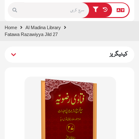
Type 1 or more characters for
Home
Al Madina Library
results.
Fatawa Razawiyya Jild 27
کیٹیگریز