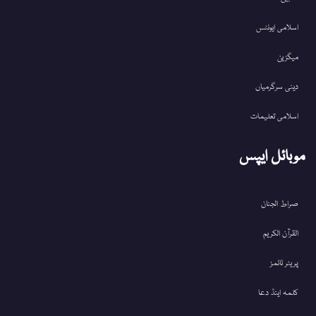
اسلامی ایونٹس
میگزین
دینی سرگرمیاں
اسلامی تعلیمات
موبائل ایپس
صراط الجنان
القرآن الکریم
پریئر ٹائمز
کلمہ اینڈ دعا