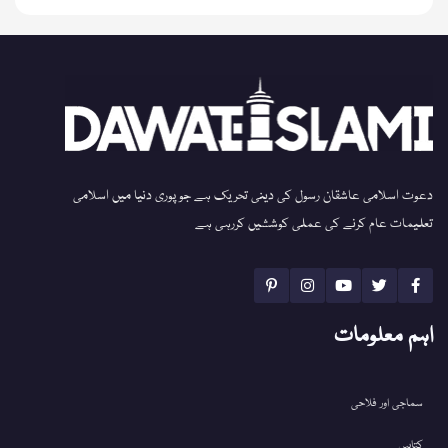
دعوت اسلامی عاشقان رسول کی دینی تحریک ہے جو پوری دنیا میں اسلامی
تعلیمات عام کرنے کی عملی کوششیں کررہی ہے
اہم معلومات
سماجی اور فلاحی
کتابیں