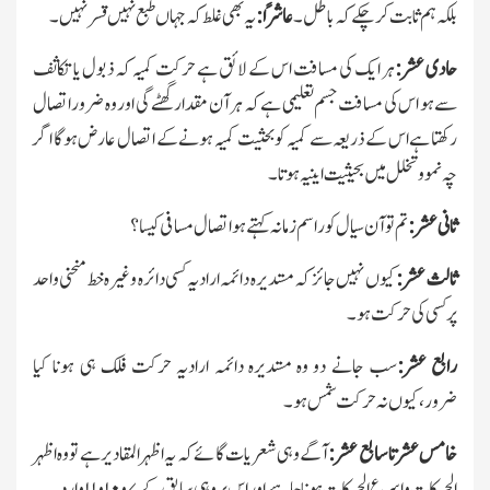
بلکہ ہم ثابت کرچکے کہ باطل۔
عاشرًا:
یہ بھی غلط کہ جہاں طبع نہیں قسر نہیں۔
حادی عشر:
ہر ایك کی مسافت اس کے لائق ہے حرکت کمیہ کہ ذبول یا تکاثف
سے ہو اس کی مسافت جسم تعلیمی ہے کہ ہر آن مقدار گھٹے گی اور وہ ضرور اتصال
رکھتا ہے اس کے ذریعہ سے کمیہ کو بحثیت کمیہ ہونے کے اتصال عارض ہوگا اگر
چہ نمو وتخلل میں بحیثیت اینیہ ہوتا۔
ثانی عشر:
تم تو آن سیال کو راسم زمانہ کہتے ہو اتصال مسافی کیسا؟
ثالث عشر:
کیوں نہیں جائز کہ مستدیرہ دائمہ ارادیہ کسی دائرہ وغیرہ خط منحنی واحد
پر کسی کی حرکت ہو۔
رابع عشر:
سب جانے دو وہ مستدیرہ دائمہ ارادیہ حرکت فلك ہی ہونا کیا
ضرور،کیوں نہ حرکت شمس ہو۔
خامس عشرتا سابع عشر:
آگے وہی شعریات گائے کہ یہ اظہر المقادیر ہے تو وہ اظہر
الحرکات واسرع الحرکات ہونا چاہیے اور اس پر وہی سابق کے
۷
و
۱۰
و
۱۱
وارد۔