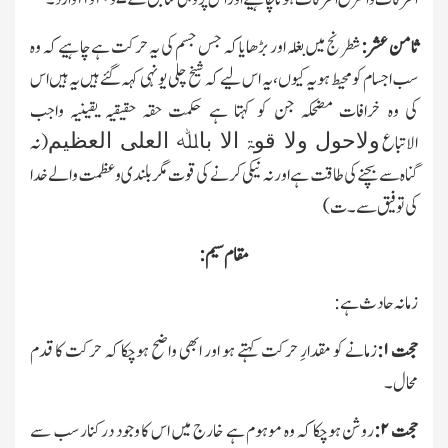
ثامن عشر:
شطرنج میں بغلہ اور بڑھایا کہ جس جسم کی یہ حرکت ہے چاہیے کہ وہ
سب اجسام کو محیط ہو یہ کیوں،یہ اس لیے کہ شیخ چلی یونہی کہہ گئے ہیں یہ ہیں اس
کی وہ خرافات مضحکہ جن کو کہتا ہے حکمت حقہ حقیقیہ یقینیہ واجب
ولاحول ولا قوۃ الا باﷲ العلی العظیم
الاتباع
(نہ
گناہ سے بچنے کی طاقت ہے اور نہ نیکی کرنے کی قوت مگر بلندی و عظمت والے خدا
کی توفیق سے۔ت)
مقام سیم:
زمانہ حادث ہے:
حجت
۱:
زمانے کو مقدارِ حرکت کہتے ہو اور ابھی واضح ہوچکا کہ حرکت کا قدم
محال۔
حجت
۲:
روشن ہوچکا کہ وہ موہوم ہے خارج میں اس کا وجود درکنار سب سے