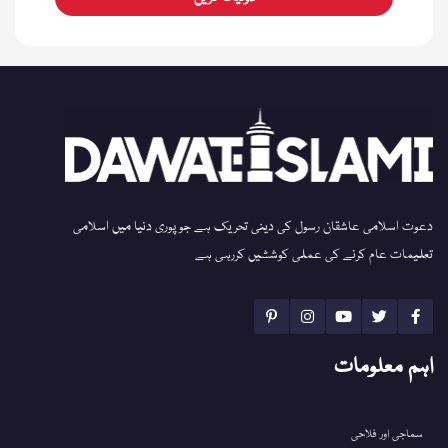
دعوت اسلامی عاشقان رسول کی دینی تحریک ہے جو پوری دنیا میں اسلامی
تعلیمات عام کرنے کی عملی کوششیں کررہی ہے
اہم معلومات
سماجی اور فلاحی