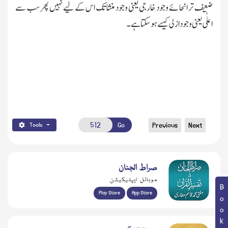
ضعیف تر انحائے وجود خارجی یعنی وجود منشا تك اس کے لیے نہیں پھر سب سے
اعلٰی یعنی وجود ازلی کیسے ہوسکتاہے۔
Go
Previous
Next
Tools
صراط الجنان
موبائل ایپلیکیشن
Play Store
App Store