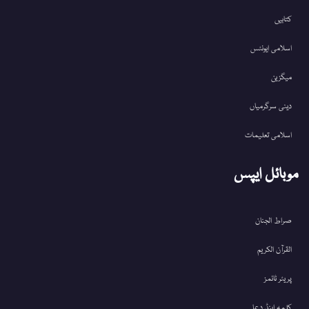
کتابیں
اسلامی ایونٹس
میگزین
دینی سرگرمیاں
اسلامی تعلیمات
موبائل ایپس
صراط الجنان
القرآن الکریم
پریئر ٹائمز
کلمہ اینڈ دعا