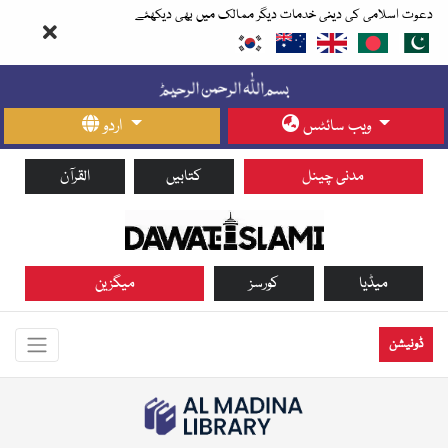
دعوت اسلامی کی دینی خدمات دیگر ممالک میں بھی دیکھئے
ویب سائٹس
اردو
مدنی چینل
کتابیں
القرآن
میڈیا
کورسز
میگزین
ڈونیشن