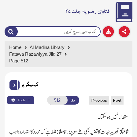
فتاوی رضویہ جلد ۲۷
Home
Al Madina Library
Fatawa Razawiyya Jild 27
Page 512
کیٹیگریز
Go
Previous
Next
Tools
مقدار نہیں ہوسکتا۔
ثامنًا:
تحدیدِ جہات کا قضیہ بھی طے ہوچکا۔
تاسعًا:
غلط ہے کہ محدد کا استدارہ واجب