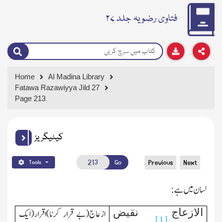
فتاوی رضویہ جلد ۲۷
Home
Al Madina Library
Fatawa Razawiyya Jild 27
Page 213
کیٹیگریز
Go
Previous
Next
Tools
لسان میں ہے:
الازعاج نقیض
ازعاج(بے قرار کرنا)اقرار(ایك
[1]