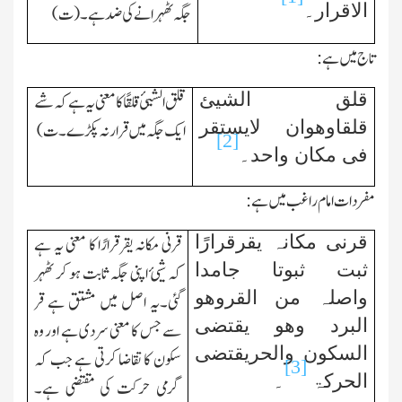
الاقرار۔
جگہ ٹھہرانے کی ضد ہے۔(ت)
تاج میں ہے:
قلق الشیئ
قلق الشیئ قلقًا کا معنی یہ ہے کہ شے
قلقاوھوان لایستقر
ایك جگہ میں قرار نہ پکڑے۔ت)
[2]
فی مکان واحد۔
مفردات امام راغب میں ہے:
قرنی مکانہ یقرقرارًا
قرنی مکانہ یقرقرارًا کا معنی یہ ہے
ثبت ثبوتا جامدا
کہ شیئ اپنی جگہ ثابت ہو کر ٹھہر
واصلہ من القروھو
گئی۔یہ اصل میں مشتق ہے قر
البرد وھو یقتضی
سے جس کا معنی سردی ہے اور وہ
السکون والحریقتضی
سکون کا تقاضا کرتی ہے جب کہ
[3]
الحرکۃ
۔
گرمی حرکت کی مقتضی ہے۔