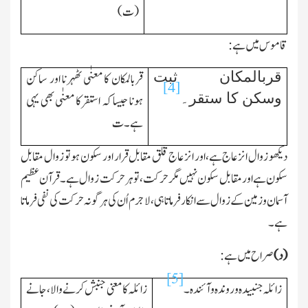
(ت)
قاموس میں ہے:
قربالمکان ثبت
قربالمکان کا معنٰی ٹھہرنا اور ساکن
[4]
وسکن کا ستقر۔
ہونا جیسا کہ استقرکا معنٰی بھی یہی
ہے۔ت
دیکھو زوال انزعاج ہے،اور انزعاج قلق مقابل قرار اور سکون ہو تو زوال مقابل
سکون ہے اور مقابل سکون نہیں مگر حرکت،تو ہر حرکت زوال ہے۔قرآن عظیم
آسمان و زمین کے زوال سے انکار فرماتا ہی،لاجرم اُن کی ہر گونہ حرکت کی نفی فرماتا
ہے۔
(د)
صراح میں ہے:
[5]
زائلہ جنبیدہ و روندہ وآئندہ۔
زائلہ کا معنی جنبش کرنے والا،جانے