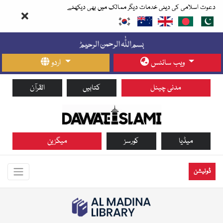
دعوت اسلامی کی دینی خدمات دیگر ممالک میں بھی دیکھئے
ویب سائٹس
اردو
مدنی چینل
کتابیں
القرآن
میڈیا
کورسز
میگزین
ڈونیشن