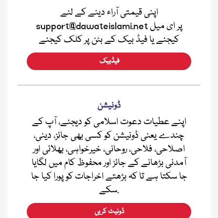
اپنی قیمتی آراء دینے کے لئے
support@dawateislami.net پر ای میل
کیجئے یا فیڈ بیک کے بٹن پر کلک کیجئے
فیڈبیک
ڈونیشن
اپنے عطیات دعوت اسلامی کو دیجئے، آپ کے
چندے یعنی ڈونیشن کو کسی بھی جائز، دینی،
اصلاحی، فلاحی، روحانی، خیرخواہی، بھلائی اور
آمدنی بڑھانے کے جائز اور محفوظ کام میں لگایا
جا سکتا ہے تا کہ بڑھتے اخراجات کو پورا کیا جا
سکے.
ڈونیٹ کریں