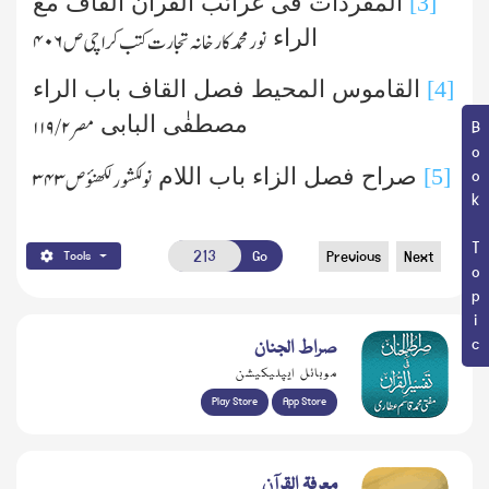
[3]
المفردات فی غرائب القرآن القاف مع
الراء
نور محمد کارخانہ تجارت کتب کراچی ص
۴۰۶
[4]
القاموس المحیط فصل القاف باب الراء
مصطفٰی البابی
مصر
۲/ ۱۱۹
Book Topic
[5]
صراح فصل الزاء باب اللام
نولکشور لکھنؤ ص
۳۴۳
Go
Previous
Next
Tools
صراط الجنان
موبائل ایپلیکیشن
Play Store
App Store
معرفۃ القرآن