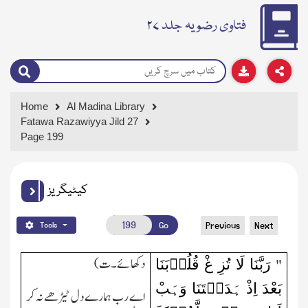
فتاوی رضویہ جلد ۲۷
Home
Al Madina Library
Fatawa Razawiyya Jild 27
Page 199
کیٹیگریز
Go
Previous
Next
Tools
رَبَّنَا لَا تُزِ غْ قُلُوۡبَنَا
دکھائے۔ت)
"
بَعْدَ اِذْ ہَدَیۡتَنَا وَہَبْ
اے رب ہمارے دل ٹیڑھے نہ کر