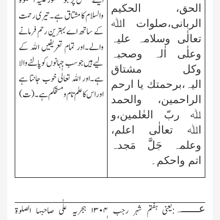
ایسے شخص پر جو حضور علیہ الصلوۃ
الحق، الحکیم
والسلام کا مشتاق ہے۔تیری رحمت
الربانی،صلوات اﷲ
کے ساتھ اے بہترین رحم فرمانے
تعالٰی وسلامہ علیہ
والے۔اور تمام تعریفیں اﷲ کے
وعلٰی اٰلہ
وصحبہ
لیے ہیں جو سب جہانوں کو پالنے والا
وکل مشتاق
ہے۔اور اﷲ تعالٰی خوب جانتا ہے
الیہ،برحمتك
یا ارحم
اور اس کا علم تام و مستحکم ہے۔(ت)
الراحمین، والحمد
ﷲ ربّ العٰلمین،و
اﷲ تعالٰی اعلم،
وعلمہ جَلَّ مَجدہ
اتم واحکم۔
عــــــہ
:یعنی ہفتم شہر رجب
۱۳۰۴
ہجریہ علٰی صاحبہا الصلوۃ