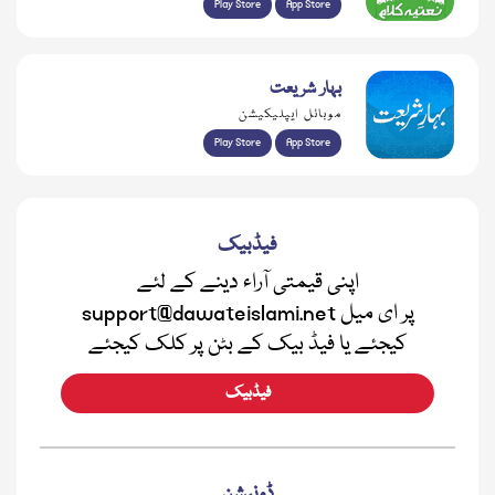
Play Store
App Store
بہار شریعت
موبائل ایپلیکیشن
Play Store
App Store
فیڈبیک
اپنی قیمتی آراء دینے کے لئے
support@dawateislami.net پر ای میل
کیجئے یا فیڈ بیک کے بٹن پر کلک کیجئے
فیڈبیک
ڈونیشن