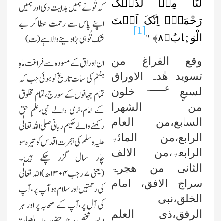
لَنَا مِنۡ لَّدُنۡکَ
کہ تُو نے ہمیں ہدایت دی اور ہمیں
رَحْمَۃًۚ اِنَّکَ اَنۡتَ
اپنے پاس سے رحمت عطا کر بے
[1]
الْوَہَّابُ﴿
۸
﴾
"
شك تُو ہی بڑا دینے والا ہے(ت)
وقع الفراغ من
ان اوراق کے مسودہ سے فراغت ماہِ
تسوید ھٰذہ الاوراق
ہفتم کی سات تاریخ کو ہوئی جب کہ
عــــــہ
لسبعٍ
خلون
تمام جہانوں کے سورج،تمام مخلوق
من
الشھرا
کے امام،نرمی والے نبی،علمِ حق
السابع،من
العام
رکھنے والے حکیم ربانی صلی اﷲ تعالٰی
الرابع،من المائۃ
علیہ وسلم کی ہجرت اقدس کو تیرہ سو
الرابعۃ،من الالف
چار سال گزر چکے ہیں۔
الثانی من ھجرۃ
(یعنی
۷
رجب
۱۳۰۴
ھ)اﷲ تعالٰی
سراج الافق، امام
کی رحمتیں اور سلام ہو آپ پر، آپ
الخلق،نبی
کی آل پر،آپ کے صحابہ پر اور ہر
الرفق،ذی العلم