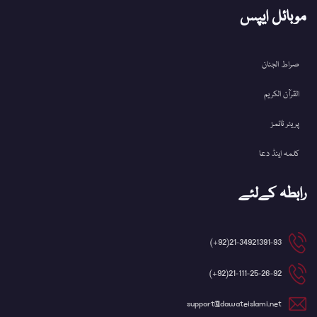
موبائل ایپس
صراط الجنان
القرآن الکریم
پریئر ٹائمز
کلمہ اینڈ دعا
رابطہ کےلئے
21-34921391-93(92+)
21-111-25-26-92(92+)
support@dawateislami.net