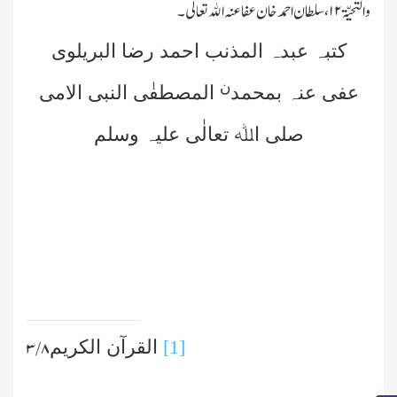
والتحیّۃ
۱۲
،سلطان احمد خان عفا عنہ اﷲ تعالٰی۔
کتبہ عبدہ المذنب احمد رضا البریلوی
ن
عفی عنہ بمحمد
المصطفٰی النبی الامی
صلی اﷲ تعالٰی علیہ وسلم
[1]
القرآن الکریم
۳/۸