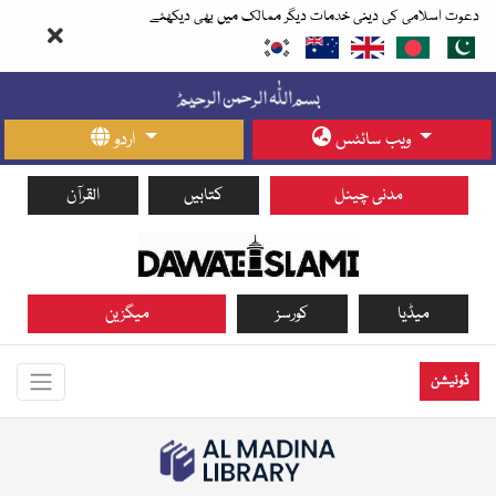
دعوت اسلامی کی دینی خدمات دیگر ممالک میں بھی دیکھئے
ویب سائٹس
اردو
مدنی چینل
کتابیں
القرآن
میڈیا
کورسز
میگزین
ڈونیشن