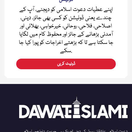
اپنے عطیات دعوت اسلامی کو دیجئے، آپ کے
چندے یعنی ڈونیشن کو کسی بھی جائز، دینی،
اصلاحی، فلاحی، روحانی، خیرخواہی، بھلائی اور
آمدنی بڑھانے کے جائز اور محفوظ کام میں لگایا
جا سکتا ہے تا کہ بڑھتے اخراجات کو پورا کیا جا
سکے.
ڈونیٹ کریں
دعوت اسلامی عاشقان رسول کی دینی تحریک ہے جو پوری دنیا میں اسلامی