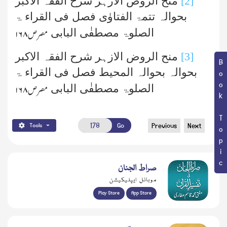
[2]
منح الروض الازہر شرح الفقہ الاکبر
بحوالہ تتمۃ الفتاوٰی فصل فی القراء ۃ
الصلوۃ مصطفٰی البابی
مصر ص
۱۶۸
[3]
منح الروض الازہر شرح الفقہ الاکبر
Book Topic
بحوالہ بحوالہ المحیط فصل فی القراء ۃ
الصلوۃ مصطفٰی البابی
مصر ص
۱۶۸
Go
Previous
Next
Tools
صراط الجنان
موبائل ایپلیکیشن
Play Store
App Store