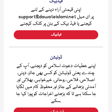
فیڈبیک
اپنی قیمتی آراء دینے کے لئے
support@dawateislami.net پر ای میل
کیجئے یا فیڈ بیک کے بٹن پر کلک کیجئے
فیڈبیک
ڈونیشن
اپنے عطیات دعوت اسلامی کو دیجئے، آپ کے
چندے یعنی ڈونیشن کو کسی بھی جائز، دینی،
اصلاحی، فلاحی، روحانی، خیرخواہی، بھلائی اور
آمدنی بڑھانے کے جائز اور محفوظ کام میں لگایا
جا سکتا ہے تا کہ بڑھتے اخراجات کو پورا کیا جا
سکے.