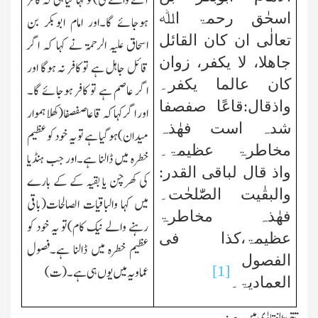
آنے والے کی)تو کہا گیا ہی کہ کافر
اسحٰق رحمۃ اﷲ
ہوجائے گا۔اور امام ابوبکر بن
تعالٰی ان کان القائل
اسحاق علیہ الرحمۃ نے کہا کہ اگر
جاھلا، لا یکفر، زوان
قائل جاہل ہے تو کافر نہ ہوگا اور
کان عالما یکفر۔
اگر عاصم ہے تو کافر ہوجائے گا۔
واذقال:قاعًا صفصفا
اور اگر کہا کہ قاعا صفصفا(کھلا ہموار
شدہ است فھٰذہ
میدان)ہوگیا ہے تو یہ خود کو عظیم
مخاطرۃ عظیمۃ۔
خطرہ میں ڈالنا ہے۔اور جب ہنڈیا
واذ قال لباقی القدر:
کی کھرچن یا بقیہ کے کے بارے
والبقٰیت الصّٰلحٰت۔
میں کہا والباقیات الصالحات(باقی
فھٰذہ مخاطرۃ
رہنے والے نیك کام)تو یہ خود کو
عظیمۃ،کذا فی
عظیم خطرہ میں ڈالنا ہے۔فصول
الفصول
[1]
عماویہ میں یوں ہی ہے۔(ت)
العمادیۃ۔