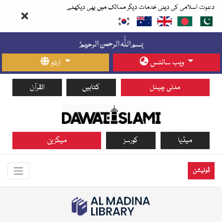
دعوت اسلامی کی دینی خدمات دیگر ممالک میں بھی دیکھئے
ویب سائٹس
اردو
مدنی چینل
کتابیں
القرآن
میڈیا
کورسز
میگزین
ڈونیشن