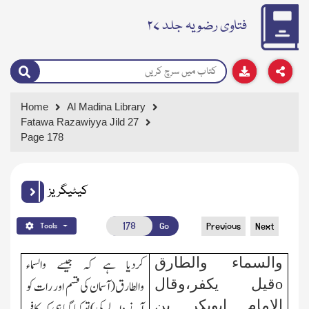
فتاوی رضویہ جلد ۲۷
Home
Al Madina Library
Fatawa Razawiyya Jild 27
Page 178
کیٹیگریز
Go
Previous
Next
Tools
والسماء والطارق
کردیا ہے کہ جیسے والسماء
o
قیل یکفر،وقال
والطارق(آسمان کی قسم اور رات کو
الامام ابوبکر بن