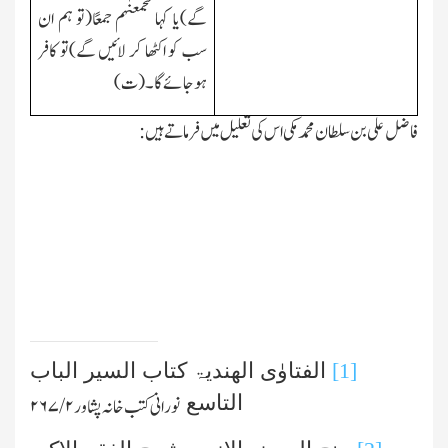
گے)یا کہا فجمعنٰہم جمعًا(تو ہم ان
سب کو اکٹھا کر لائیں گے)تو کافر
ہوجائے گا۔(ت)
فاضل علی بن سلطان محمد مکی اس کی تعلیل میں فرماتے ہیں:
[1]
الفتاوٰی الھندیۃ کتاب السیر الباب
التاسع
نورانی کتب خانہ پشاور
۲ /۲۶۷