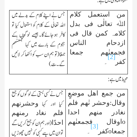
تتمۃ الفتاوٰی میں ہے:
من استعمل کلام
جس نے اپنے کلام کے بدلے میں
اﷲ تعالٰی فی بدل
اﷲ تعالٰی کے کلام کو استعمال کیا تو
کلامہ کمن قال فی
کافر ہوجائےگا۔جیسے لوگوں کے
ازدحام الناس
ہجوم کے بارے میں کہا فجمعنٰھم
فجمعنٰھم جمعا
جمعًا(تو ہم ان سب کو اکٹھا کر لائیں
[2]
کفر
۔
گے۔ت)
محیط میں ہے:
من جمع اھل موضعٍ
جس نے کسی بستی کے لوگوں کو جمع
وقال:وحشر نٰھم فلم
وحشرنھم
کیا اور کہا
نغادر منھم احدا
فلم نغاد رمنھم
o
اوقال فجمعنٰھم
احدًا
(اور ہم ان کو جمع کریں گے
[3]
جمعا
o
کفر
۔
تو ان میں سے کسی کو نہیں چھوڑیں