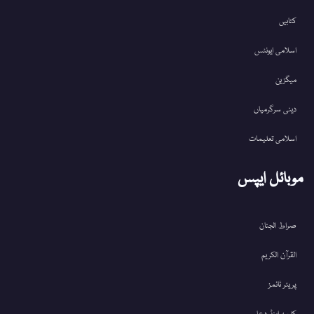
کتابیں
اسلامی ایونٹس
میگزین
دینی سرگرمیاں
اسلامی تعلیمات
موبائل ایپس
صراط الجنان
القرآن الکریم
پریئر ٹائمز