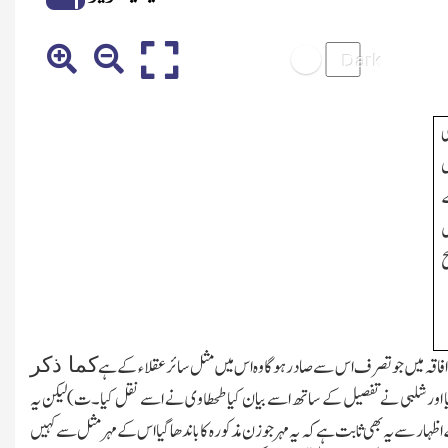
ی
ں
ے
ل
ح
کما ذکر
افاقہ میں جو تصرف اس سے صادرہوگا وہ اس میں مثل سائر عقلاء کے ہے
یا اور شلبی نے تفصیل کے ساتھ اسے بیان کیا طحطاوی نے اسے نقل کیا۔ت)لیکن یہ
ر سے یہ بھی ثابت ہے کہ یہ مہر جو زن مذکورہ کا باندھا گیا اس کے مہر مثل سے کہیں