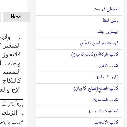
اجمالی فہرست
Next
پیش لفظ
انیسویں جلد
لہ ولای
فہرست مضامین مفصّل
الصغیر ک
فلایجوز ب
کتاب الوکالۃ (وکالت کا بیان)
واجاب ا
کتاب الاقرار
التعمیم 
(اقرار کا بیان)
کالنکاح
کتاب الصلحِ(صلح کا بیان)
الاخ وال
کتاب المضاربۃ
ہاں اگر اس کے ا
(مضاربت کا بیان)
ہ الزیلع
صورت یہاں معدوم،
کتاب الامانات