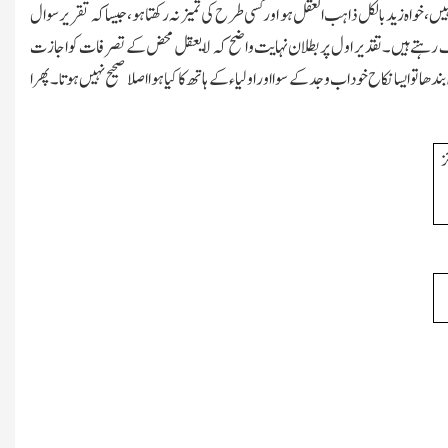
،خواہ زید بالکل ذاہب العقل ہو اور کسی طرح کی تمیز نہ رکھتاہو،جیسا کہ تقریر سوال
وف رہتے ہیں۔تقدیر اول پر بطلان نہایت واضح کہ لایعقل محض کے تصرفات کواجازت
و ایسا نکاح خود اب وجد کے سوا اور اولیاء کے ہاتھ کا کیا ہوا اصلا صحیح نہیں ہوتا۔پھرا
ز