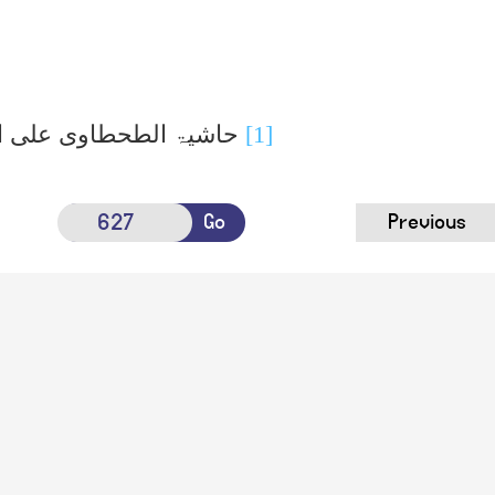
[1]
حاشیۃ الطحطاوی علی الد
Go
Previous