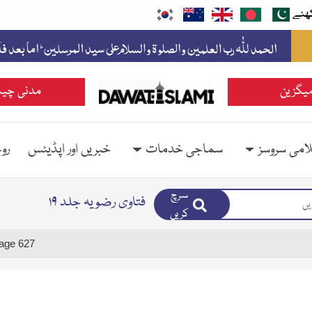
ھئے
یگزین
مدنی چین
امی سروسز
سماجی خدمات
خبریں اور اپڈیٹس
رو
سرچ
فتاوی رضویہ جلد ۱۹
کریں
age 627