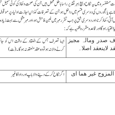
مستفسرہ میں یہ نکاح وبیع بہرتقدیر راسا باطل محض ہیں جن کی صحت ونفاذ کی کوئی سبیل نہیں
اہے یا محجوروں کی دوسری قسم میں داخل ہو جن کے تصرفات کذائیہ اجازت اولیاء پر موق
یں آتی،کماذکرنا،اوردوسری شق پر جب تقرر مہر میں غبن فاحش ہو،اور مہر مثل سے بہت زیادہ بندھا ت
 اختیار ہوگا اور قاعدہ مقررہ فقہیہ ہے کہ:
 صدر ومالہ مجیز
ایسا تصرف جس کے انعقاد کے وقت اس کو جائ
د لاینعقد اصلا۔
کرنے والا نہ ہو تو وہ عقد منعقد نہ ہوگا۔(ت)
المزوج غیر ھما ای
اگرنکاح کرکے دینے والا باپ اور دادا کا غیر