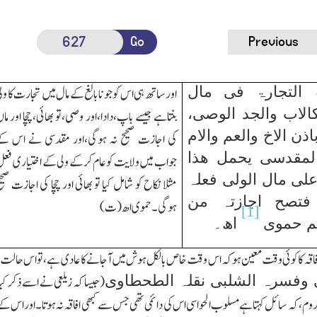
Go
Previous
ۃ التجارۃ فی مال
اورساتھ ہی اس کو جو نابالغ کے مال میں تجارت کا ول
الاب والجد الوصی،
بنتاہے جیسے باپ،دادا،اور وصی،تو بھائی،چچا اور ما
اذن الاخ والعم والام
کی اجازت صحیح نہ ہوگی،اور مقدسی نے اس ک
لمقدسی یحمل ھذا
جواب میں ولایت کو عام کرکے ولی کے اختیار ی فع
علی مال الولی فعلہ
مثلا نکاح کو شامل کیا تو بھائی اور چچا کی اجازت صحی
 فتصح اجازتہ من
ہوگی۔حموی اھ(ت)
[1]
عم حموی
اھ۔
فاقہ کا کوئی وقت معین ہو کہ اس وقت خاص بالکل ہوش میں آجانے کا عادی ہے،تو اس حالت 
ی وفسرہ الشلبی نقلہ الطحطاوی
(جیسا کہ زیلعی نے اسے ذکر ک
کہ سائل کہتاہے مسلوب الحواسی اس کی دائمی تھی جس سے کبھی افاقہ نہ ہوتا۔اور اس کے اظہا