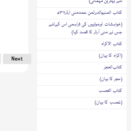
لئے بہترین مہمانی)
کتاب المنٰیوالدررلمن عمدمنی اٰرڈر۱۳۱۱ھ
(خواہشات اورموتیوں کی فراہمی اس کےلئے
جس نے منی آرڈر کا قصد کیا)
کتاب الاکراہ
(اکراہ کا بیان)
Next
کتاب الحجر
(حجر کا بیان)
کتاب الغصب
(غصب کا بیان)