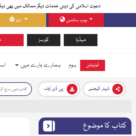
دعوت اسلامی کی دینی خدمات دیگر ممالک میں بھی دیک
ویب سائٹس
اردو
میڈیا
کورسز
م
ہوم
ہمارے بارے میں
اسل
ڈونیشن
شیئر کیجئے
پی ڈی ایف
کتاب کا موضوع