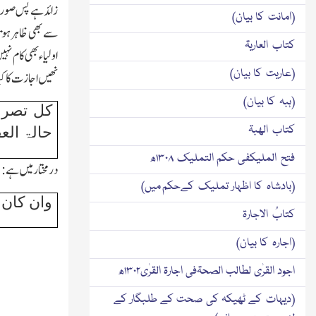
زائد ہے پس صورت 
(امانت کا بیان)
سے بھی ظاہر ہوت
کتاب العاریۃ
اولیاء بھی کام نہ
(عاریت کا بیان)
نھیں اجازت کا کیا
(ہبہ کا بیان)
کل تصرف
کتاب الھبۃ
حالۃ العق
فتح الملیكفی حکم التملیك ۱۳۰۸ھ
درمختارمیں ہے:
(بادشاہ کا اظہار تملیك کےحکم میں)
وان کان 
کتابُ الاجارۃ
(اجارہ کا بیان)
اجود القرٰی لطالب الصحۃفی اجارۃ القرٰی۱۳۰۲ھ
(دیہات کے ٹھیکہ کی صحت کے طلبگار کے