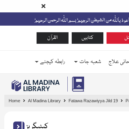
ل
کتابیں
القرآن
حانی علاج
شعبہ جات
رابطہ کیجئے
Home
Al Madina Library
Fatawa Razawiyya Jild 19
P
کیٹیگریز