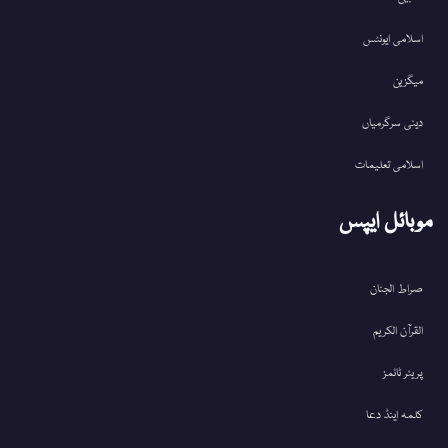
اسلامی ایونٹس
میگزین
دینی سرگرمیاں
اسلامی تعلیمات
موبائل ایپس
صراط الجنان
القرآن الکریم
پریئر ٹائمز
کلمہ اینڈ دعا