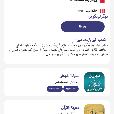
پی ڈی ایف صفحات:
0
ISBN نمبر:
N/A
دیگر لینگوجز:
Urdu
کتاب کے بارے میں:
فتاوی رضویہ مُجَدِّدِ دین و مِلَّت، عالِم شَرِیْعَت حضرتِ علاّمہ مولیٰنا الحاج
الحافِظ القاری الشّاہ امام اَحمد رَضا خان عَلَیْہِ رَحْمَۃُ الرَّحْمٰن کے عُلوم و فُنُون اور
خزائن علمیہ و ذخائر فقہیہ کا ایسا بَحرِ بیکراں ہے
ڈاؤن لوڈ کریں
صراط الجنان
موبائل ایپلیکیشن
Play Store
App Store
معرفۃ القرآن
موبائل ایپلیکیشن