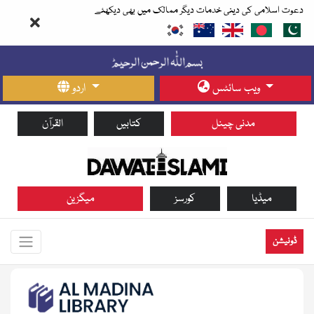
دعوت اسلامی کی دینی خدمات دیگر ممالک میں بھی دیکھئے
ویب سائٹس
اردو
مدنی چینل
کتابیں
القرآن
میڈیا
کورسز
میگزین
ڈونیشن