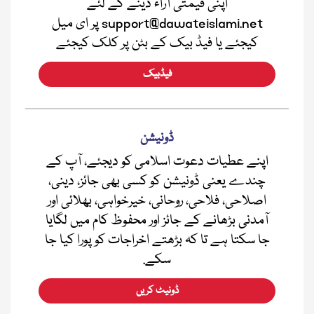
اپنی قیمتی آراء دینے کے لئے
support@dawateislami.net پر ای میل
کیجئے یا فیڈ بیک کے بٹن پر کلک کیجئے
فیڈبیک
ڈونیشن
اپنے عطیات دعوت اسلامی کو دیجئے، آپ کے
چندے یعنی ڈونیشن کو کسی بھی جائز، دینی،
اصلاحی، فلاحی، روحانی، خیرخواہی، بھلائی اور
آمدنی بڑھانے کے جائز اور محفوظ کام میں لگایا
جا سکتا ہے تا کہ بڑھتے اخراجات کو پورا کیا جا
سکے.
ڈونیٹ کریں