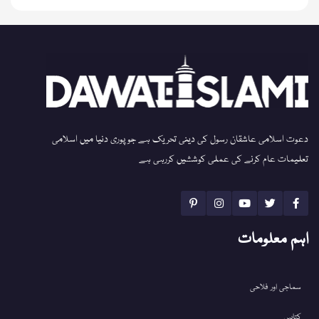
دعوت اسلامی عاشقان رسول کی دینی تحریک ہے جو پوری دنیا میں اسلامی
تعلیمات عام کرنے کی عملی کوششیں کررہی ہے
اہم معلومات
سماجی اور فلاحی
کتابیں