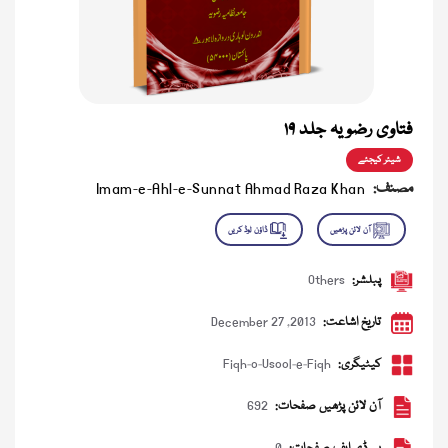
فتاوی رضویہ جلد ۱۹
شیئر کیجئے
مصنف:
Imam-e-Ahl-e-Sunnat Ahmad Raza Khan
پبلشر:
Others
تاریخ اشاعت:
December 27 ,2013
کیٹیگری:
Fiqh-o-Usool-e-Fiqh
آن لائن پڑھیں صفحات:
692