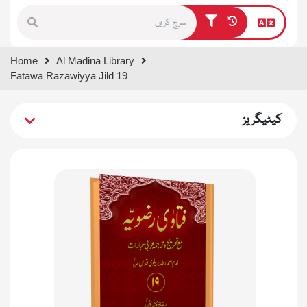
Type 1 or more characters for
Home
Al Madina Library
results.
Fatawa Razawiyya Jild 19
کیٹیگریز