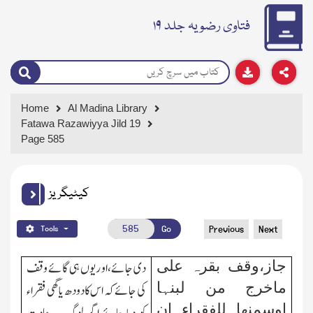
فتاوی رضویہ جلد ۱۹
Home
Al Madina Library
Fatawa Razawiyya Jild 19
Page 585
کیٹیگریز
Go
Previous
Next
Tools
جاز،وقف بقرہ
علی
دی جائے،او ر یوں ہی گائے وقف
ماخرج من لبنہ
ا
کی جائے کہ اس کا دودھ یا گھی فقراء
اوسمنھا للفقراء ان