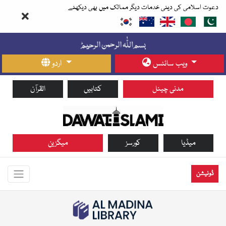
دعوت اسلامی کی دینی خدمات دیگر ممالک میں بھی دیکھئے
ویب سائٹس
اردو
مدنی چینل
کتابیں
القرآن
میڈیا
کورسز
میگزین
ڈونیشن