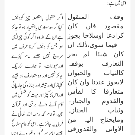
اسی میں ہے:
وقف المنقول
اگر منقول بامقصد چیز کووقف
مقصود فان کان
کیااگر وہ سواری یاہتھیار ہوتو جائز
کرادعا اوسلاحا یجوز
ہے ان کے علاوہ اگر کوئی چیزایسی
ہ فیما سوی،ذٰلك ان
ہو جس کو وقف کرنا عرف میں
کان شیئا لم یجر
مروج نہیں جیسے عام کپڑے
التعارف بوقفہ
اورحیوانات، تو ہمارے نزدیك
کالثیاب والحیوان
جائز نہیں اور وہ متعارف ہو جیسے
لایجوز عندنا وان کان
کلہاڑی اور تیشہ اور جنازہ کی چارپائی
متعارفا کا لفأس
اور اس کا کپڑا اور میت کو غسل میں
والقدوم والجنازۃ
کام آنے والے برتن اور قرآن
وثیاب الجنازۃ
مجید،تو امام محمد رحمہ الله تعالٰی نے
ومایحتاج الیہ من
فرمایا یہ جائز ہے۔اسی کو عام مشائخ
الاوانی والقدورفی
جیسے امام سرخسی وغیرہ نے اپنایا