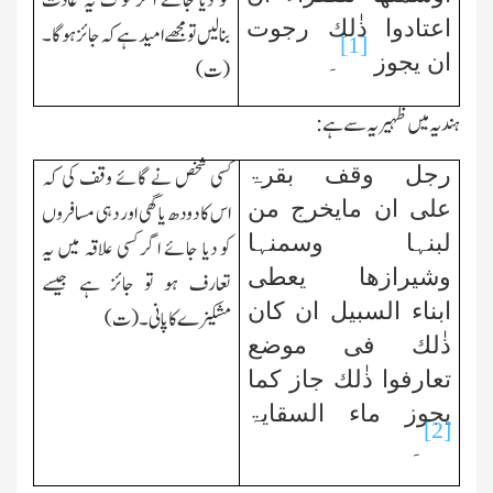
کو دیا جائے اگر لوگ یہ عادت
اعتادوا ذٰلك رجوت
بنالیں تو مجھے امید ہے کہ جائز ہوگا۔
[1]
ان یجوز
۔
(ت)
ہندیہ میں ظہیریہ سے ہے:
رجل وقف بقرۃ
کسی شخص نے گائے وقف کی کہ
علی ان مایخرج من
اس کا دودھ یا گھی اور دہی مسافروں
لبنہا وسمنہا
کو دیا جائے اگر کسی علاقہ میں یہ
وشیرازھا یعطی
تعارف ہو تو جائز ہے جیسے
ابناء السبیل ان کان
مشکیزے کا پانی۔(ت)
ذٰلك فی موضع
تعارفوا ذٰلك جاز کما
یجوز ماء السقایۃ
[2]
۔