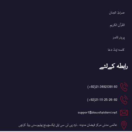
صراط الجنان
القرآن الکریم
پریئر ٹائمز
کلمہ اینڈ دعا
رابطہ کےلئے
21-34921391-93(92+)
21-111-25-26-92(92+)
support@dawateislami.net
عالمی مدنی مرکز فیضان مدینہ ، نزد پی ٹی سی ایل ایکسچینج یونیورسٹی روڈ کراچی