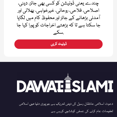
چندے یعنی ڈونیشن کو کسی بھی جائز، دینی،
اصلاحی، فلاحی، روحانی، خیرخواہی، بھلائی اور
آمدنی بڑھانے کے جائز اور محفوظ کام میں لگایا
جا سکتا ہے تا کہ بڑھتے اخراجات کو پورا کیا جا
سکے.
ڈونیٹ کریں
دعوت اسلامی عاشقان رسول کی دینی تحریک ہے جو پوری دنیا میں اسلامی
تعلیمات عام کرنے کی عملی کوششیں کررہی ہے