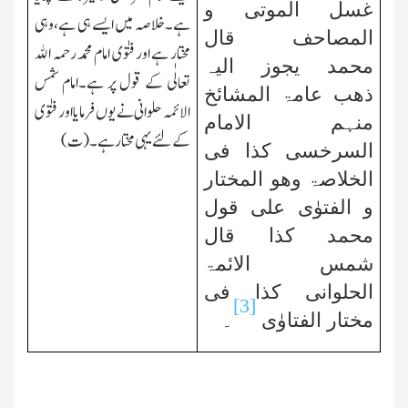
غسل الموتی و
ہے۔خلاصہ میں ایسے ہی ہے،وہی
المصاحف قال
مختار ہے اور فتوٰی امام محمد رحمہ الله
محمد یجوز الیہ
تعالٰی کے قول پر ہے۔امام شمس
ذھب عامۃ المشائخ
الائمہ حلوانی نے یوں فرمایا اور فتوٰی
منہم الامام
کے لئے یہی مختار ہے۔(ت)
السرخسی کذا فی
الخلاصۃ وھو المختار
و الفتوٰی علی قول
محمد کذا قال
شمس الائمۃ
الحلوانی کذا فی
[3]
مختار الفتاوٰی
۔