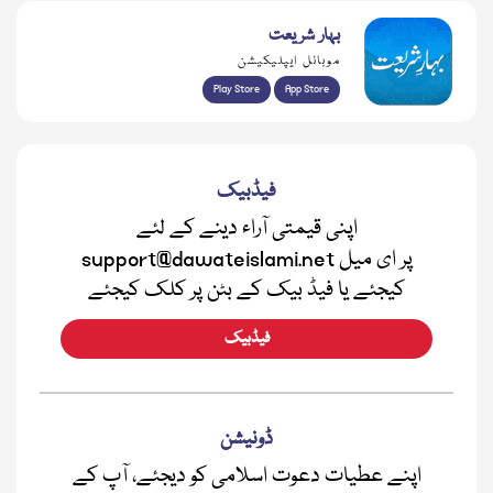
بہار شریعت
موبائل ایپلیکیشن
Play Store
App Store
فیڈبیک
اپنی قیمتی آراء دینے کے لئے
support@dawateislami.net پر ای میل
کیجئے یا فیڈ بیک کے بٹن پر کلک کیجئے
فیڈبیک
ڈونیشن
اپنے عطیات دعوت اسلامی کو دیجئے، آپ کے