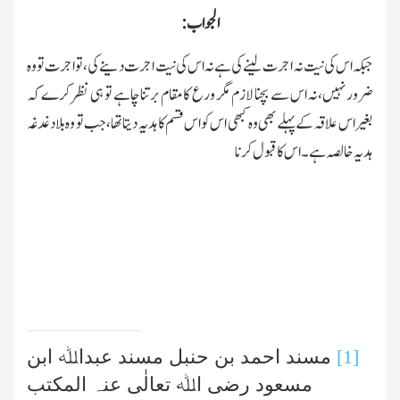
الجواب:
جبکہ اس کی نیت نہ اجرت لینے کی ہے نہ اس کی نیت اجرت دینے کی،تواجرت تو وہ
ضرور نہیں،نہ اس سے بچنا لازم مگر ورع کامقام برتنا چاہے تو ہی نظر کرے کہ
بغیر اس علاقہ کے پہلے بھی وہ کبھی اس کو اس قسم کا ہدیہ دیتا تھا،جب تو وہ بلادغدغہ
ہدیہ خالصہ ہے۔ اس کا قبول کرنا
[1]
مسند احمد بن حنبل مسند عبداﷲ ابن
مسعود رضی اﷲ تعالٰی عنہ المکتب