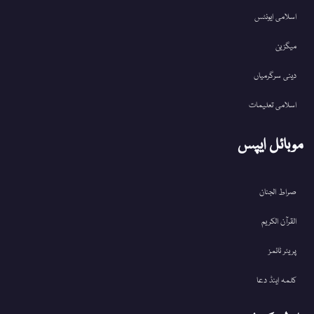
اسلامی ایونٹس
میگزین
دینی سرگرمیاں
اسلامی تعلیمات
موبائل ایپس
صراط الجنان
القرآن الکریم
پریئر ٹائمز
کلمہ اینڈ دعا