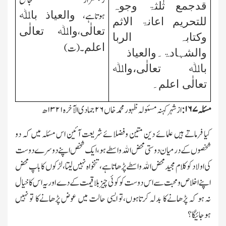
رجسٹرار
جامع
قدجمع ثٰلثۃ وجوہ
والعیاذ باﷲ
ہوتاہے،
للتحریم اعانۃ الاثم
تعالٰی
واﷲ تعالٰی
،
وکتابہ الربا
اعلم
۔(ت)
والشہادۃ۔
والعیاذ
باﷲ تعالٰی،واﷲ
تعالٰی اعلم۔
مسئلہ
۱۶۷:
از شہر کہنہ مسئولہ ظہور محمد خاں
۲۶
جمادی الآخرہ
۱۳۲۱
ھ
کیا فرماتے ہیں علمائے دین متین وفضلائے شریعت آئین اس مسئلہ میں کہ دو
شخصوں کے درمیان دوستی محض اﷲ واسطے ہو، ایك شخص اپنے دوسرے دوست
کی اولاد کو کلام مجید محض اﷲ واسطے پڑھاتاہے،تنخواہ نہیں لیتا،لڑکوں کاباپ محض
اپنے اخلاص ومحبت سے اس دوست کو کوئی چیز بلا قیمت کے دے اور یہ اس کا خیال
نہ ہو کہ پڑھانےکا بدلہ کرتاہوں،تو ایسی حالت میں عوض پڑھانےکا تو نہیں
ہوجائیگا؟