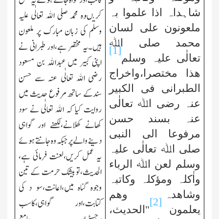
کاتب اور گواہ جانتے ہوئے یہ عمل
شاہداہ اذا علموا بہ
کریںوہ محمد صلی اﷲ تعالٰی علیہ
ملعونون علی لسان
وسلم کی زبان مبارك پر ملعون
محمد
صلی اﷲ
ہیں۔یہ مختصر ہے،اور طبرانی نے
[1]
تعالٰی علیہ وسلم
اپنی کبیر میں عبداﷲ بن مسعود
ھذا مختصرا،واخراج
رضی اﷲ تعالٰی عنہ سے حسن
الطبرانی فی الکبیر
سندکے ساتھ مرفوع حدیث میں
عنہ رضی اﷲ تعالٰی
روایت کیا کہ اﷲ تعالٰی نے سود
عنہ بسند حسن
کھانے کھلانے،لکھنے اور گواہی
مرفوعا الی النبی
دینے والے پر جبکہ وہ جانتے ہوئے
صلی اﷲ تعالٰی علیہ
یہ عمل کریں،لعنت فرمائی ہے،
وسلم لعن اﷲ الرباء
الحدیث،تو بیشك حرمت کے تین
واٰکلہ
ومؤکلہ وکاتبہ
وجوہ گناہ میں،اعانت،سو د کی
وشاھدہ
وھم
[2]
کتابت،اور
گواہی،کاسب
یعلمون
"الحدیث،