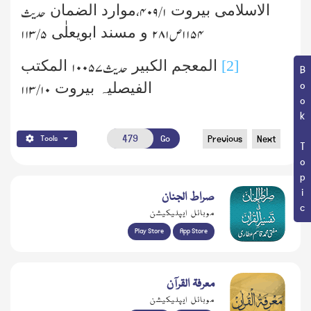
الاسلامی بیروت
موارد الضمان
۱ /۴۰۹،
حدیث
و مسند ابویعلٰی
۱۱۵۴
ص
۲۸۱
۵ /۱۱۳
[2]
المعجم الکبیر
المکتب
حدیث
۱۰۰۵۷
Book Topic
الفیصلیہ بیروت
۱۰ /۱۱۳
Go
Previous
Next
Tools
صراط الجنان
موبائل ایپلیکیشن
Play Store
App Store
معرفۃ القرآن
موبائل ایپلیکیشن