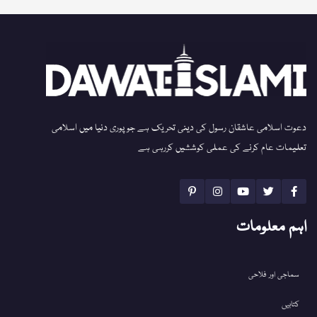
دعوت اسلامی عاشقان رسول کی دینی تحریک ہے جو پوری دنیا میں اسلامی
تعلیمات عام کرنے کی عملی کوششیں کررہی ہے
اہم معلومات
سماجی اور فلاحی
کتابیں