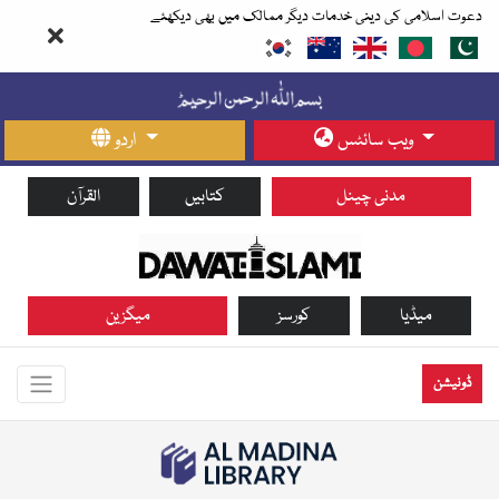
دعوت اسلامی کی دینی خدمات دیگر ممالک میں بھی دیکھئے
ویب سائٹس
اردو
مدنی چینل
کتابیں
القرآن
میڈیا
کورسز
میگزین
ڈونیشن