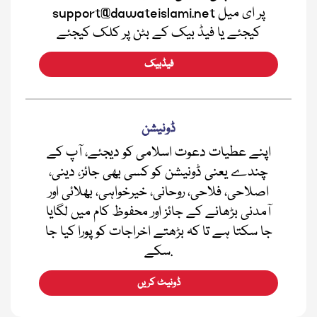
support@dawateislami.net پر ای میل
کیجئے یا فیڈ بیک کے بٹن پر کلک کیجئے
فیڈبیک
ڈونیشن
اپنے عطیات دعوت اسلامی کو دیجئے، آپ کے
چندے یعنی ڈونیشن کو کسی بھی جائز، دینی،
اصلاحی، فلاحی، روحانی، خیرخواہی، بھلائی اور
آمدنی بڑھانے کے جائز اور محفوظ کام میں لگایا
جا سکتا ہے تا کہ بڑھتے اخراجات کو پورا کیا جا
سکے.
ڈونیٹ کریں