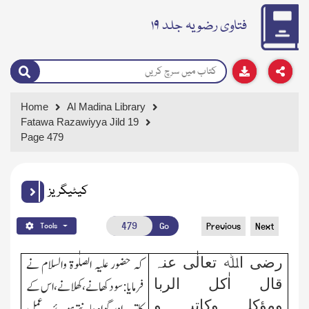
فتاوی رضویہ جلد ۱۹
Home
Al Madina Library
Fatawa Razawiyya Jild 19
Page 479
کیٹیگریز
Go
Previous
Next
Tools
رضی اﷲ تعالٰی عنہ
کہ حضور علیہ الصلٰوۃ والسلام نے
قال اٰکل الربا
فرمایا:سو دکھانے،کھلانے، اس کے
ومؤکلہ وکاتبہ و