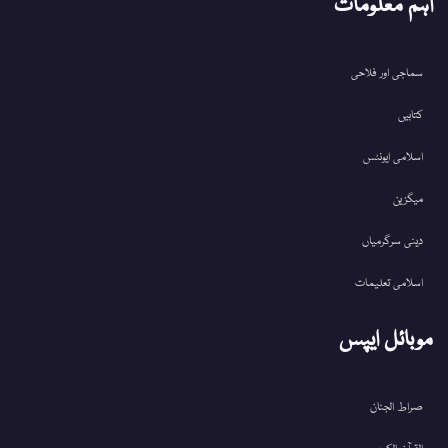
اہم معلومات
سماجی اور فلاحی
کتابیں
اسلامی ایونٹس
میگزین
دینی سرگرمیاں
اسلامی تعلیمات
موبائل ایپس
صراط الجنان