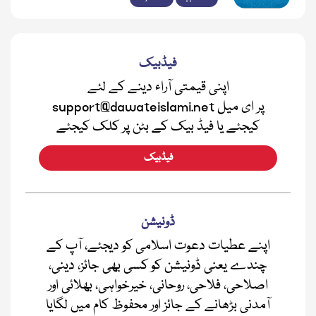
فیڈبیک
اپنی قیمتی آراء دینے کے لئے
support@dawateislami.net پر ای میل
کیجئے یا فیڈ بیک کے بٹن پر کلک کیجئے
فیڈبیک
ڈونیشن
اپنے عطیات دعوت اسلامی کو دیجئے، آپ کے
چندے یعنی ڈونیشن کو کسی بھی جائز، دینی،
اصلاحی، فلاحی، روحانی، خیرخواہی، بھلائی اور
آمدنی بڑھانے کے جائز اور محفوظ کام میں لگایا