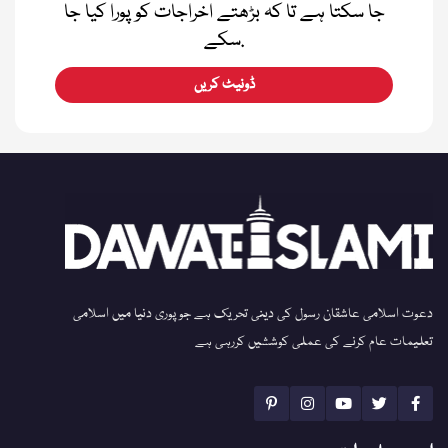
جا سکتا ہے تا کہ بڑھتے اخراجات کو پورا کیا جا
سکے.
ڈونیٹ کریں
دعوت اسلامی عاشقان رسول کی دینی تحریک ہے جو پوری دنیا میں اسلامی
تعلیمات عام کرنے کی عملی کوششیں کررہی ہے