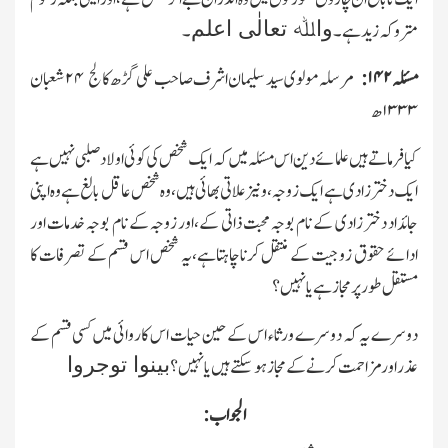
واﷲ تعالٰی اعلم
متروکہ زید ہے۔
۔
مسئلہ
۱۴۲:
مرسلہ مولوی سید سلیمان اشرف صاحب علی گڑھ کالج
۲۴
شعبان
۱۳۳۳
ھ
کیا فرماتے ہیں علمائے دین اس مسئلہ میں کہ ایك شخص کی کوئی اولاد صلبی نہیں ہے
ایك دختر زادی ہے ایك زوجہ،ونیز علاتی بھائی ہیں،وہ شخص عاقل بالغ ہے وہ اپنی
جائداد دختر زادی کے نام بوجہ محبت ذاتی کے،اور زوجہ کے نام بوجہ خدمات اور
ادائے حقوق زوجیت کے منتقل کرنا چاہتاہے،یہ شخص اس قسم کے تصرفات کا
مستقل طور پر مجاز ہے یانہیں؟
دوسرے یہ کہ دوسرے ورثاء اس کے حین حیات اس کاروائی میں کسی قسم کے
بینوا توجروا
عذر اور مزاحمت کرنے کے مجاز ہوسکتے ہیں یا نہیں؟
الجواب: