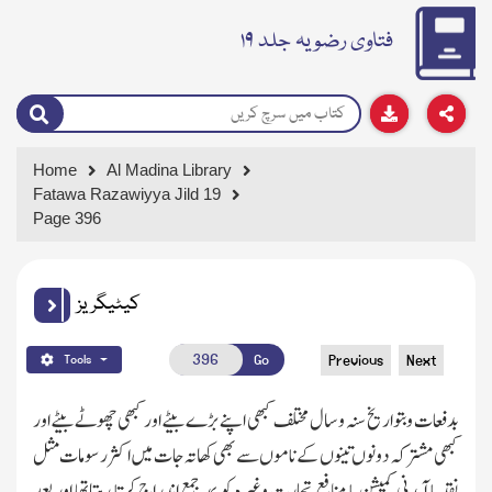
فتاوی رضویہ جلد ۱۹
Home
Al Madina Library
Fatawa Razawiyya Jild 19
Page 396
کیٹیگریز
Go
Previous
Next
Tools
بدفعات وبتواریخ سنہ وسال مختلف کبھی اپنے بڑے بیٹے اور کبھی چھوٹے بیٹے اور
کبھی مشترکہ دونوں تینوں کے ناموں سے بھی کھاتہ جات میں اکثرر سومات مثل
نقد یا آمدنی کمیشن یا منافع تجارت وغیرہ کو بمد جمع اندراج کرتا رہتاتھا اور بعد