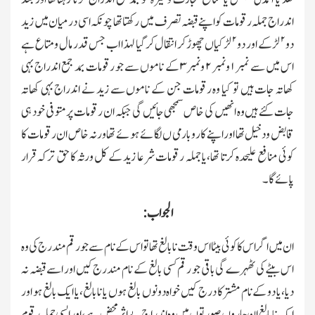
اندراج جملہ رقومات کو اپنے قبضہ تصرف میں رکھتا تھا چونکہ اسی درمیان میں زید
۲
۲
دو
لڑکے اور دو
لڑکیاں چھوڑکر انتقال کرگیا لہذا اب جس قدر مال ومتاع ہے
اس میں سے نمبر
۱
ونمبر
۲
ونمبر
۳
کے ناموں سے جو رقومات بمد جمع اندراج بہی
کھاتہ جات ہیں تو کیا وہ رقومات جن کے ناموں سے زید نے اندراج بہی کھاتہ
جات کئے ہیں وہ انھیں کی خاص سمجھی جائیں گی جبکہ ان رقومات پر متوفی خود ہی
قابض ودخیل تھا اوراپنے کاروبار می ں لگائے ہوئے تھا ورنہ خاص ان رقومات کا
کوئی منافع علیحدہ کرتا تھا،یا جملہ رقومات شرعا زید کے کل ورثہ کا حق ترکہ قرار
پائے گا۔
الجواب:
ان میں اگر اس کا کوئی بیٹا اس وقت نابالغ تھا تو اس کے نام سے جو رقم مندرج کی وہ
اس بیٹے کی ٹھہرے گی باقی جو رقم کسی بالغ کے نام مندرج کیں اور اسے قبضہ نہ
دیا،یا دو کے نام مشترکا درج کیں خواہ دونوں بالغ ہوں یا نابالغ،یا ایك بالغ ہو اور
ایك نابالغ ان چاروں صورتوں میں وہ اندراج بے اثر محض ہے،اور ایسی جملہ رقوم