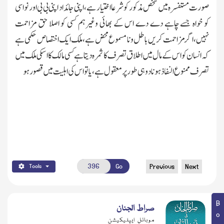
صورت مستفسرہ میں شخص مذکور کوشرعا اختیار ہے،اپنی جائداد اپنی بی بی اور نواسی
کو خواہ جسے چاہے دے دے اس کے بھائی وغیرہم کسی کو اصلا حق مزاحمت
نہیں،اگر مزاحمت کریں باطل ونامسموع محض ہے،ملك ایك اختصاص حکمی ہے
کہ انسان کو اس کے مال میں اطلاق تصرف کا ثمرہ دیتاہے کسی مالك کا اسکی ملك میں
تصرف ممنوع النفاذ ہونا دوہی طور پر معقول ہے،یا تو اس کی اہلیت میں قصور ہو
Go
Previous
Next
Tools
صراط الجنان
موبائل ایپلیکیشن