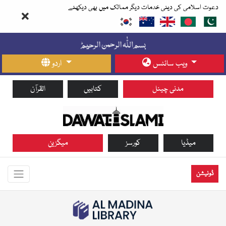
دعوت اسلامی کی دینی خدمات دیگر ممالک میں بھی دیکھئے
ویب سائٹس
اردو
مدنی چینل
کتابیں
القرآن
میڈیا
کورسز
میگزین
ڈونیشن