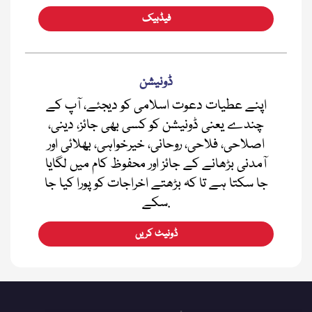
فیڈبیک
ڈونیشن
اپنے عطیات دعوت اسلامی کو دیجئے، آپ کے
چندے یعنی ڈونیشن کو کسی بھی جائز، دینی،
اصلاحی، فلاحی، روحانی، خیرخواہی، بھلائی اور
آمدنی بڑھانے کے جائز اور محفوظ کام میں لگایا
جا سکتا ہے تا کہ بڑھتے اخراجات کو پورا کیا جا
سکے.
ڈونیٹ کریں