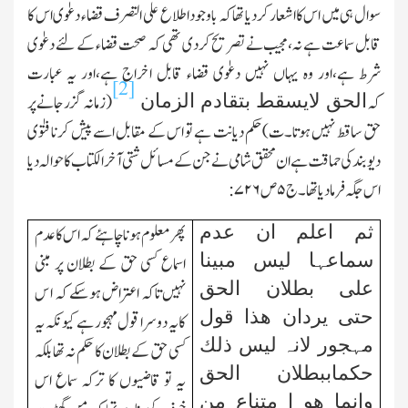
سوال ہی میں اس کااشعار کردیا تھا کہ باوجود اطلاع علی التصرف قضاء دعوٰی اس کا
قابل سماعت ہے نہ،مجیب نے تصریح کردی تھی کہ صحت قضاء کے لئے دعوٰی
شرط ہے،اور وہ یہاں نہیں دعوٰی قضاء قابل اخراج ہے،اور یہ عبارت
[2]
الحق لایسقط بتقادم الزمان
کہ
(زمانہ گزر جانے پر
حق ساقط نہیں ہوتا۔ت)حکم دیانت ہے تو اس کے مقابل اسے پیش کرنا فتوٰی
دیوبند کی حماقت ہے ان محقق شامی نے جن کے مسائل شتی آخر الکتاب کا حوالہ دیا
اس جگہ فرمادیا تھا۔ج
۵
ص
۷۲۶:
ثم اعلم ان عدم
پھر معلوم ہونا چاہئے کہ اس کا عدم
سماعہا لیس مبینا
اسماع کسی حق کے بطلان پر مبنی
علی بطلان الحق
نہیں تاکہ اعتراض ہوسکے کہ ا س
حتی یردان ھذا قول
کایہ دوسرا قول مہجور ہے کیونکہ یہ
مہجور لانہ لیس ذلك
کسی حق کے بطلان کا حکم نہ تھا بلکہ
حکماببطلان الحق
یہ تو قاضیوں کا ترکہ
سماع اس
وانما ھو ا متناع من