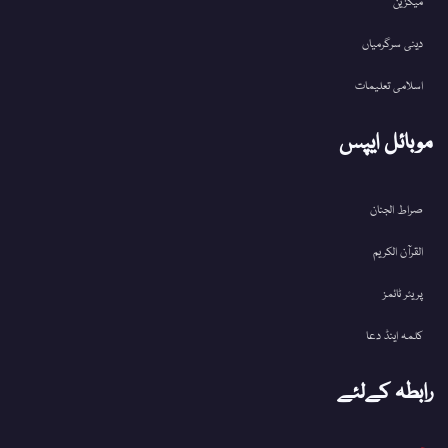
میگزین
دینی سرگرمیاں
اسلامی تعلیمات
موبائل ایپس
صراط الجنان
القرآن الکریم
پریئر ٹائمز
کلمہ اینڈ دعا
رابطہ کےلئے