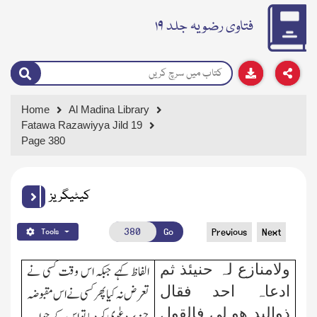
فتاوی رضویہ جلد ۱۹
Home
Al Madina Library
Fatawa Razawiyya Jild 19
Page 380
کیٹیگریز
Go
Previous
Next
Tools
ولامنازع لہ حنیئذ ثم
الفاظ کہے جبکہ اس وقت کسی نے
ادعاہ احد فقال
تعرض نہ کیا پھر کسی نے اس مقبوضہ
ذوالید ھو لی فالقول