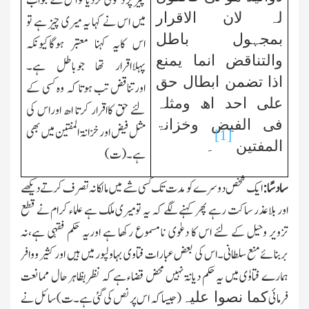
چیز پر دعوٰی کردیا تو اس کے جواب
لہ لان الاقرار
میں اس نے کہا یہ میری چیز ہے تو
بمجہول باطل
اس کایہ کہنا معتبر ہوگاکیونکہ
والتناقض انما یمنع
پہلااقرار تھا جوباطل ہے۔
اذا تضمن ابطال حق
اورتناقض تب ہوتا کہ وہ کسی کے
علی احد اھ ومثلہ
لئے حق کااقرار کرتا اھ اوراس کی
فی الفیض وخزانۃ
مثل فیض اورخزانۃ المفتین میں بھی
[1]
المفتین
۔
ہے۔(ت)
سادسًا:
ایك شخص دوسرے کو مدت تك کسی شے میں مالکانہ تصرف کرتے دیکھے
اور بلاعذر ساکت رہے پھر کہنے لگے کہ یہ تومیری ملك ہے علماء کرام نے قطع
تزویر وحیل کے لئے اس کا دعوٰی نامسموع رکھا ہے اوریہ حکم فقہی ہے،نہ
بربنائےمنع سلطانی۔اس کی بعض عبارات فتاوی بہاولپور میں ہیں اور کثیر ووافر
ہمارے فتاوٰی میں یہ حکم دیانۃ نہیں محض قضاء ہے کہ نظر بظاہر حال ممانعت
کما نصوا علیہ
فرمائی
(جیسا کہ اس پر نص کی گئی ہے۔ت)سائل نے