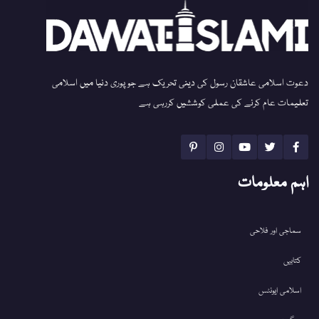
دعوت اسلامی عاشقان رسول کی دینی تحریک ہے جو پوری دنیا میں اسلامی
تعلیمات عام کرنے کی عملی کوششیں کررہی ہے
اہم معلومات
سماجی اور فلاحی
کتابیں
اسلامی ایونٹس