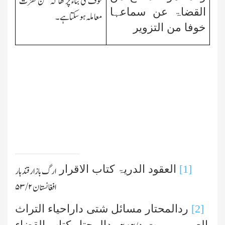
خوف کی بناء پر تھا
کہ من گھڑت
القضاۃ عن سماعہا
معاملہ ہوسکتا ہے۔
خوفا من التزویر
[1]
العقود الدریۃ کتاب الاقرار
ارگ بازار قندہار
افغانستان
۲ /۵۳
[2]
ردالمحتار مسائل شتی داراحیاء التراث
العربی بیروت
ردالمحتار کتاب القضاء