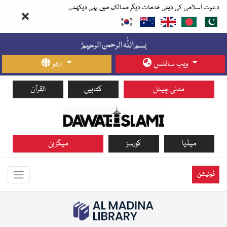
دعوت اسلامی کی دینی خدمات دیگر ممالک میں بھی دیکھئے
ویب سائٹس
اردو
مدنی چینل
کتابیں
القرآن
میڈیا
کورسز
میگزین
ڈونیشن