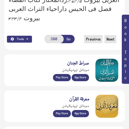
۵ /۴۷۴،
فصل فی الحبس داراحیاء التراث العربی
بیروت
۴ /۳۴۳
Book Topic
Go
Previous
Next
Tools
صراط الجنان
موبائل ایپلیکیشن
Play Store
App Store
معرفۃ القرآن
موبائل ایپلیکیشن
Play Store
App Store