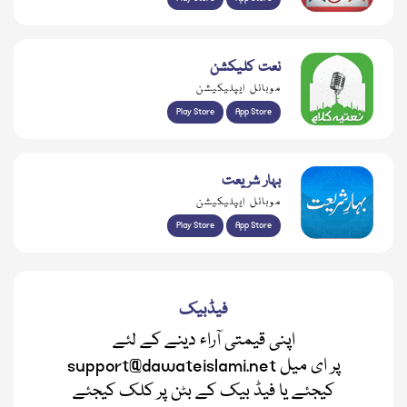
نعت کلیکشن
موبائل ایپلیکیشن
Play Store
App Store
بہار شریعت
موبائل ایپلیکیشن
Play Store
App Store
فیڈبیک
اپنی قیمتی آراء دینے کے لئے
support@dawateislami.net پر ای میل
کیجئے یا فیڈ بیک کے بٹن پر کلک کیجئے