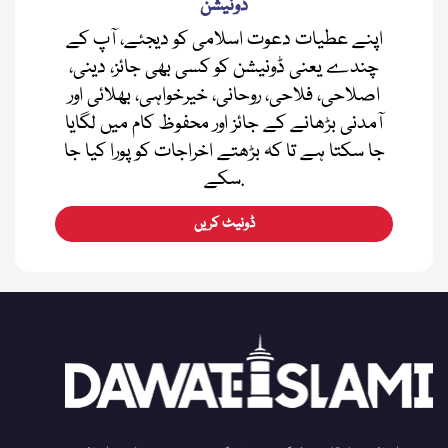
ڈونیشن
اپنے عطیات دعوت اسلامی کو دیجئے، آپ کے
چندے یعنی ڈونیشن کو کسی بھی جائز، دینی،
اصلاحی، فلاحی، روحانی، خیرخواہی، بھلائی اور
آمدنی بڑھانے کے جائز اور محفوظ کام میں لگایا
جا سکتا ہے تا کہ بڑھتے اخراجات کو پورا کیا جا
سکے.
ڈونیٹ کریں