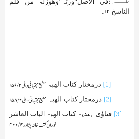
عــــــہ
:فی الاصل"ورثہ"وھوزلۃ من قلم
۱۲
الناسخ
۔
[1]
درمختار کتاب الھبۃ
مطبع مجتبائی دہلی
۲/ ۱۵۹
[2]
درمختار کتاب الھبۃ
مطبع مجتبائی دہلی
۲ /۱۵۸
[3]
فتاوٰی ہندیۃ کتاب الھبۃ الباب العاشر
نورانی کتب خانہ پشاور
۴ /۴۰۰