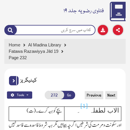
فتاوی رضویہ جلد ۱۹
Home
Al Madina Library
Fatawa Razawiyya Jild 19
Page 232
کیٹیگریز
Go
Previous
Next
Tools
[1]
بچے کو ہبہ کرے۔(ت)
الاب لطفلہ
۔
اور سکونت ومرمت کی شرطیں اگرچہ بیجاہیں مگر ہبہ شروط فاسدہ سے فاسد نہیں