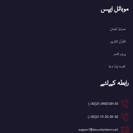
موبائل ایپس
صراط الجنان
القرآن الکریم
پریئر ٹائمز
کلمہ اینڈ دعا
رابطہ کےلئے
21-34921391-93(92+)
21-111-25-26-92(92+)
support@dawateislami.net