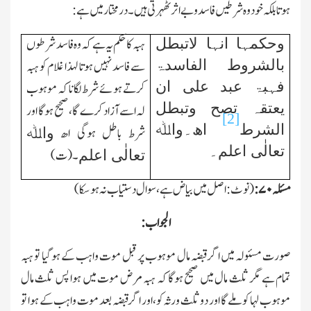
ہوتا بلکہ خود وہ شرطیں فاسد و بے اثر ٹھہرتی ہیں۔درمختار میں ہے:
ہبہ کا حکم یہ ہے کہ وہ فاسد شرطوں
وحکمہا انہا لاتبطل
سے فاسد نہیں ہوتا لہذا غلام کو ہبہ
بالشروط الفاسدۃ
فہبۃ عبد علی ان
کرتے ہوئے شرط لگانا کہ موہوب
یعتقہ تصح وتبطل
لہ اسے آزاد کرے گا،صحیح
ہوگا اور
[2]
الشرط
اھ۔واﷲ
شرط باطل ہوگی
اھ
واﷲ
تعالٰی اعلم۔
۔ (ت)
تعالٰی اعلم
مسئلہ
۷۰:
(نوٹ:اصل میں بیاض ہے،سوال دستیاب نہ ہوسکا)
الجواب:
صورت مسئولہ میں اگر قبضہ مال موہوب پر قبل موت واہب کے ہوگیا تو ہبہ
تمام ہے مگر ثلث مال میں صحیح ہوگا کہ ہبہ مرض موت میں ہوا پس ثلث مال
موہوب لہا کو ملے گا اور دو ثلث ورثہ کو،اور اگر قبضہ بعد موت واہب کے ہوا تو