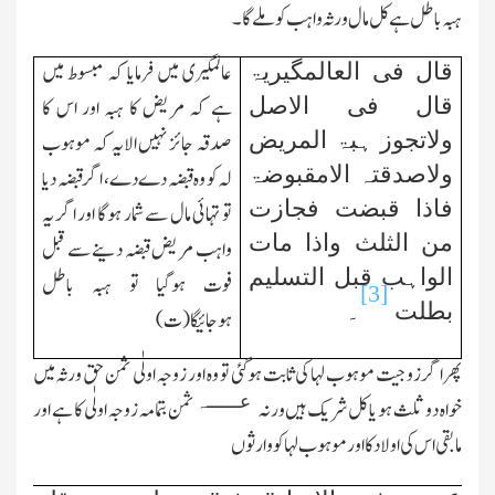
ہبہ باطل ہے کل مال ورثہ واہب کو ملے گا۔
عالمگیری میں فرمایا کہ مبسوط میں
قال فی العالمگیریۃ
ہے کہ مریض کا ہبہ اور اس کا
قال فی الاصل
ولاتجوز ہبۃ المریض
صدقہ جائز نہیں الایہ کہ موہوب
ولاصدقتہ الامقبوضۃ
لہ کو وہ قبضہ دے دے، اگرقبضہ دیا
فاذا قبضت فجازت
تو تہائی مال سے شمار ہوگا اور اگر یہ
من الثلث واذا مات
واہب
مریض قبضہ دینے سے قبل
الواہب قبل التسلیم
فوت ہوگیا
تو ہبہ باطل
[3]
بطلت
۔
ہوجائیگا(ت)
پھرا گر زوجیت موہوب لہا کی ثابت ہوگئی تو وہ اور زوجہ اولٰی ثمن حق ورثہ میں
عــــــہ
خواہ دو ثلث ہو یا کل شریك ہیں ورنہ
ثمن بتمامہ زوجہ اولٰی کا ہے اور
مابقی اس کی اولاد کا اور موہوب لہا کو وارثوں