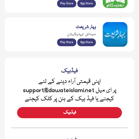
Play Store
App Store
بہار شریعت
موبائل ایپلیکیشن
Play Store
App Store
فیڈبیک
اپنی قیمتی آراء دینے کے لئے
support@dawateislami.net پر ای میل
کیجئے یا فیڈ بیک کے بٹن پر کلک کیجئے
فیڈبیک