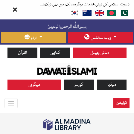
دعوت اسلامی کی دینی خدمات دیگر ممالک میں بھی دیکھئے
ویب سائٹس
اردو
مدنی چینل
کتابیں
القرآن
میڈیا
کورسز
میگزین
ڈونیشن