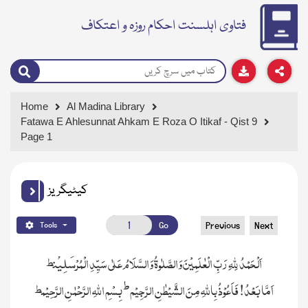
فتاوی اہلسنت احکام روزہ و اعتکاف
Home
Al Madina Library
Fatawa E Ahlesunnat Ahkam E Roza O Itikaf - Qist 9
Page 1
کیٹیگریز
Go
Previous
Next
Tools
ط
اَلْحَمْدُ لِلّٰہِ رَبِّ الْعٰلَمِیْنَ وَالصَّلٰوۃُ وَالسَّلَامُ عَلٰی سَیِّدِ
الْمُرْ
سَلِیْن
ط
ط
اَمَّا بَعْدُ! فَاَعُوْذُ بِاللّٰہِ مِنَ الشَّیْطٰنِ الرَّجِیْم
بِسْمِ اللّٰہِ الرَّحْمٰنِ الرَّحِیْم