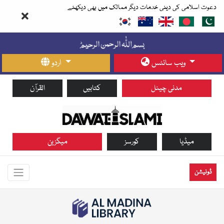
دعوت اسلامی کی دینی خدمات دیگر ممالک میں بھی دیکھئے
ویب سائٹس
اردو
مدنی چینل
کتابیں
القرآن
میڈیا
کورسز
میگزین
ڈونیشن