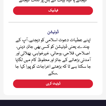
کیجئے یا فیڈ بیک کے بٹن پر کلک کیجئے
فیڈبیک
ڈونیشن
اپنے عطیات دعوت اسلامی کو دیجئے، آپ کے
چندے یعنی ڈونیشن کو کسی بھی جائز، دینی،
اصلاحی، فلاحی، روحانی، خیرخواہی، بھلائی اور
آمدنی بڑھانے کے جائز اور محفوظ کام میں لگایا
جا سکتا ہے تا کہ بڑھتے اخراجات کو پورا کیا جا
سکے.
ڈونیٹ کریں