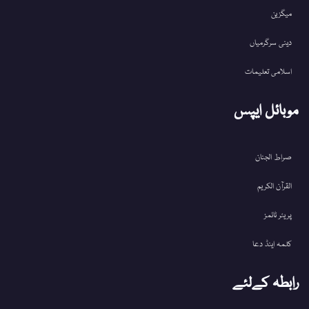
میگزین
دینی سرگرمیاں
اسلامی تعلیمات
موبائل ایپس
صراط الجنان
القرآن الکریم
پریئر ٹائمز
کلمہ اینڈ دعا
رابطہ کےلئے