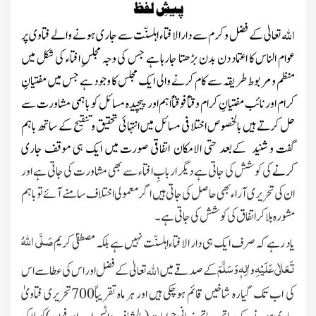
پیشِ لفظ
اللہ
تعالیٰ کے فضل و کرم سے دار الافتاء اہلسنّت سے جاری ہونے والے
فتاوی پر
عوام الناس کا اعتماد دن بدن بڑھتا جارہا ہے جس کی وجہ مجلسِ افتاء کی شکل میں
منظم و مربوط طریقہ سے کام کرنے والی ایک مجلس کا وجود ہے جس میں مفتیانِ
کرام اور نائب مفتیانِ کرام وقتاً فوقتاًاہم اور پیچیدہ مسائل کو باہ
مشاورت سے
حل کرتے ہیں بالخصوص اختلافی مسائل میں انتہائی تحقیق و تنقیح کے ساتھ باہم
گفت و شنید کےبعد حتی الامکان اتفاقی صورت میں ایک ہی موقف جاری
کرنے
کی کوشش کی جاتی ہے دیگر اربابِ افتاء سے بھی مشاورت کی جاتی ہے اور
ان کی تحریری آراء بھی حاصل کی جاتی ہیں اگر معمولی اختلاف سامنے آئے تو باہم
مشورہ بلاکر اتفاق کی کوشش کی جاتی ہے۔
صَلَّی اللّٰہُ
یاد رہے کہ صرف ایک ہی دار الافتاء اہلسنّت نہیں ہے بلکہ مصطفیٰ کریم
تَعَالٰی عَلَیْہِ واٰلِہٖ وَسَلَّمَ
اللہ
کے صدقے میں
تعالیٰ کے فضل اور اس کی عطا سے اس
کی اب تک گیارہ شاخیں قائم ہوچکی ہیں اور ہر ماہ تقریباً700تحریری فتاویٰ