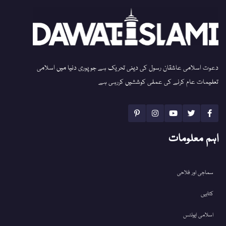
دعوت اسلامی عاشقان رسول کی دینی تحریک ہے جو پوری دنیا میں اسلامی
تعلیمات عام کرنے کی عملی کوششیں کررہی ہے
اہم معلومات
سماجی اور فلاحی
کتابیں
اسلامی ایونٹس