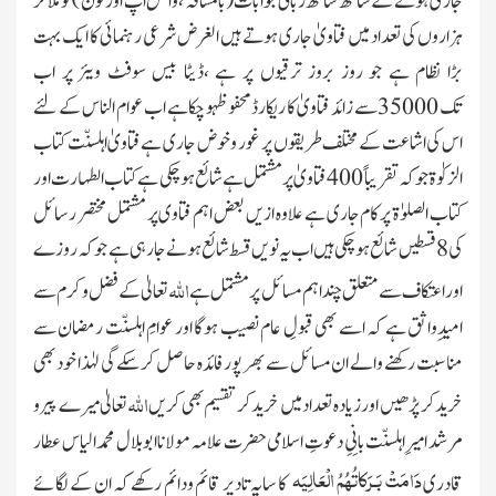
جاری ہونے کے ساتھ ساتھ زبانی جوابات
(بالمشافہ ،واٹس اپ اور فون )
کو ملاکر
ہزاروں کی تعداد میں فتاویٰ جاری ہوتے ہیں الغرض شرعی رہنمائی کا ایک بہت
بڑا نظام ہے جو روز بروز ترقیوں پر ہے ،ڈیٹا بیس سوفٹ ویئر پر اب
تک 35000سے زائد فتاویٰ کا ریکارڈ محفوظ
ہوچکا ہے اب عوام الناس کے لئے
اس کی اشاعت کے مختلف طریقوں پر غور و خوض جاری ہےفتاویٰ اہلسنّت کتاب
الزکوٰۃ جو کہ تقریبا ً400فتاویٰ پر مشتمل ہے شائع ہو چکی ہے کتاب الطہارت اور
کتاب الصلوٰۃ پر کام جاری ہے علاوہ ازیں بعض اہم فتاوی پر مشتمل مختصر رسائل
کی 8 قسطیں شائع ہوچکی ہیں اب یہ نویں قسط شائع ہونے جارہی ہے جو کہ روزے
اللہ
اور اعتکاف سے متعلق چند اہم مسائل پر مشتمل ہے
تعالیٰ کے فضل و کرم سے
امیدِواثق ہے کہ اسے بھی قبولِ عام نصیب ہوگا اور عوامِ اہلسنّت رمضان سے
مناسبت رکھنے والے ان مسائل سے بھر پور فائدہ حاصل کرسکے گی لہٰذا خود بھی
اللہ
خرید کر پڑھیں اور زیادہ تعداد میں خرید کر تقسیم بھی کریں
تعالیٰ میرے پیر و
مرشد امیرِاہلسنّت بانِیِ دعوتِ اسلامی حضرت علامہ مولاناابوبلال محمد الیاس عطار
دَامَتْ بَـرَکاتُہُمُ الْعَالِیَہ
قادری
کا سایہ تادیر قائم ودائم رکھے کہ ان کے لگائے