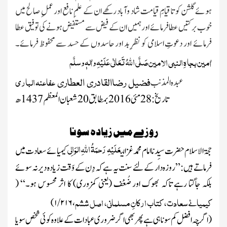
ہوئے گلشن کو تا قیامِ قیامت شاد وآباد رکھے ان کے علمِ نافع اور عملِ صالح میں
خوب برکتیں عطا فرمائے اور ہمیں ان کے فیض سے مستفیض ہونے کی توفیق عطا
فرمائے اور دعوتِ اسلامی کو نظر ِبد اور حاسدوں کے حسد سے محفوظ فرمائے۔
صَلَّی اللّٰہُ تَعَالٰی عَلَیْہِ واٰلہٖ وسلَّم
اٰمین بجاہِ النبی الامین
عفاعنہ الباری
عبدہ المذنب
فضیل رضاالقادری العطاری
تاریخ: 28مئی2016بمطابق20شعبان المعظم 1437ھ
روزے میں زیادہ سونا
عَلَیْہِ رَحمَۃُ
اللّٰہ
ِالوَالِی
حجۃ الاسلام حضرت سیِدنا امام محمد غزالی
کیمیائے سعادت میں
فرماتے ہیں:”روزہ دار کے لئے سنت یہ ہے کہ دِن کے وَقت زیادہ دیر نہ سوئے
بلکہ جاگتا رہے تاکہ بھوک اور ضُعْف
(یعنی کمزوری)
کا اثر محسوس ہو۔“
(
کیمیائے سعادت، کتاب ارکانِ مسلمانی، اصل ششم
۱/۲۱۶)
،
(
اگر چِہ افضل کم سونا ہی ہے پھر بھی اگر ضروری عبادات کے علاوہ کوئی شخص سویا