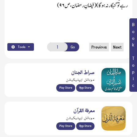
رہے تو گنہگار نہ ہو گا)
(فیضانِ رمضان، ص۹۶)
Book Topic
Go
Previous
Next
Tools
صراط الجنان
موبائل ایپلیکیشن
Play Store
App Store
معرفۃ القرآن
موبائل ایپلیکیشن
Play Store
App Store