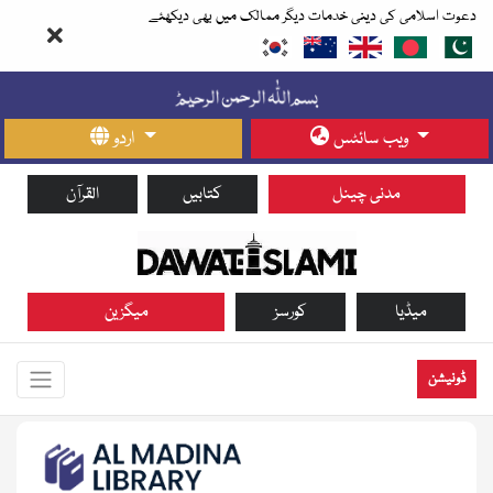
دعوت اسلامی کی دینی خدمات دیگر ممالک میں بھی دیکھئے
ویب سائٹس
اردو
مدنی چینل
کتابیں
القرآن
میڈیا
کورسز
میگزین
ڈونیشن