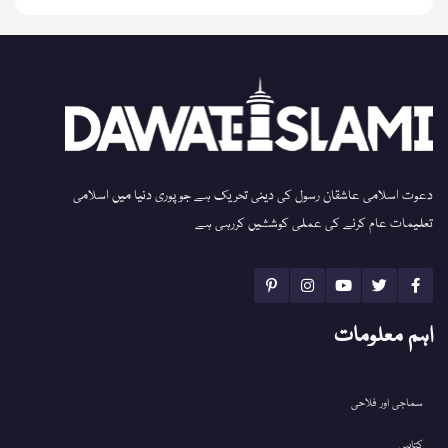
دعوت اسلامی عاشقان رسول کی دینی تحریک ہے جو پوری دنیا میں اسلامی
تعلیمات عام کرنے کی عملی کوششیں کررہی ہے
اہم معلومات
سماجی اور فلاحی
کتابیں