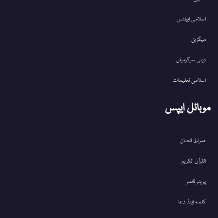
اسلامی ایونٹس
میگزین
دینی سرگرمیاں
اسلامی تعلیمات
موبائل ایپس
صراط الجنان
القرآن الکریم
پریئر ٹائمز
کلمہ اینڈ دعا