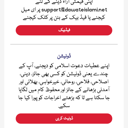
اپنی قیمتی آراء دینے کے لئے
support@dawateislami.net پر ای میل
کیجئے یا فیڈ بیک کے بٹن پر کلک کیجئے
فیڈبیک
ڈونیشن
اپنے عطیات دعوت اسلامی کو دیجئے، آپ کے
چندے یعنی ڈونیشن کو کسی بھی جائز، دینی،
اصلاحی، فلاحی، روحانی، خیرخواہی، بھلائی اور
آمدنی بڑھانے کے جائز اور محفوظ کام میں لگایا
جا سکتا ہے تا کہ بڑھتے اخراجات کو پورا کیا جا
سکے.
ڈونیٹ کریں