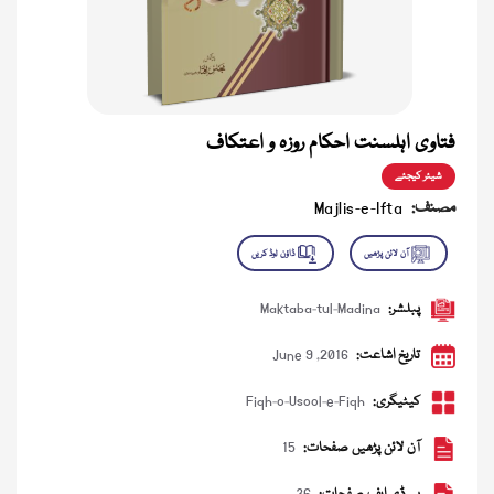
فتاوی اہلسنت احکام روزہ و اعتکاف
شیئر کیجئے
مصنف:
Majlis-e-Ifta
پبلشر:
Maktaba-tul-Madina
تاریخ اشاعت:
June 9 ,2016
کیٹیگری:
Fiqh-o-Usool-e-Fiqh
آن لائن پڑھیں صفحات:
15