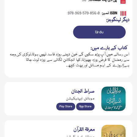
پی ڈی ایف صفحات:
36
ISBN نمبر:
978-969-579-856-0
دیگر لینگوجز:
Urdu
کتاب کے بارے میں:
اس رسالے میں آپ پڑھ سکیں گے خون دینے روزہ فاسد نہیں ہوتا،نوکری کی وجہ
سے رمضان کا فرض روزہ چھوڑنا،کیا انجکشن لگانے سے روزہ ٹوٹ جاتا
ہے؟،روزے کے اہم مسائل اور بہت کچھ۔
ڈاؤن لوڈ کریں
صراط الجنان
موبائل ایپلیکیشن
Play Store
App Store
معرفۃ القرآن
موبائل ایپلیکیشن