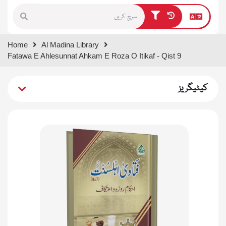
Type 1 or more characters for
Home
Al Madina Library
results.
Fatawa E Ahlesunnat Ahkam E Roza O Itikaf - Qist 9
کیٹیگریز