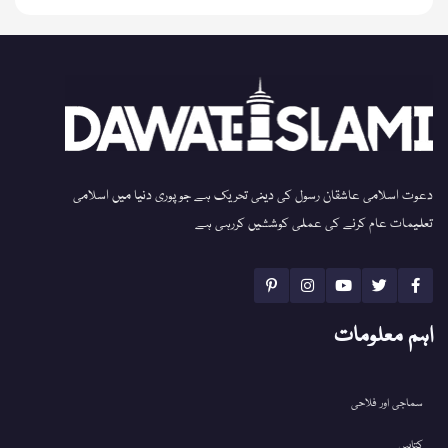
دعوت اسلامی عاشقان رسول کی دینی تحریک ہے جو پوری دنیا میں اسلامی
تعلیمات عام کرنے کی عملی کوششیں کررہی ہے
اہم معلومات
سماجی اور فلاحی
کتابیں