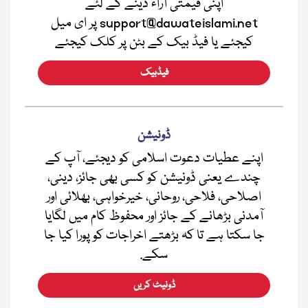
اپنی قیمتی آراء دینے کے لئے
support@dawateislami.net پر ای میل
کیجئے یا فیڈ بیک کے بٹن پر کلک کیجئے
فیڈبیک
ڈونیشن
اپنے عطیات دعوت اسلامی کو دیجئے، آپ کے
چندے یعنی ڈونیشن کو کسی بھی جائز، دینی،
اصلاحی، فلاحی، روحانی، خیرخواہی، بھلائی اور
آمدنی بڑھانے کے جائز اور محفوظ کام میں لگایا
جا سکتا ہے تا کہ بڑھتے اخراجات کو پورا کیا جا
سکے.
ڈونیٹ کریں