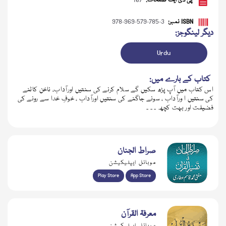
پی ڈی ایف صفحات:
107
ISBN نمبر:
978-969-579-785-3
دیگر لینگوجز:
Urdu
کتاب کے بارے میں:
اس کتاب میں آپ پڑھ سکیں گے سلام کرنے کی سنتیں اورآداب، ناخن کاٹنے
کی سنتیں ا ورآداب ، سونے جاگنے کی سنتیں اورآداب ، خوفِ خدا سے رونے کی
فضیلت اور بہت کچھ ۔ ۔ ۔
ڈاؤن لوڈ کریں
صراط الجنان
موبائل ایپلیکیشن
Play Store
App Store
معرفۃ القرآن
موبائل ایپلیکیشن