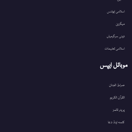
اسلامی ایونٹس
میگزین
دینی سرگرمیاں
اسلامی تعلیمات
موبائل ایپس
صراط الجنان
القرآن الکریم
پریئر ٹائمز
کلمہ اینڈ دعا