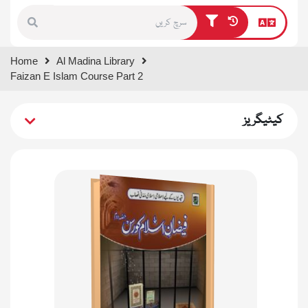
Type 1 or more characters for
Home
Al Madina Library
results.
Faizan E Islam Course Part 2
کیٹیگریز