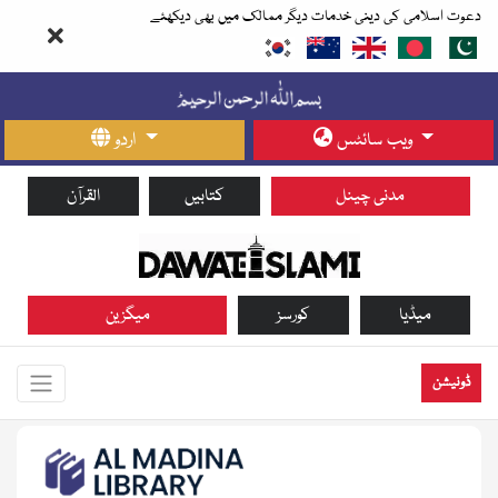
دعوت اسلامی کی دینی خدمات دیگر ممالک میں بھی دیکھئے
ویب سائٹس
اردو
مدنی چینل
کتابیں
القرآن
میڈیا
کورسز
میگزین
ڈونیشن