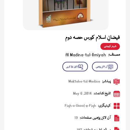
فیضانِ اسلام کورس حصہ دوم
شیئر کیجئے
مصنف:
Al Madina-tul-Ilmiyah
پبلشر:
Maktaba-tul-Madina
تاریخ اشاعت:
May 6 ,2014
کیٹیگری:
Fiqh-o-Usool-e-Fiqh
آن لائن پڑھیں صفحات:
19