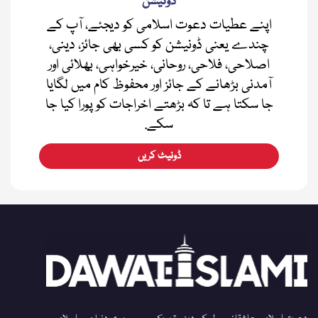
ڈونیشن
اپنے عطیات دعوت اسلامی کو دیجئے، آپ کے
چندے یعنی ڈونیشن کو کسی بھی جائز، دینی،
اصلاحی، فلاحی، روحانی، خیرخواہی، بھلائی اور
آمدنی بڑھانے کے جائز اور محفوظ کام میں لگایا
جا سکتا ہے تا کہ بڑھتے اخراجات کو پورا کیا جا
سکے.
ڈونیٹ کریں