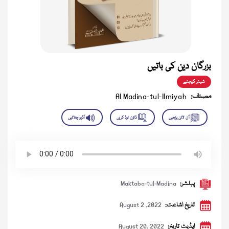
بزرگان دین کی باتیں
شیئر کیجئے
مصنف:
Al Madina-tul-Ilmiyah
پبلشر:
Maktaba-tul-Madina
تاریخ اشاعت:
August 2 ,2022
اپڈیٹ تاریخ:
August 20, 2022