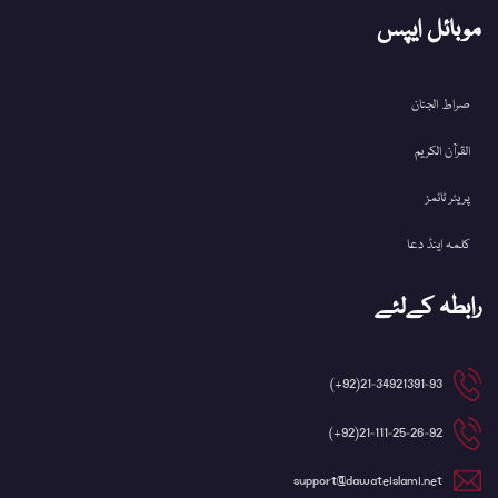
موبائل ایپس
صراط الجنان
القرآن الکریم
پریئر ٹائمز
کلمہ اینڈ دعا
رابطہ کےلئے
21-34921391-93(92+)
21-111-25-26-92(92+)
support@dawateislami.net