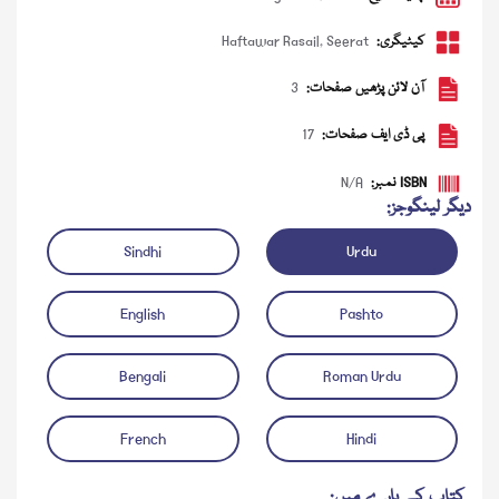
کیٹیگری:
Seerat
,
Haftawar Rasail
آن لائن پڑھیں صفحات:
3
پی ڈی ایف صفحات:
17
ISBN نمبر:
N/A
دیگر لینگوجز:
Sindhi
Urdu
ڈاؤن لوڈ کریں
آڈیو چلائیں
English
Pashto
Bengali
Roman Urdu
French
Hindi
کتاب کے بارے میں: