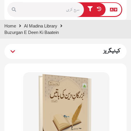
Type 1 or more characters for
Home
Al Madina Library
results.
Buzurgan E Deen Ki Baatein
کیٹیگریز