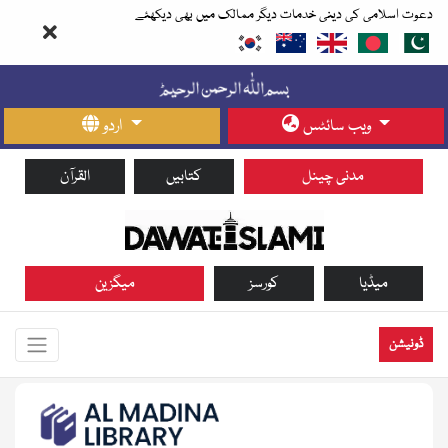
دعوت اسلامی کی دینی خدمات دیگر ممالک میں بھی دیکھئے
ویب سائٹس
اردو
مدنی چینل
کتابیں
القرآن
میڈیا
کورسز
میگزین
ڈونیشن