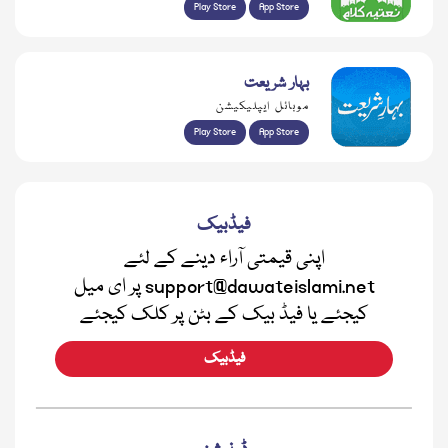
Play Store
App Store
بہار شریعت
موبائل ایپلیکیشن
Play Store
App Store
فیڈبیک
اپنی قیمتی آراء دینے کے لئے
support@dawateislami.net پر ای میل
کیجئے یا فیڈ بیک کے بٹن پر کلک کیجئے
فیڈبیک