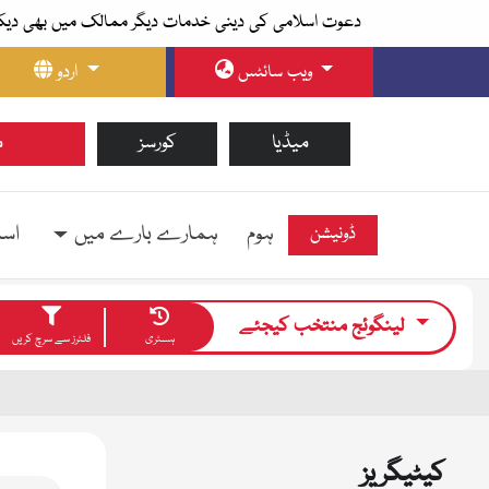
دعوت اسلامی کی دینی خدمات دیگر ممالک میں بھی دیک
ویب سائٹس
اردو
میڈیا
کورسز
م
ہوم
ہمارے بارے میں
اسل
ڈونیشن
لینگوئج منتخب کیجئے
ہسٹری
فلٹرز سے سرچ کریں
کیٹیگریز