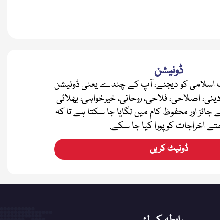
ڈونیشن
اسلامی کو دیجئے، آپ کے چندے یعنی ڈونیشن
دینی، اصلاحی، فلاحی، روحانی، خیرخواہی، بھلائی
ے جائز اور محفوظ کام میں لگایا جا سکتا ہے تا کہ
تے اخراجات کو پورا کیا جا سکے.
ڈونیٹ کریں