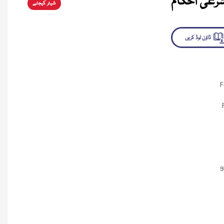
رعی احکام
شیئر کیجئے
لوڈ کریں
F
9