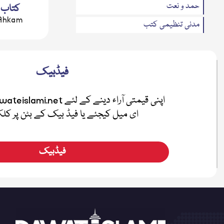
حمد و نعت
کتاب 
 Ahkam
مدنی تنظیمی کتب
مدنی مذاکرہ(سوال وجواب)
تحریری بیانات
فیڈبیک
متفرقات
مدنی بہاریں
ای میل کیجئے یا فیڈ بیک کے بٹن پر ک
فضائل
اطفال
فیڈبیک
صلہ رحمی
معرفۃ القرآن
نیکی کی دعوت
ہفتہ وار رسائل