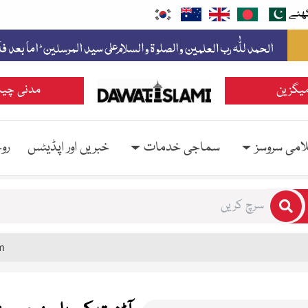
ھئے
یگزین
مدنی چین
امی سروسز
سماجی خدمات
خبریں اور اپڈیٹس
رو
rs for results.
m