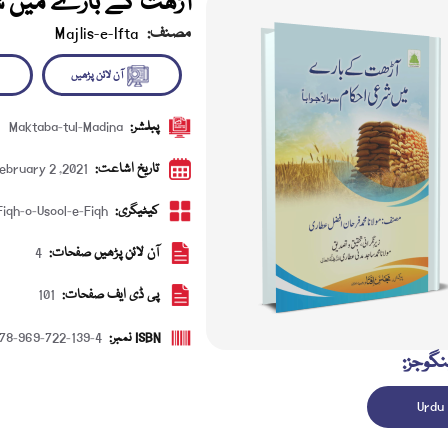
آڑھت کے بارے میں ش
مصنف:
Majlis-e-Ifta
پبلشر:
Maktaba-tul-Madina
آن لائن پڑھیں
ڈاؤن 
تاریخ اشاعت:
ebruary 2 ,2021
کیٹیگری:
Fiqh-o-Usool-e-Fiqh
آن لائن پڑھیں صفحات:
4
پی ڈی ایف صفحات:
101
ISBN نمبر:
78-969-722-139-4
نگوجز:
Urdu