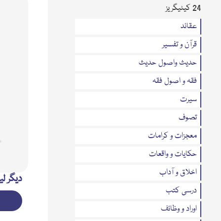
24 کیٹیگریز
عقائد
قرآن و تفسیر
حدیث واصول حدیث
فقہ و اصول فقہ
سیرت
تصوف
معجزات و کرامات
حکایات و واقعات
اخلاق و آداب
دیگر لی
درسی کتب
اوراد و وظائف