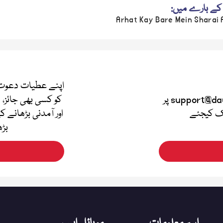
کے بارے میں:
Arhat Kay Bare Mein Sharai
اپنے عطیات دعوت 
اپنی قیمتی آراء دینے کے لئے support@dawateislami.net پر
کو کسی بھی جائز، 
لک کیجئے
اور آمدنی بڑھانے ک
بڑھ