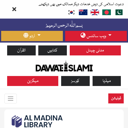
دعوت اسلامی کی دینی خدمات دیگر ممالک میں بھی دیکھئے
ویب سائٹس
اردو
مدنی چینل
کتابیں
القرآن
میڈیا
کورسز
میگزین
ڈونیشن