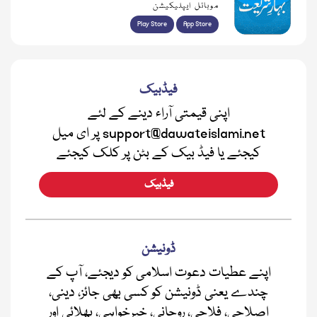
موبائل ایپلیکیشن
Play Store
App Store
فیڈبیک
اپنی قیمتی آراء دینے کے لئے
support@dawateislami.net پر ای میل
کیجئے یا فیڈ بیک کے بٹن پر کلک کیجئے
فیڈبیک
ڈونیشن
اپنے عطیات دعوت اسلامی کو دیجئے، آپ کے
چندے یعنی ڈونیشن کو کسی بھی جائز، دینی،
اصلاحی، فلاحی، روحانی، خیرخواہی، بھلائی اور