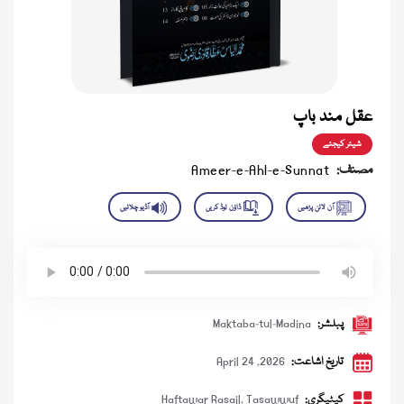
عقل مند باپ
شیئر کیجئے
مصنف:
Ameer-e-Ahl-e-Sunnat
پبلشر:
Maktaba-tul-Madina
تاریخ اشاعت:
April 24 ,2026
کیٹیگری:
Tasawwuf
,
Haftawar Rasail