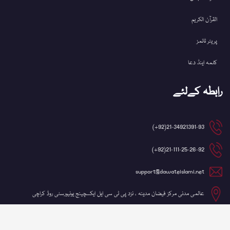
القرآن الکریم
پریئر ٹائمز
کلمہ اینڈ دعا
رابطہ کےلئے
21-34921391-93(92+)
21-111-25-26-92(92+)
support@dawateislami.net
عالمی مدنی مرکز فیضان مدینہ ، نزد پی ٹی سی ایل ایکسچینج یونیورسٹی روڈ کراچی
©کاپی رائٹ 2026 شعبہ آئی ٹی، دعوتِ اسلامی