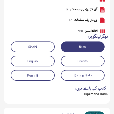
آن لائن پڑھیں صفحات:
17
پی ڈی ایف صفحات:
17
ISBN نمبر:
N/A
دیگر لینگوجز:
Sindhi
Urdu
English
Pashto
ڈاؤن لوڈ کریں
آڈیو چلائیں
Bengali
Roman Urdu
کتاب کے بارے میں:
Aqalmand Baap