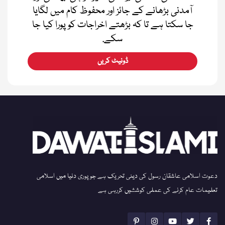
آمدنی بڑھانے کے جائز اور محفوظ کام میں لگایا
جا سکتا ہے تا کہ بڑھتے اخراجات کو پورا کیا جا
سکے.
ڈونیٹ کریں
دعوت اسلامی عاشقان رسول کی دینی تحریک ہے جو پوری دنیا میں اسلامی
تعلیمات عام کرنے کی عملی کوششیں کررہی ہے