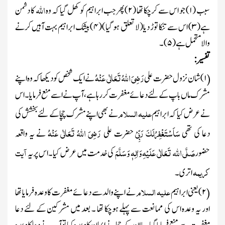
اللہ
سبب
(
۱)
جو اس سے کرچکا تھا
(
۲)
پھرجب ابراہیم کو کھل گیا کہ وہ
کا دشمن
ہے
(
۳)
اس سے تنکا توڑ دیا
(لا تعلق ہو گیا)
(
۴)
بیشک ابراہیم بہت آہیں کرنے
والا متحمل ہے
(
۵)
۔
تفسیر :
رَضِیَ اللہُ تَعَالٰی عَنْہُ
۱)
شان نزول حضرت علی
نے ایک شخص کو دیکھا کہ وہ اپنے
(
مشرک ماں باپ کے لئے دعائے مغفرت کر رہا ہے ، آپ نے اسے منع فرمایا ۔ اس
علیہ السلام
نے عرض کیا کہ ابراہیم
نے بھی اپنے مشرک چچا کے لئے بخشش کی
سَاَسْتَغْفِرُلَکَ رَبِّیْ
رَضِیَ اللہُ تَعَالٰی عَنْہُ
دعا کی تھی
حضرت علی
نے یہ واقعہ
صَلَّی اللہ تَعَالٰی عَلَیْہِ وَاٰلِہٖ وَسَلَّمَ
آیت
حضور
کی خدمت میں عرض کیا ۔اس پر یہ
کریمہ
اتری ۔
علیہ السلام
۲)
یعنی ابراہیم
نے اپنے والدسے دعا ئے مغفرت کا وعدہ فرمایا تھا
(
اور یہ وعدہ اس کی ممانعت سے پہلے ہوچکا تھا ۔ بعد میں مشرکین کے لئے دعا