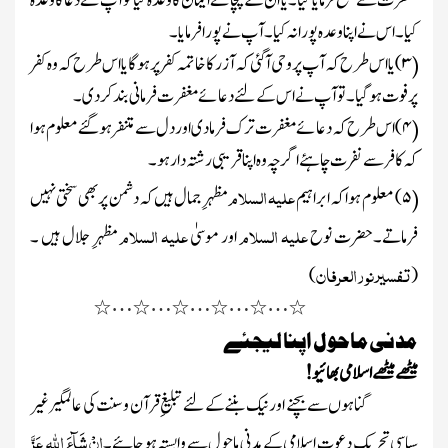
مغفرت سے منع فرمایا گیا ۔یا ان کے چچا نے ایمان کا وعدہ کیا تو آپ نے دعا کا وعدہ
کیا ۔اس نے اپنا وعدہ پورا نہ کیا ۔ آپ نے پورا فرمایا ۔
۳)
یا اس طرح کہ آپ پر وحی آگئی کہ آزر کا خاتمہ کفر پر ہوگا یا اس طرح کہ وہ کفر
(
پر فوت ہوگیا۔تو آپ نے اس کے لئے دعائے مغفرت فرمانی بند کردی۔
۴)
اس طرح کہ دعائے مغفرت ترک فرما دی اور دل سے متنفر ہو گئے معلوم ہوا
(
کہ کافر سے نفرت چاہئے اگرچہ وہ اپنا قریبی رشتہ دار ہو۔
علیہ السلام
۵)
معلوم ہوا کہ ابراہیم
مظہرِ جمال ہیں کہ دشمن پر بھی سختی نہیں
(
علیہ السلام
علیہ السلام
فرماتے۔حضرت نوح
اور موسیٰ
مظہرِ جلال ہیں ۔
تفسیر نورالعرفان
)
(
…
…
…
…
…
٭
٭
٭
٭
٭
٭
مدنی ماحول اپنا لیجئے
میٹھے میٹھے اسلامی بھائیو!
گناہوں سے بچنے اور نیک بننے کے لئے تبلیغ ِ قرآن وسنت کی عالمگیر غیر
اِنْ شَآءَ اللہ عَزَّ
سیاسی تحریک دعوت ِ اسلامی کے مدنی ماحول سے وابستہ ہوجائیے۔