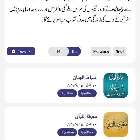
عَزَّ وَجَلَّ
سے پیچھا چھوٹے گا اور نیکیوں کی حرص ملے گی ، الغرض بار بار راہِ خدا
میں
سفر کرنے والے کی زندگی میں مدنی انقلاب برپا ہوجائے گا۔
Go
Previous
Next
Tools
صراط الجنان
موبائل ایپلیکیشن
Play Store
App Store
معرفۃ القرآن
موبائل ایپلیکیشن
Play Store
App Store