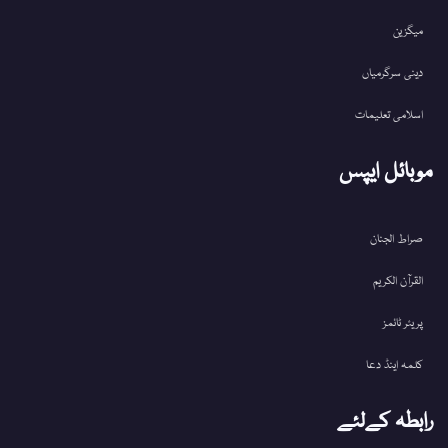
میگزین
دینی سرگرمیاں
اسلامی تعلیمات
موبائل ایپس
صراط الجنان
القرآن الکریم
پریئر ٹائمز
کلمہ اینڈ دعا
رابطہ کےلئے