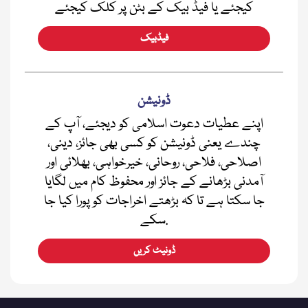
کیجئے یا فیڈ بیک کے بٹن پر کلک کیجئے
فیڈبیک
ڈونیشن
اپنے عطیات دعوت اسلامی کو دیجئے، آپ کے
چندے یعنی ڈونیشن کو کسی بھی جائز، دینی،
اصلاحی، فلاحی، روحانی، خیرخواہی، بھلائی اور
آمدنی بڑھانے کے جائز اور محفوظ کام میں لگایا
جا سکتا ہے تا کہ بڑھتے اخراجات کو پورا کیا جا
سکے.
ڈونیٹ کریں