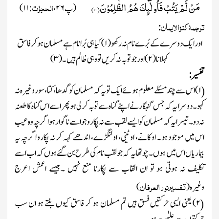
مَنْ لَّمْ یَتُبْ فَاُولٰٓىٕكَ هُمُ الظّٰلِمُوْنَ(
۱۱
)
الحجرٰت
(پ
۲۶
،
:
۱۱)
ترجمۂ کنزالایمان
:
اور ایک دوسرے کے بُرے نام نہ رکھو
(
۱)
کیا ہی بُرا نام ہے مسلمان ہو کر فاسق
کہلانا
(
۲)
اور جو توبہ نہ کریں تو وہی ظالم ہیں ۔
(
۳)
تفسیر :
۱)
اس سے چند مسئلے معلوم ہوئے ایک تو یہ کہ مسلمان کو گدھا، کتا، سور وغیرہ نہ
(
کہو۔ دوسرا یہ کہ جس گنہگار نے اپنے گناہ سے توبہ کر لی ہوپھر اسے اس گناہ کا طعنہ
نہ دو ۔تیسرایہ کہ مسلمان کو ایسے لقب سے نہ پکارو جو اسے ناگوار ہو اگرچہ وہ عیب
اس میں موجود ہو۔ او کانے، او ٹینی، او لنگڑے، اندھے کہہ کر نہ پکارو اگرچہ یہ
بیماریاں اس میں ہوں ۔ چوتھا یہ کہ جو لقب نام کی طرح بن گئے ہوں کہ اب اسے
تکلیف نہ ہوتی ہو تو ان القاب سے پکارنا منع نہیں ۔جیسے اعمش اعرج
تفسیرنور العرفان
وغیرہ
(
)
۲)
یعنی ایسی حرکتیں فسق ہیں تم مسلمان ہو کر فاسق کیوں بنتے ہو ان سب
(