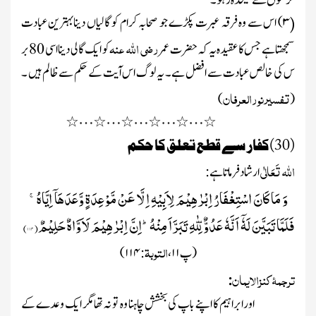
حرکتوں سے علیٰحدہ رہو۔
۳)
اس سے وہ فرقہ عبرت پکڑے جو صحابہ کرام کو گالیاں دینابہترین عبادت
(
رضی اللہ عنہ
سمجھتا ہے جس کا عقیدہ یہ کہ حضرت عمر
کو ایک گالی
دینا اسی 80 بر
س کی خالص عبادت سے افضل ہے ۔ یہ لوگ اس آیت کے حکم سے ظالم ہیں ۔
تفسیر نورالعرفان
)
(
…
…
…
…
…
٭
٭
٭
٭
٭
٭
(30)کفار سے قطع تعلق کا حکم
اللہ
تَعَالٰی
ارشاد فرماتا ہے :
وَ مَا كَانَ اسْتِغْفَارُ اِبْرٰهِیْمَ لِاَبِیْهِ اِلَّا عَنْ مَّوْعِدَةٍ وَّعَدَهَاۤ اِیَّاهُۚ-
فَلَمَّا تَبَیَّنَ لَهٗۤ اَنَّهٗ عَدُوٌّ لِّلّٰهِ تَبَرَّاَ مِنْهُؕ-اِنَّ اِبْرٰهِیْمَ لَاَوَّاهٌ حَلِیْمٌ(
۱۱۴
)
التوبۃ
(پ
۱۱
،
:
۱۱۴)
ترجمۂ کنزالایمان
:
اور ابراہیم کا اپنے باپ کی بخشش چاہنا وہ تو نہ تھامگر ایک وعدے کے