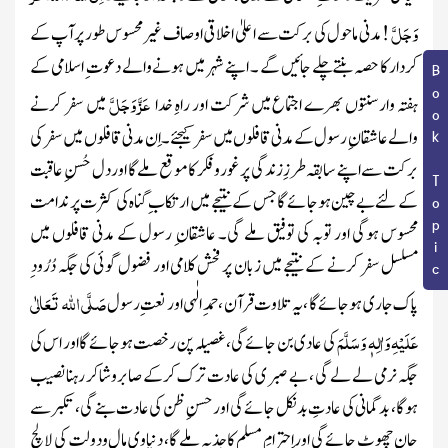
وَجَلَّ
! مدنی ماحول کی برکت سے اعلیٰ اخلاقی اوصاف غیرمحسوس طور پر آپ کے
کردار کا حصہ بنتے چلے جائیں گے ۔ اپنے شہر میں ہونے والے دعوت ِ اسلامی کے
Book Topic
عَزَّ وَجَلَّ
ہفتہ وارسنتوں بھرے اجتماع میں شرکت اور راہِ خدا
میں سفر کرنے
والے عاشقان ِ رسول کے مدنی قافلوں میں سفر کیجئے ۔ اِن مدنی قافلوں میں سفر کی
برکت سے اپنے سابقہ طرزِزندگی پر غوروفکر کا موقع ملے گا اور دل حُسن ِ عاقبت
کے لئے بے چین ہوجائے گا جس کے نتیجے میں ارتکاب ِ گناہ کی کثرت پر ندامت
محسوس ہوگی اور توبہ کی توفیق ملے گی۔ عاشقان ِ رسول کے مدنی قافلوں میں
مسلسل سفر کرنے کے نتیجے میں زبان پر فحش کلامی اور فضول گوئی کی جگہ دُرُود ِ
صَلَّی اللہ تَعَالٰی
پاک جاری ہوجائے گا ، یہ تلاوت قرآن ، حمد ِ الٰہی اور نعت ِرسول
عَلَیْہِ وَاٰلِہٖ وَسَلَّمَ
کی عادی بن جائے گی ، غصیلہ پن رخصت ہوجائے گا اور اس کی
جگہ نرمی لے لے گی ، بے صبری کی عادت ترک کرکے صابروشاکر رہنا نصیب
ہوگا ، بدگمانی کی عادتِ بد نکل جائے گی اور حسنِ ظن کی عادت بنے گی ، تکبر سے
جان چھوٹ جائے گی اوراِحترامِ مسلم کا جذبہ ملے گا، دنیاوی مال ودولت کی لالچ