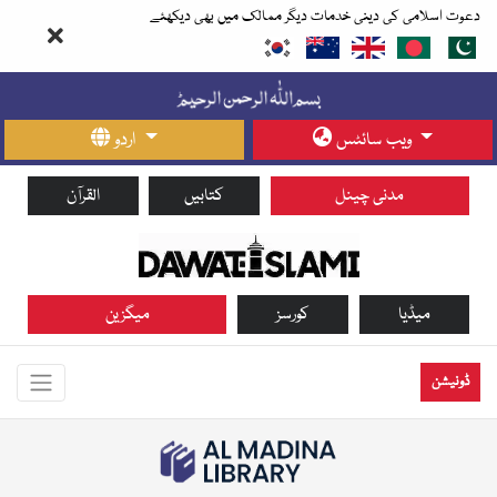
دعوت اسلامی کی دینی خدمات دیگر ممالک میں بھی دیکھئے
ویب سائٹس
اردو
مدنی چینل
کتابیں
القرآن
میڈیا
کورسز
میگزین
ڈونیشن