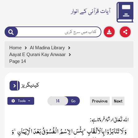
آیات قرآنی کے انوار
Home
Al Madina Library
Aayat E Qurani Kay Anwaar
Page 14
کیٹیگریز
Go
Previous
Next
Tools
اللہ
تَعَالٰی
ارشاد فرماتا ہے :
وَ لَا تَنَابَزُوْا بِالْاَلْقَابِؕ-بِئْسَ الِاسْمُ الْفُسُوْقُ بَعْدَ الْاِیْمَانِۚ-وَ