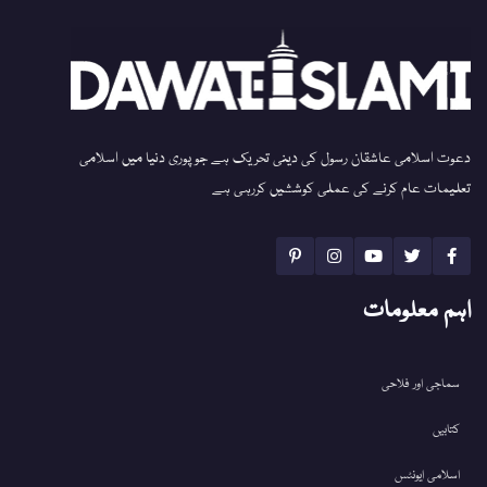
دعوت اسلامی عاشقان رسول کی دینی تحریک ہے جو پوری دنیا میں اسلامی
تعلیمات عام کرنے کی عملی کوششیں کررہی ہے
اہم معلومات
سماجی اور فلاحی
کتابیں
اسلامی ایونٹس