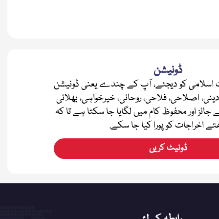
ڈونیشن
اسلامی کو دیجئے، آپ کے چندے یعنی ڈونیشن
دینی، اصلاحی، فلاحی، روحانی، خیرخواہی، بھلائی
ے جائز اور محفوظ کام میں لگایا جا سکتا ہے تا کہ
تے اخراجات کو پورا کیا جا سکے.
ڈونیٹ کریں