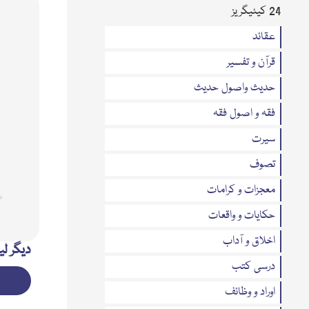
24 کیٹیگریز
عقائد
قرآن و تفسیر
حدیث واصول حدیث
فقہ و اصول فقہ
سیرت
تصوف
معجزات و کرامات
حکایات و واقعات
اخلاق و آداب
دیگر لی
درسی کتب
اوراد و وظائف