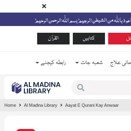
ل
کتابیں
القرآن
حانی علاج
شعبہ جات
رابطہ کیجئے
Type 1 or more characte
Home
Al Madina Library
Aayat E Qurani Kay Anwaar