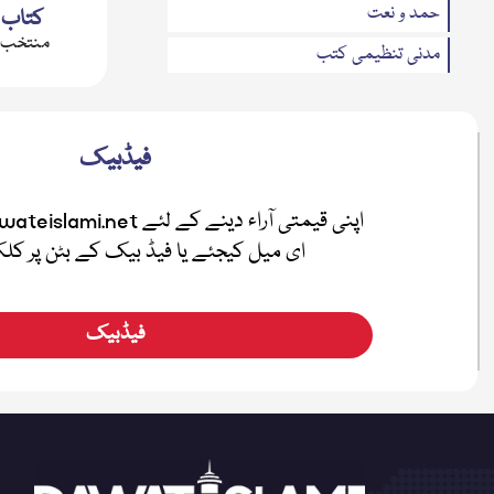
حمد و نعت
کتاب 
منتخب آ
مدنی تنظیمی کتب
مدنی مذاکرہ(سوال وجواب)
تحریری بیانات
فیڈبیک
متفرقات
مدنی بہاریں
ای میل کیجئے یا فیڈ بیک کے بٹن پر ک
فضائل
اطفال
فیڈبیک
صلہ رحمی
معرفۃ القرآن
نیکی کی دعوت
ہفتہ وار رسائل