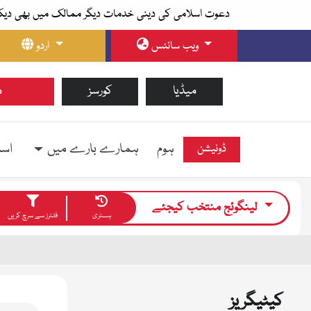
دعوت اسلامی کی دینی خدمات دیگر ممالک میں بھی دیک
ویب سائٹس
اردو
میڈیا
کورسز
م
ہوم
ہمارے بارے میں
اسل
ڈونیشن
لینگوئج منتخب کیجئے
ہسٹری
فلٹرز سے سرچ کریں
کیٹیگریز