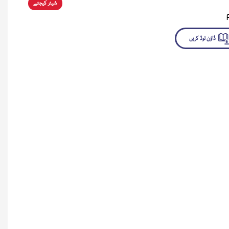
شیئر کیجئے
لوڈ کریں