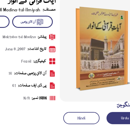
آیات قرآنی کے انوار
مصنف:
Al Madina-tul-Ilmiyah
پبلشر:
Maktaba-tul-Madina
آن لائن پڑھیں
ڈاؤن 
تاریخ اشاعت:
June 8 ,2007
کیٹیگری:
Fazail
آن لائن پڑھیں صفحات:
16
پی ڈی ایف صفحات:
61
ISBN نمبر:
N/A
نگوجز:
Hindi
Urdu