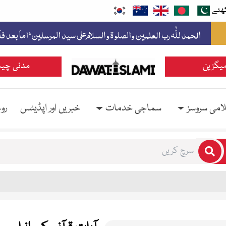
ھئے
یگزین
مدنی چین
امی سروسز
سماجی خدمات
خبریں اور اپڈیٹس
رو
rs for results.