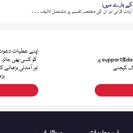
کے بارے میں:
یات قرانی اور ان کی مختصر تفسیر پر مشتمل تالیف ۔ ۔ ۔
اپنے عطیات دعوت 
اپنی قیمتی آراء دینے کے لئے support@dawateislami.net پر
کو کسی بھی جائز، 
لک کیجئے
اور آمدنی بڑھانے ک
بڑھ