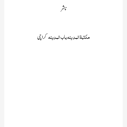
ناشر
مکتبۃ المد ینہ باب المدینہ
کراچی