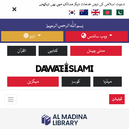
دعوت اسلامی کی دینی خدمات دیگر ممالک میں بھی دیکھئے
ویب سائٹس
اردو
مدنی چینل
کتابیں
القرآن
میڈیا
کورسز
میگزین
ڈونیشن