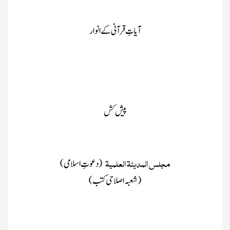
آیاتِ قرآنی کے انوار
پیش کش
مجلس المدینۃ العلمیۃ
(دعوتِ اسلامی )
(شعبہ اصلاحی کتب )