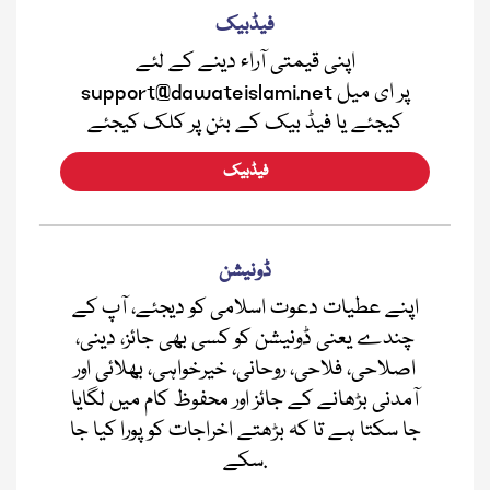
فیڈبیک
اپنی قیمتی آراء دینے کے لئے
support@dawateislami.net پر ای میل
کیجئے یا فیڈ بیک کے بٹن پر کلک کیجئے
فیڈبیک
ڈونیشن
اپنے عطیات دعوت اسلامی کو دیجئے، آپ کے
چندے یعنی ڈونیشن کو کسی بھی جائز، دینی،
اصلاحی، فلاحی، روحانی، خیرخواہی، بھلائی اور
آمدنی بڑھانے کے جائز اور محفوظ کام میں لگایا
جا سکتا ہے تا کہ بڑھتے اخراجات کو پورا کیا جا
سکے.