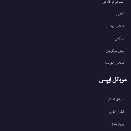
سماجی اور فلاحی
کتابیں
اسلامی ایونٹس
میگزین
دینی سرگرمیاں
اسلامی تعلیمات
موبائل ایپس
صراط الجنان
القرآن الکریم
پریئر ٹائمز