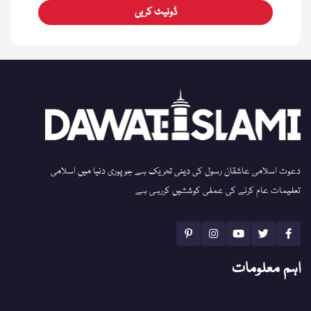
ڈونیٹ کریں
دعوت اسلامی عاشقان رسول کی دینی تحریک ہے جو پوری دنیا میں اسلامی
تعلیمات عام کرنے کی عملی کوششیں کررہی ہے
اہم معلومات