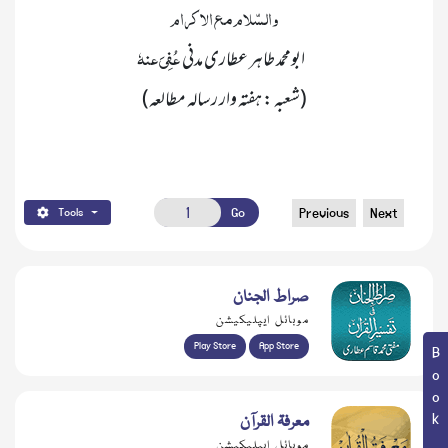
 عُفِیَ عنہٗ 
	ابومحمد طاہر عطاری مدنی 
(شعبہ : ہفتہ وار ر سالہ مطالعہ)
Go
Previous
Next
Tools
صراط الجنان
موبائل ایپلیکیشن
Play Store
App Store
معرفۃ القرآن
موبائل ایپلیکیشن