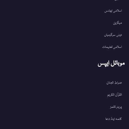
اسلامی ایونٹس
میگزین
دینی سرگرمیاں
اسلامی تعلیمات
موبائل ایپس
صراط الجنان
القرآن الکریم
پریئر ٹائمز
کلمہ اینڈ دعا