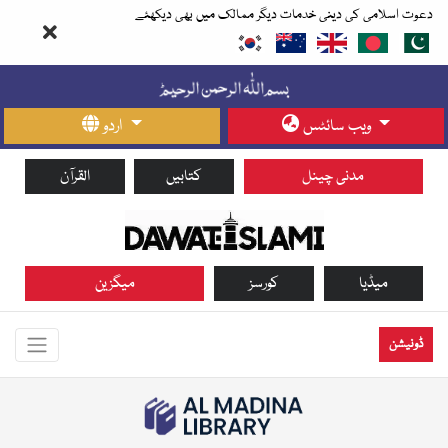
دعوت اسلامی کی دینی خدمات دیگر ممالک میں بھی دیکھئے
ویب سائٹس
اردو
مدنی چینل
کتابیں
القرآن
میڈیا
کورسز
میگزین
ڈونیشن