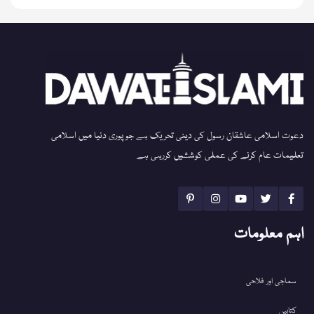
دعوت اسلامی عاشقان رسول کی دینی تحریک ہے جو پوری دنیا میں اسلامی
تعلیمات عام کرنے کی عملی کوششیں کررہی ہے
اہم معلومات
سماجی اور فلاحی
کتابیں