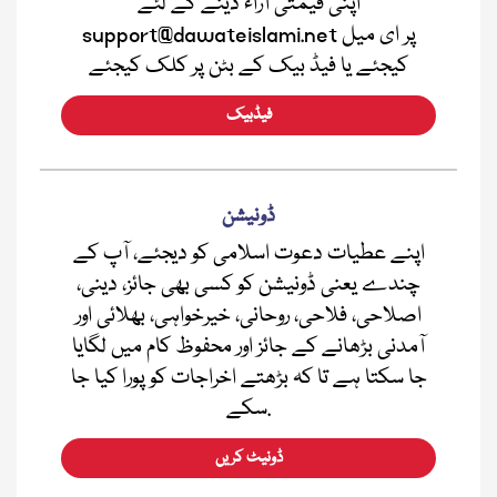
اپنی قیمتی آراء دینے کے لئے
support@dawateislami.net پر ای میل
کیجئے یا فیڈ بیک کے بٹن پر کلک کیجئے
فیڈبیک
ڈونیشن
اپنے عطیات دعوت اسلامی کو دیجئے، آپ کے
چندے یعنی ڈونیشن کو کسی بھی جائز، دینی،
اصلاحی، فلاحی، روحانی، خیرخواہی، بھلائی اور
آمدنی بڑھانے کے جائز اور محفوظ کام میں لگایا
جا سکتا ہے تا کہ بڑھتے اخراجات کو پورا کیا جا
سکے.
ڈونیٹ کریں