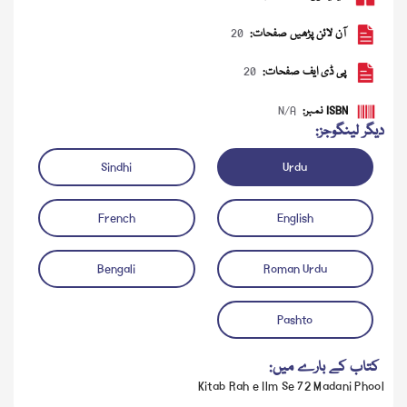
آن لائن پڑھیں صفحات:
20
پی ڈی ایف صفحات:
20
ISBN نمبر:
N/A
دیگر لینگوجز:
Sindhi
Urdu
French
English
ڈاؤن لوڈ کریں
آڈیو چلائیں
Bengali
Roman Urdu
Pashto
کتاب کے بارے میں:
Kitab Rah e Ilm Se 72 Madani Phool