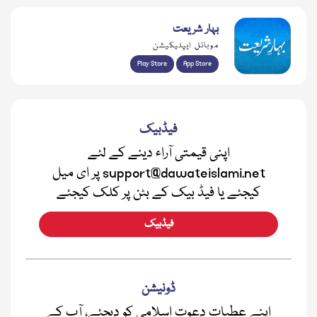
بہار شریعت
موبائل ایپلیکیشن
Play Store
App Store
فیڈبیک
اپنی قیمتی آراء دینے کے لئے
support@dawateislami.net پر ای میل
کیجئے یا فیڈ بیک کے بٹن پر کلک کیجئے
فیڈبیک
ڈونیشن
اپنے عطیات دعوت اسلامی کو دیجئے، آپ کے