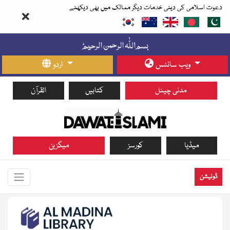
دعوت اسلامی کی دینی خدمات دیگر ممالک میں بھی دیکھئے
ویب سائٹس
اردو
مدنی چینل
کتابیں
القرآن
میڈیا
کورسز
میگزین
ڈونیشن