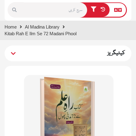
Type 1 or more characters for
Home
Al Madina Library
results.
Kitab Rah E Ilm Se 72 Madani Phool
کیٹیگریز