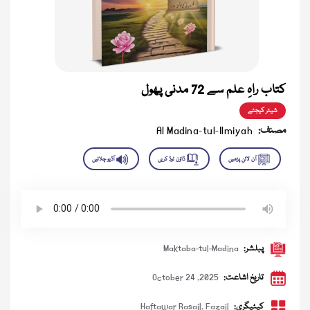
کتاب راہِ علم سے 72 مدنی پھول
شیئر کیجئے
مصنف:
Al Madina-tul-Ilmiyah
پبلشر:
Maktaba-tul-Madina
تاریخ اشاعت:
October 24 ,2025
کیٹیگری:
Fazail
,
Haftawar Rasail