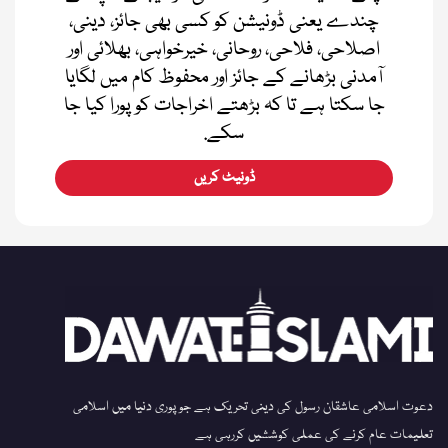
چندے یعنی ڈونیشن کو کسی بھی جائز، دینی،
اصلاحی، فلاحی، روحانی، خیرخواہی، بھلائی اور
آمدنی بڑھانے کے جائز اور محفوظ کام میں لگایا
جا سکتا ہے تا کہ بڑھتے اخراجات کو پورا کیا جا
سکے.
ڈونیٹ کریں
دعوت اسلامی عاشقان رسول کی دینی تحریک ہے جو پوری دنیا میں اسلامی
تعلیمات عام کرنے کی عملی کوششیں کررہی ہے