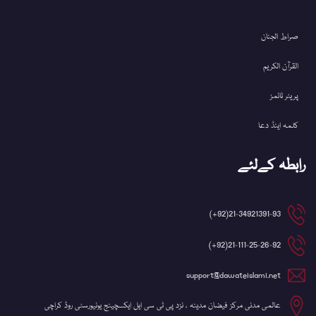
صراط الجنان
القرآن الکریم
پریئر ٹائمز
کلمہ اینڈ دعا
رابطہ کےلئے
21-34921391-93(92+)
21-111-25-26-92(92+)
support@dawateislami.net
عالمی مدنی مرکز فیضان مدینہ ، نزد پی ٹی سی ایل ایکسچینج یونیورسٹی روڈ کراچی