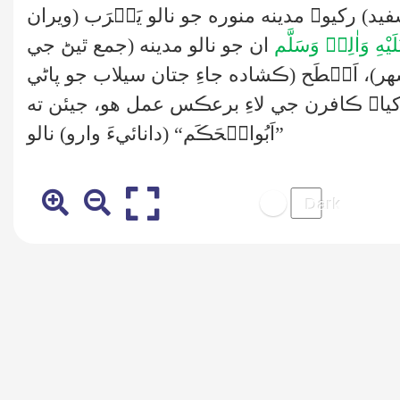
يد) رکيو۔ مدينه منوره جو نالو يَثۡرَب (ويران
يْهِ وَاٰلِهٖ وَسَلَّم
ان جو نالو مدينه (جمع ٿيڻ جي
 شهر)، اَبۡطَح (ڪشاده جاءِ جتان سيلاب جو پاڻي
کيا۔ ڪافرن جي لاءِ برعڪس عمل هو، جيئن ته
”اَبُوالۡحَڪَم“ (دانائيءَ وارو) نالو