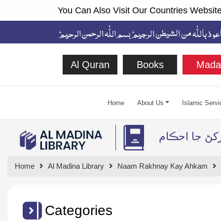
You Can Also Visit Our Countries Website
Al Quran
Books
Mada
Home
About Us
Islamic Servi
رکڻ جا احڪام
Home
Al Madina Library
Naam Rakhnay Kay Ahkam
Categories