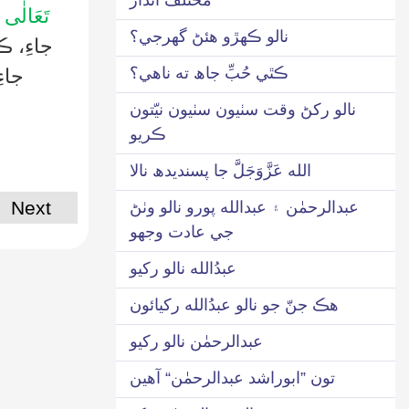
تَعَالٰى ع
نالو ڪهڙو هئڻ گھرجي؟
جاءِ، 
ڪٿي حُبِّ جاھ ته ناهي؟
جاء
نالو رکڻ وقت سٺيون سٺيون نيّتون
ڪريو
الله عَزَّوَجَلَّ جا پسنديدھ نالا
Next
عبدالرحمٰن ۽ عبدالله پورو نالو وٺڻ
جي عادت وجھو
عبدُالله نالو رکيو
هڪ جنّ جو نالو عبدُالله رکيائون
عبدالرحمٰن نالو رکيو
تون ”ابوراشد عبدالرحمٰن“ آهين