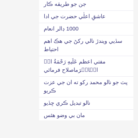
جن جو طريقه ڪار
عاشقِ اعلٰي حضرت جي ادا
1000 ڊالر انعام
سڏيي ويندڙ نالي رکڻ جي هڪ اهم
احتياط
مفتي اعظم عَلَیهِ رَحْمَةُ اﷲِ
الۡاکۡرَماصلاح فرمائي
پٽ جو نالو محمد رکو ته ان جي عزت
ڪريو
نالو تبديل ڪري ڇڏيو
مان بي وضو هئس
اهڙي صورت ۾ ”محمد“ تي درود پاڪ
ناهي لکيو ويندو