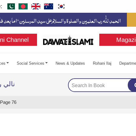
:
ni Channel
Magazi
ces
Social Services
News & Updates
Rohani Ilaj
Departme
نالي 
Page 76