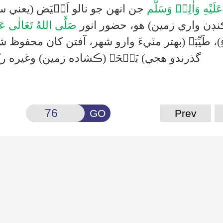
َلَيْهِ وَاٰلِهٖ وَسَلَّم
جن انهن جو نالو اَبۡيَض (يعني سف
ڪنڊن واري زمين) هو، حضور انور
صَلَّى اللهُ تَعَالٰى عَلَ
ِ)، طَيِّبَہ (بهتر مٽيءَ وارو شهر، آفتن کان محفوظ
گذرندو هجي) بَطۡحَہ (ڪشاده زمين) وغيره ر
GO
Prev