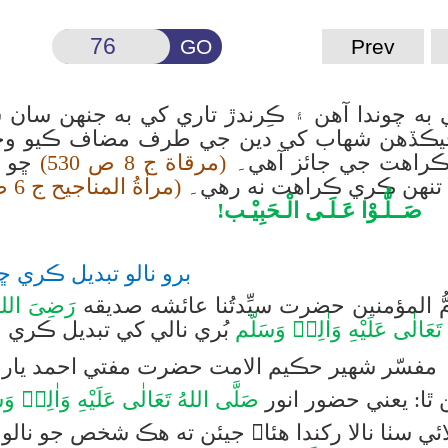
GO
Prev
به چوندا آهن ۽ ڪِرندڙ تاري کي به جنهن سان ش
يڪڏهن شهاب کي دين جي طرف مضاف ڪيو وڃي ۽ ن
 ڪراهت جي جائز آهي۔
(مرقاة ج 8 ص 530)
ڇو ت
تنهن ڪري ڪراهت نه رهي۔
(مراٰةُ المناجيح ج 6 ص 421)
صَــلُّـوْا عَـلَـی الْـحَبِيْـب!
برو نالو تبديل ڪري ڇڏ
مؤمنين حضرت سيِّدتُنا عائشه صديقه
رَضِىَ اللهُ
َعَالٰى عَلَيْهِ وَاٰلِهٖ وَسَلَّم
بُري نالي کي تبديل ڪري ڇ
ر شهير حڪيم الامت حضرت مفتي احمد يار 
ٿا: يعني حضور انور
صَلَّى اللهُ تَعَالٰى عَلَيْهِ وَاٰلِهٖ وَس
لائي سٺا نالا رکندا هئا۔ جيئن ته هڪ شخص جو نالو 