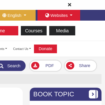
English
Websites
ne
Courses
Media
Donate
nts
Contact Us
PDF
Share
Search
BOOK TOPIC