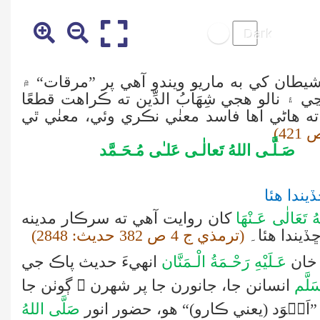
يطان کي به ماريو ويندو آهي پر ”مرقات“ ۾
الو هجي شِهَابُ الدِّين ته ڪراهت قطعًا
ه هاڻي اها فاسد معنٰي نڪري وئي، معنٰي ٿي
صَـلَّـی اللهُ تَعالٰـی عَلـٰی مُـحَـمَّد
يندا هئا
 تَعَالٰی عَـنْهَا
کان روايت آهي ته سرڪار مدينه
ڏيندا هئا۔
(ترمذي ج 4 ص 382 حديث: 2848)
خان
عَـلَيْهِ رَحْـمَةُ الْـمَنَّان
انهيءَ حديث پاڪ جي
َلَّم
انسانن جا، جانورن جا پر شهرن ۽ ڳوٺن جا
”اَسۡوَد (يعني ڪارو)“ هو، حضور انور
صَلَّى اللهُ