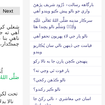
بارگاھه رسالت۾ دُرُود شريف پڙهڻ
Next
واري جو نالو پيش ڪيو ويندو آهي
سرڪار مدينه صَلَّى اللهُ تَعَالٰى عَلَيْهِ
شعلي کي 
وَاٰلِهٖ وَسَلَّم نالو پڇندا هئا
آهي ته ج
نالو ٻار جي لاءِ پهريون تحفو آهي
ناهي بنا
چمڪدار، 
قيامت جي ڏينهن نالي سان پُڪاريو
ويندو
پنهنجن ڪچن ٻارن جا به نالا رکو
ٻار فوت ٿي وڃي ته؟
اُمُّ ال
صَلَّى اللهُ ت
نالو ڪڏهن رکجي؟
مفسّ
نالو ڪير رکندو؟
تحت لکن 
اسان جي معاشري ۾ نالي رکڻ جا
نالا بد
مختلف انداز