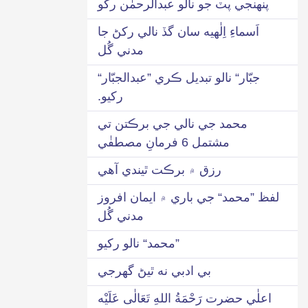
پنهنجي پٽ جو نالو عبدالرحمٰن رکو
اَسماءِ اِلٰهيه سان گڏ نالي رکڻ جا
مدني گُل
جبّار“ نالو تبديل ڪري ”عبدالجبّار“
رکيو.
محمد جي نالي جي برڪتن تي
مشتمل 6 فرمانِ مصطفٰي
رزق ۾ برڪت ٿيندي آهي
لفظ ”محمد“ جي باري ۾ ايمان افروز
مدني گُل
”محمد“ نالو رکيو
بي ادبي نه ٿيڻ گھرجي
اعلٰي حضرت رَحْمَةُ اللهِ تَعَالٰی عَلَيْه