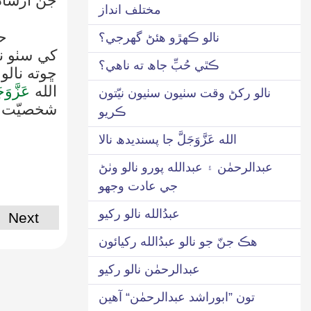
جن ارشاد 
مختلف انداز
حضرت عل
نالو ڪهڙو هئڻ گھرجي؟
کي سٺو نا
ڪٿي حُبِّ جاھ ته ناهي؟
ڇوته نال
الله
عَزَّوَج
نالو رکڻ وقت سٺيون سٺيون نيّتون
شخصيّت ت
ڪريو
الله عَزَّوَجَلَّ جا پسنديدھ نالا
عبدالرحمٰن ۽ عبدالله پورو نالو وٺڻ
جي عادت وجھو
عبدُالله نالو رکيو
Next
هڪ جنّ جو نالو عبدُالله رکيائون
عبدالرحمٰن نالو رکيو
تون ”ابوراشد عبدالرحمٰن“ آهين