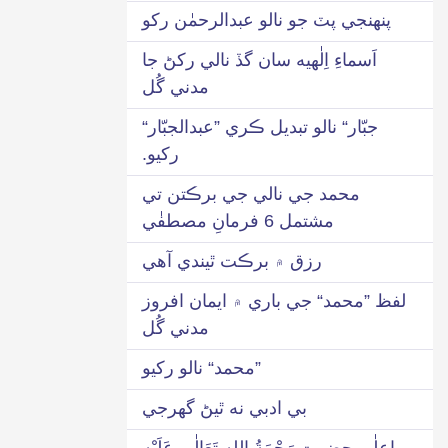
پنهنجي پٽ جو نالو عبدالرحمٰن رکو
اَسماءِ اِلٰهيه سان گڏ نالي رکڻ جا
مدني گُل
جبّار“ نالو تبديل ڪري ”عبدالجبّار“
رکيو.
محمد جي نالي جي برڪتن تي
مشتمل 6 فرمانِ مصطفٰي
رزق ۾ برڪت ٿيندي آهي
لفظ ”محمد“ جي باري ۾ ايمان افروز
مدني گُل
”محمد“ نالو رکيو
بي ادبي نه ٿيڻ گھرجي
اعلٰي حضرت رَحْمَةُ اللهِ تَعَالٰی عَلَيْه