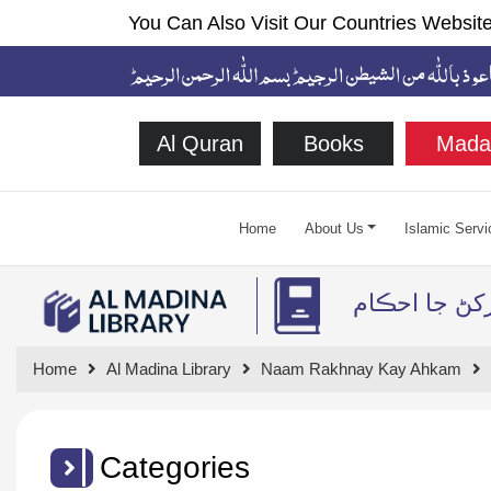
You Can Also Visit Our Countries Website
Al Quran
Books
Mada
Home
About Us
Islamic Servi
رکڻ جا احڪام
Home
Al Madina Library
Naam Rakhnay Kay Ahkam
Categories