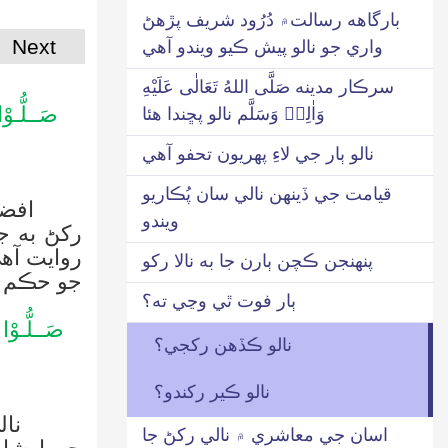
بارگاھه رسالت۾ دُرُود شريف پڙهڻ
Next
واري جو نالو پيش ڪيو ويندو آهي
سرڪار مدينه صَلَّى اللهُ تَعَالٰى عَلَيْهِ
صَــلُّـوْ
وَاٰلِهٖ وَسَلَّم نالو پڇندا هئا
نالو ٻار جي لاءِ پهريون تحفو آهي
قيامت جي ڏينهن نالي سان پُڪاريو
افضل
ويندو
رکڻ به ج
روايت آه
پنهنجن ڪچن ٻارن جا به نالا رکو
جو حڪم ا
ٻار فوت ٿي وڃي ته؟
صَــلُّـوْا
نالو ڪڏهن رکجي؟
نالو ڪير رکندو؟
نالي رکڻ
اسان جي معاشري ۾ نالي رکڻ جا