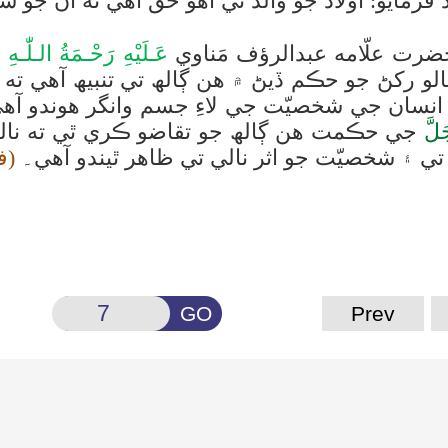
فرمايو: اولاد جو والد تي اهو حق آهي ته ان جو 
ّامه عبدالرؤف مَناوي
عَـلَيْهِ رَحْـمَةُ الـلّٰـ
لو رکڻ جو حڪم ڏيڻ ۾ هن ڳالھ تي تنبيھ آهي ته
و انسان جي شخصيّت جي لاءِ جسم وانگر هوندو 
َلَّ
جي حڪمت هن ڳالھ جو تقاضو ڪري ٿي ته نالي 
ي ۽ شخصيّت جو اثر نالي تي ظاهر ٿيندو آهي۔
(فيض 
GO
Prev