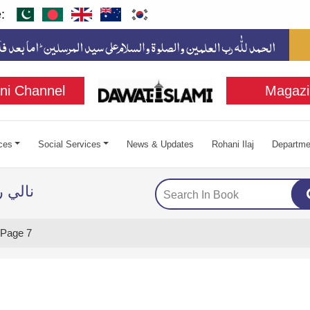
:
ni Channel
Magazi
ces
Social Services
News & Updates
Rohani Ilaj
Departme
نالي 
Page 7