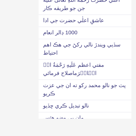
جن جو طريقه ڪار
عاشقِ اعلٰي حضرت جي ادا
1000 ڊالر انعام
سڏيي ويندڙ نالي رکڻ جي هڪ اهم
احتياط
مفتي اعظم عَلَیهِ رَحْمَةُ اﷲِ
الۡاکۡرَماصلاح فرمائي
پٽ جو نالو محمد رکو ته ان جي عزت
ڪريو
نالو تبديل ڪري ڇڏيو
مان بي وضو هئس
اهڙي صورت ۾ ”محمد“ تي درود پاڪ