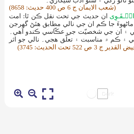
سٺو نالو رکي ۽ سٺو ادب سيکاري۔
(شعب الايمان ج 6 ص 400 حديث: 8658)
هِ الۡـقَـوِی
ان حديث جي تحت نقل ڪن ٿا: امت
 ماڻهوءَ جا ڪم ان جي نالي مطابق هئڻ گھرجن
آهي ۽ ان جي شخصيّت جي عڪّاسي ڪندو آهي۔
۽ ڪم ۾ مناسبت ۽ تعلّق هجي۔ نالي جو اثر
القدير ج 3 ص 522 تحت الحديث: 3745)