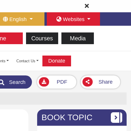
English
Websites
ne
Courses
Media
Donate
nts
Contact Us
PDF
Share
Search
BOOK TOPIC