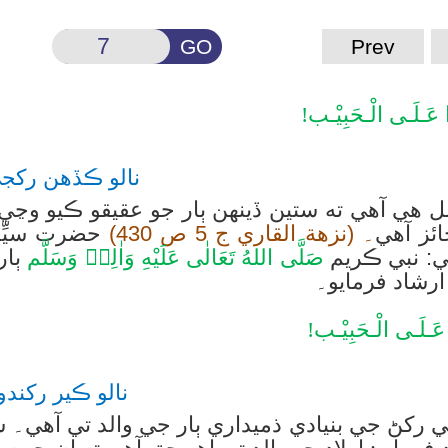
GO
Prev
ا عَـلَـی الْـحَبِيْـب!
نالو ڪڏهن رکج
 هي آهي ته ستين ڏينهن ٻار جو عقيقو ڪيو وڃي ۽
ائز آهي
۔
(نزهة القاري ج 5 ص 430)
حضرت سيِّدُ
ي: نبي ڪريم
صَلَّى اللهُ تَعَالٰى عَلَيْهِ وَاٰلِهٖ وَسَلَّم
ٻار
رشاد فرمايو۔
 عَـلَـی الْـحَبِيْـب!
نالو ڪير رکندو
 جي بنيادي ذميداري ٻار جي والد تي آهي۔ س