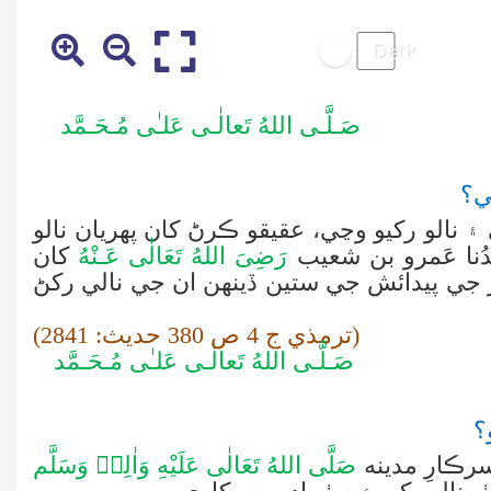
صَـلَّـی اللهُ تَعالٰـی عَلـٰی مُـحَـمَّد
ي؟
 نالو رکيو وڃي، عقيقو ڪرڻ کان پهريان نالو
نا عَمرو بن شعيب
رَضِىَ اللهُ تَعَالٰی عَـنْهُ
کان
 جي پيدائش جي ستين
ڏينهن ان جي نالي رکڻ
(ترمذي ج 4 ص 380 حديث: 2841)
صَـلَّـی اللهُ تَعالٰـی عَلـٰی مُـحَـمَّد
؟
رڪارِ مدينه
صَلَّى اللهُ تَعَالٰى عَلَيْهِ وَاٰلِهٖ وَسَلَّم