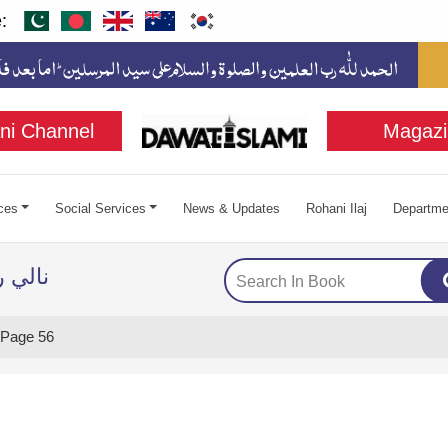
:
ni Channel
Magazi
ces
Social Services
News & Updates
Rohani Ilaj
Departme
نالي 
Page 56