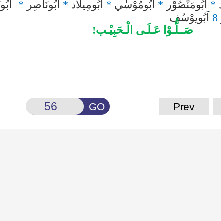
د
*
اَبُومَنْصُوْر
*
اَبُومُوْسٰي
*
اَبُومِيلَاد
*
اَبُونَاصِر
*
اَبُو
8
اَبُويوْسُف۔
صَــلُّـوْا عَـلَـی الْـحَبِيْـب!
GO
Prev