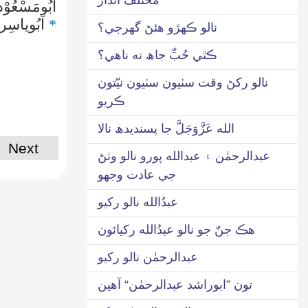
اَبُومَسْعُوْ
*
اَبُوياسِر
نالو ڪهڙو هئڻ گھرجي؟
ڪٿي حُبِّ جاھ ته ناهي؟
نالو رکڻ وقت سٺيون سٺيون نيّتون
ڪريو
الله عَزَّوَجَلَّ جا پسنديدھ نالا
Next
عبدالرحمٰن ۽ عبدالله پورو نالو وٺڻ
جي عادت وجھو
عبدُالله نالو رکيو
هڪ جنّ جو نالو عبدُالله رکيائون
عبدالرحمٰن نالو رکيو
تون ”ابوراشد عبدالرحمٰن“ آهين