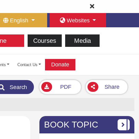
English
Websites
ne
Courses
Media
Donate
nts
Contact Us
PDF
Share
Search
BOOK TOPIC