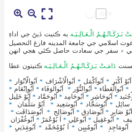
تْ بَـرَكَـاتُـهُـمُ الْـعَـالِـيَـه
به ڪنيت ڏيڻ جي اداءِ
وت اسلامي جي جامعة المدينه فارغ التحصيل
لي ۾ سفر جي سعادت حاصل ڪئي هجي انهن
لسنت
دَامَـتْ بَـرَكَـاتُـهُـمُ الْـعَـالِـيَـه
ڪنيتون عطا
بُوْ اَکْبَر
*
اَبُواَکْمَل
*
اَبُوالْاَشْرَاف
*
اَبُوالْاَنْوَار
*
ر
*
اَبُوالْعَطَاء
*
اَبُوالنُّوْر
*
اَبُوالوَفَاء
*
اَبُواِنْعَام
*
وجُنَيد
*
اَبُوحَاشِر
*
اَبُوحَامِد
*
اَبُوحَمَّاد
*
اَبُوْ خَلِيل
ْ سائِل
*
اَبُوسَجَّاد
*
اَبُوسَعِيد
*
اَبُوْ سَلْمَان
*
بُوْ صَابِر
*
اَبُوصَادِق
*
اَبُوصَالِح
*
اَبُوصَدَاقَت
*
فِيف
*
اَبُوعَقِيل
*
اَبُوعَلِي
*
اَ بُوْعُمَرْ
*
اَبُوغُفْرَان
اَبُومَاجِد
*
اَبُومُبِين
*
اَ بُوْمُحَمَّد
*
اَبُومَدَنِي
*