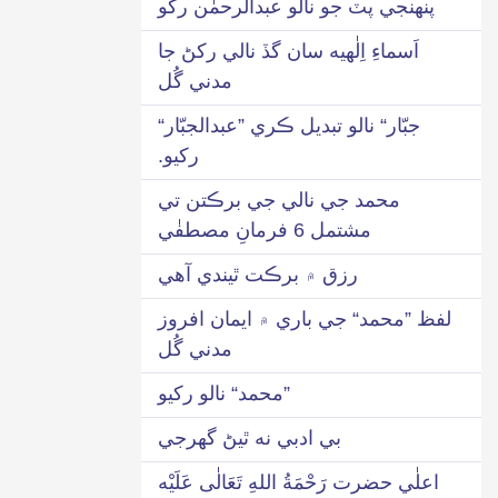
پنهنجي پٽ جو نالو عبدالرحمٰن رکو
اَسماءِ اِلٰهيه سان گڏ نالي رکڻ جا
مدني گُل
جبّار“ نالو تبديل ڪري ”عبدالجبّار“
رکيو.
محمد جي نالي جي برڪتن تي
مشتمل 6 فرمانِ مصطفٰي
رزق ۾ برڪت ٿيندي آهي
لفظ ”محمد“ جي باري ۾ ايمان افروز
مدني گُل
”محمد“ نالو رکيو
بي ادبي نه ٿيڻ گھرجي
اعلٰي حضرت رَحْمَةُ اللهِ تَعَالٰی عَلَيْه