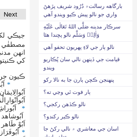
بارگاھه رسالت۾ دُرُود شريف پڙهڻ
Next
واري جو نالو پيش ڪيو ويندو آهي
سرڪار مدينه صَلَّى اللهُ تَعَالٰى عَلَيْهِ
جيڪي لکي
وَاٰلِهٖ وَسَلَّم نالو پڇندا هئا
مصطفٰي
نالو ٻار جي لاءِ پهريون تحفو آهي
انهن مدن
قيامت جي ڏينهن نالي سان پُڪاريو
کي ڪنيتون
ويندو
ان کان 
ڪيون جن مان 76 درج ڪ
پنهنجن ڪچن ٻارن جا به نالا رکو
*
اَبُ
اَبُوالِايمَا
ٻار فوت ٿي وڃي ته؟
اَبُواَنْوَارِال
نالو ڪڏهن رکجي؟
*
اَبُوراش
اَبُوشاهد
نالو ڪير رکندو؟
اَبُوْ طَاه
اسان جي معاشري ۾ نالي رکڻ جا
*
اَبُوفَرَا
مختلف انداز