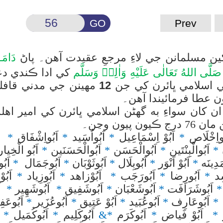
GO
Prev
ن مسلمانن جي لاءِ مرجعِ عقيدت آهن۔ پاڻ
دَامَـ
صَلَّى اللهُ تَعَالٰى عَلَيْهِ وَاٰلِهٖ وَسَلَّم
کي ادا ڪندي
دع
ي اسلامي ڀائرن کي جن
12
مهينن جي مدني قاف
 عطا فرمائيندا آهن۔
سواءِ به گھڻن اسلامي ڀائرن کي امير اه
يون پيون وڃن۔
و
اِخْلَاص
*
اَبُوْ اِسْمَاعِيل
*
اَبُواُسَيد
*
اَبُواِشْفَاق
*
اَ
ن
*
اَبُوالْبِنْتَين
*
اَبُوالْحَسَن
*
اَبُوالْحَسَنَين
*
اَبُو الْخِيا
ْمَدِينَه
*
اَبُوْ اَنْوَر
*
اَبُوبِلَال
*
اَبُوثَوْبَان
*
اَبُوجَمَال
*
اَبُ
ِد
*
اَبُورِِضا
*
اَبُورَجَب
*
اَبُوْزاهد
*
اَبُوزِياد
*
اَبُو
*
اَبُوشَرَافَت
*
اَبُوشَعْبَان
*
اَبُوشَفِيق
*
اَبُوشَهِير
*
اَ
ر
*
اَبُوعَارِف
*
اَبُوعُبَيد
*
اَبُوْ عَتِيق
*
اَبُوعُزَير
*
اَبُوعَ
ز
*
اَبُوْ فَياض
*
اَبُوکَرَم
&*
اَبُوکَلِيم
*
اَبُوکُمَيل
*