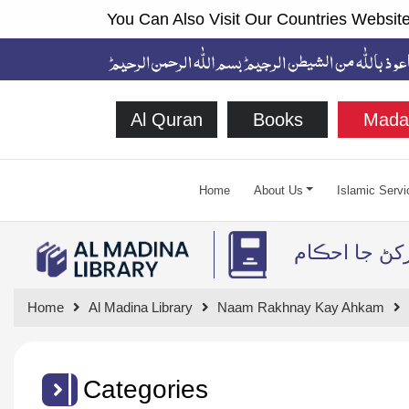
You Can Also Visit Our Countries Website
Al Quran
Books
Mada
Home
About Us
Islamic Servi
رکڻ جا احڪام
Home
Al Madina Library
Naam Rakhnay Kay Ahkam
Categories