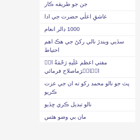
جن جو طريقه ڪار
عاشقِ اعلٰي حضرت جي ادا
1000 ڊالر انعام
سڏيي ويندڙ نالي رکڻ جي هڪ اهم
احتياط
مفتي اعظم عَلَیهِ رَحْمَةُ اﷲِ
الۡاکۡرَماصلاح فرمائي
پٽ جو نالو محمد رکو ته ان جي عزت
ڪريو
نالو تبديل ڪري ڇڏيو
مان بي وضو هئس
اهڙي صورت ۾ ”محمد“ تي درود پاڪ
ناهي لکيو ويندو