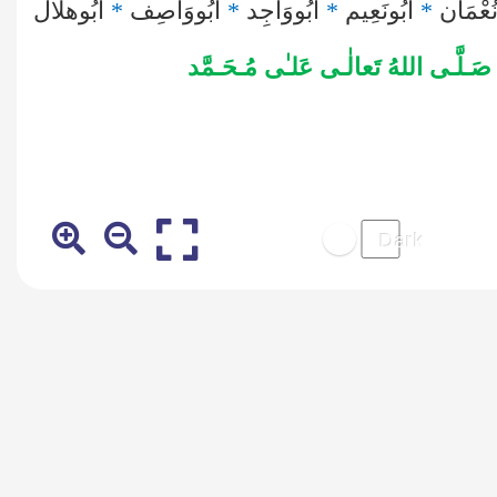
نُعْمَان
*
اَبُونَعِيم
*
اَبُووَاجِد
*
اَبُووَاصِف
*
اَبُوهلَال
صَـلَّـی اللهُ تَعالٰـی عَلـٰی مُـحَـمَّد