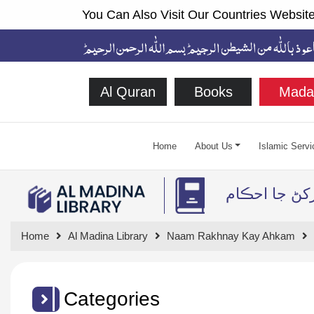
You Can Also Visit Our Countries Website
Al Quran
Books
Mada
Home
About Us
Islamic Servi
رکڻ جا احڪام
Home
Al Madina Library
Naam Rakhnay Kay Ahkam
Categories