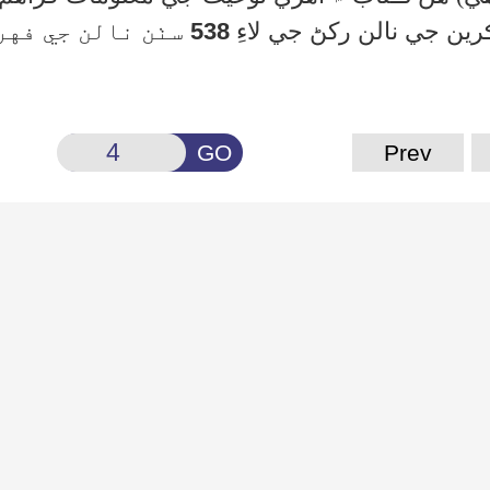
ين جي نالن رکڻ جي لاءِ
538
سٺن نالن جي
فهر
GO
Prev