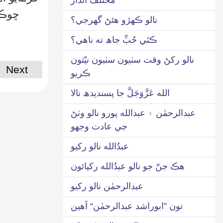
ڇوڪر
نالو ڪهڙو هئڻ گھرجي؟
ڪٿي حُبِّ جاھ ته ناهي؟
نالو رکڻ وقت سٺيون سٺيون نيّتون
Next
ڪريو
الله عَزَّوَجَلَّ جا پسنديدھ نالا
عبدالرحمٰن ۽ عبدالله پورو نالو وٺڻ
جي عادت وجھو
عبدُالله نالو رکيو
هڪ جنّ جو نالو عبدُالله رکيائون
عبدالرحمٰن نالو رکيو
تون ”ابوراشد عبدالرحمٰن“ آهين