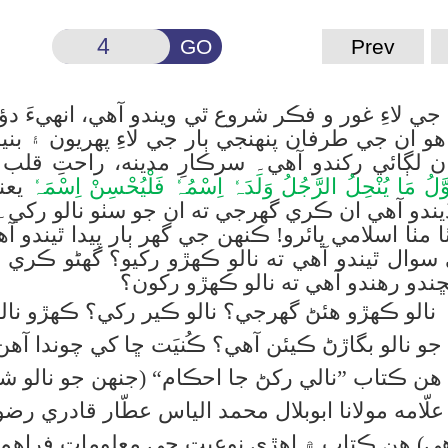
GO
Prev
جي لاءِ غور و فڪر شروع ٿي ويندو آهي، انهيءَ دؤ
و ان جي طرفان پنهنجي ٻار جي لاءِ پهريون ۽ ب
 لڳائي رکندو آهي۔
سرڪارِ مدينه، راحتِ قلب 
وَّلُ مَا یُنْحِلُ الرَّجُلُ وَلَدَہٗ اِسْمُہٗ فَلْیُحْسِنْ اِسْمَہٗ
يعن
يندو آهي ان ڪري گھرجي ته ان جو سٺو
نالو رکي
ا مٺا اسلامي ڀائرو
! ڪنهن جي گھر ٻار پيدا ٿيندو آ
 سوال ٿيندو آهي ته نالو ڪهڙو رکيو؟ گھڻو ڪري 
ڇندو رهندو آهي ته نالو ڪهڙو رکون؟
ڪهڙو هئڻ گهرجي؟ نالو ڪير رکي؟ ڪهڙو نالو ر
و نالو بگاڙڻ ڪيئن آهي؟ ڪُنيَت ڇا کي چوندا آه
هن ڪتاب ”نالي رکڻ جا احڪام“ (جنهن جو نالو
شي
ّامه مولانا ابوبلال محمد الياس عطّار قادري رض
آهي) هن ڪتاب ۾ اهڙي نوعيت جي معلومات فر