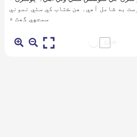
ست به شامل آهي۔ هن ڪتاب کي سٺي نموني
سمجهي گھٽ ۾