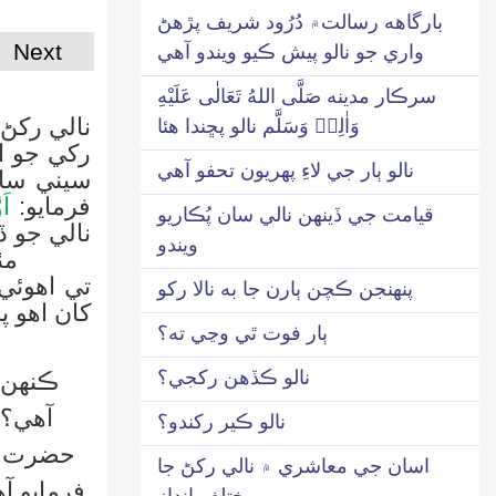
بارگاھه رسالت۾ دُرُود شريف پڙهڻ
Next
واري جو نالو پيش ڪيو ويندو آهي
سرڪار مدينه صَلَّى اللهُ تَعَالٰى عَلَيْهِ
نالي رکڻ 
وَاٰلِهٖ وَسَلَّم نالو پڇندا هئا
رکي جو اه
نالو ٻار جي لاءِ پهريون تحفو آهي
سيني سان
فرمايو:
اَ
قيامت جي ڏينهن نالي سان پُڪاريو
نالي جو ڏ
ويندو
مٺ
تي اهوئي
پنهنجن ڪچن ٻارن جا به نالا رکو
کان اهو پ
ٻار فوت ٿي وڃي ته؟
نالو 
نالو ڪڏهن رکجي؟
ڪنهن ج
آهي؟ 
نالو ڪير رکندو؟
حضرت عل
اسان جي معاشري ۾ نالي رکڻ جا
فرمايو 
مختلف انداز