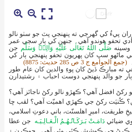
ران پيءُ کي گھرجي ته پنهنجي پٽ جو سٺو نالو
نيادي تحفو هوندو آهي۔ جنهن کي ٻار سڄي عمر
وسينه
صَلَّى اللهُ تَعَالٰى عَلَيْهِ وَاٰلِهٖ وَسَلَّم
جن
ي ماڻهو سڀ کان پهريون تحفو پنهنجي
ٻار کي
۔
(جمع الجوامع ج 3 ص 285 حديث: 8875)
هي ته مبارڪ ڏيڻ کان پوءِ والدين کان عام طور
ٻار جو والد پنهنجي دوست احباب ۽ رشتيدارن
کڻ افضل آهي؟ ڪهڙو نالو رکڻ ناجائز آهي؟
ن؟ ڪُنيَت رکڻ جي ڪهڙي اهميّت آهي؟ لقب ڇا
خِ طريقت، اميرِ اهلسنّت، باني دعوتِ اسلامي،
وي ضيائي
دَامَـتْ بَـرَكَـاتُـهُـمُ الْـعَـالِـيَـه
جن عطا
اهم ڪرڻ جي ڪوشش ڪئي وئي آهي۔
ڇوڪرن ۽