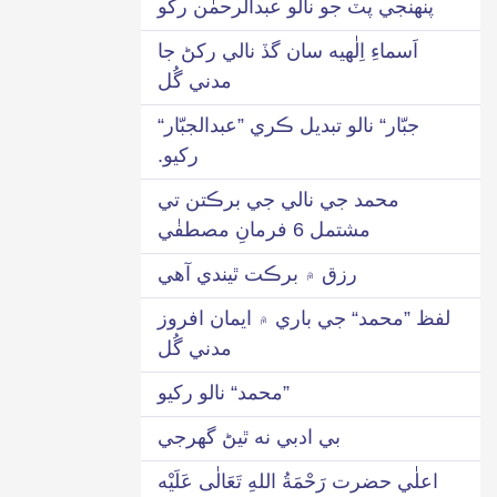
پنهنجي پٽ جو نالو عبدالرحمٰن رکو
اَسماءِ اِلٰهيه سان گڏ نالي رکڻ جا
مدني گُل
جبّار“ نالو تبديل ڪري ”عبدالجبّار“
رکيو.
محمد جي نالي جي برڪتن تي
مشتمل 6 فرمانِ مصطفٰي
رزق ۾ برڪت ٿيندي آهي
لفظ ”محمد“ جي باري ۾ ايمان افروز
مدني گُل
”محمد“ نالو رکيو
بي ادبي نه ٿيڻ گھرجي
اعلٰي حضرت رَحْمَةُ اللهِ تَعَالٰی عَلَيْه