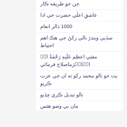
جن جو طريقه ڪار
عاشقِ اعلٰي حضرت جي ادا
1000 ڊالر انعام
سڏيي ويندڙ نالي رکڻ جي هڪ اهم
احتياط
مفتي اعظم عَلَیهِ رَحْمَةُ اﷲِ
الۡاکۡرَماصلاح فرمائي
پٽ جو نالو محمد رکو ته ان جي عزت
ڪريو
نالو تبديل ڪري ڇڏيو
مان بي وضو هئس
اهڙي صورت ۾ ”محمد“ تي درود پاڪ
ناهي لکيو ويندو