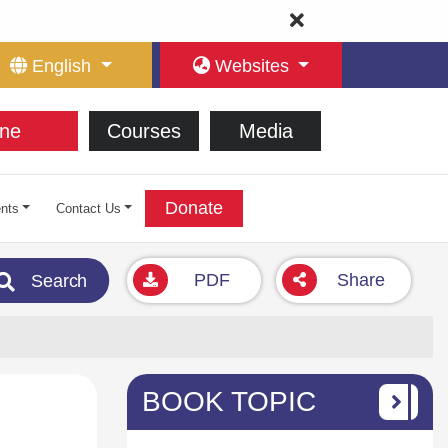
English
Websites
ne
Courses
Media
Donate
nts
Contact Us
PDF
Share
Search
BOOK TOPIC