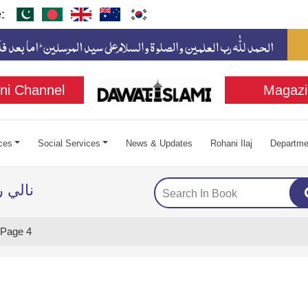
:
ni Channel
Magazi
ces
Social Services
News & Updates
Rohani Ilaj
Departme
نالي 
Page 4