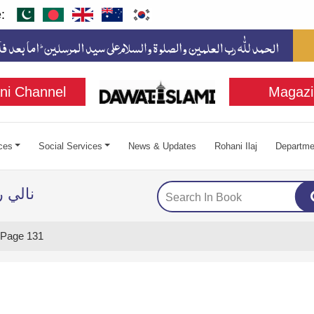
:
ni Channel
Magazi
ces
Social Services
News & Updates
Rohani Ilaj
Departme
نالي 
Page 131