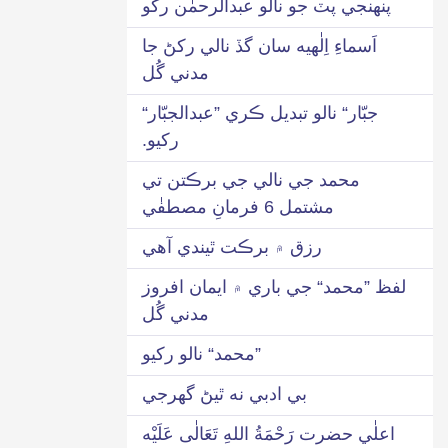
پنهنجي پٽ جو نالو عبدالرحمٰن رکو
اَسماءِ اِلٰهيه سان گڏ نالي رکڻ جا
مدني گُل
جبّار“ نالو تبديل ڪري ”عبدالجبّار“
رکيو.
محمد جي نالي جي برڪتن تي
مشتمل 6 فرمانِ مصطفٰي
رزق ۾ برڪت ٿيندي آهي
لفظ ”محمد“ جي باري ۾ ايمان افروز
مدني گُل
”محمد“ نالو رکيو
بي ادبي نه ٿيڻ گھرجي
اعلٰي حضرت رَحْمَةُ اللهِ تَعَالٰی عَلَيْه