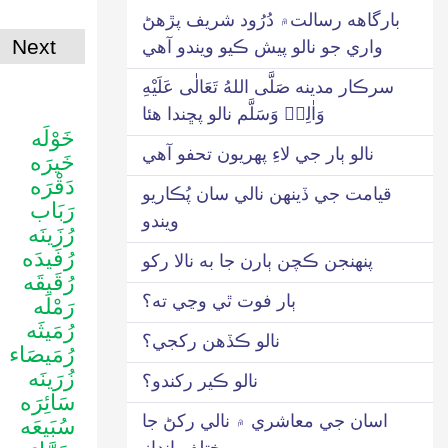
بارگاھه رسالت۾ دُرُود شريف پڙهڻ
Next
واري جو نالو پيش ڪيو ويندو آهي
سرڪار مدينه صَلَّى اللهُ تَعَالٰى عَلَيْهِ
وَاٰلِهٖ وَسَلَّم نالو پڇندا هئا
خَوْلَه
نالو ٻار جي لاءِ پهريون تحفو آهي
خَيرَه
دَقْرَه
قيامت جي ڏينهن نالي سان پُڪاريو
رَبَاب
ويندو
رُزَينَه
رُفَيدَه
پنهنجن ڪچن ٻارن جا به نالا رکو
رُقَيقَه
ٻار فوت ٿي وڃي ته؟
رَمْلَه
رُمَيثَه
نالو ڪڏهن رکجي؟
رُمَيصَاء
زُرَينَه
نالو ڪير رکندو؟
سَائِرَه
اسان جي معاشري ۾ نالي رکڻ جا
سُبَيعَه
مختلف انداز