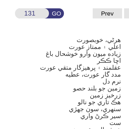
GO
Prev
هرڻي، خوبصورت
اعلي ۽ ممتاز عورت
زياده ميون وارو خوشحال باغ
اڇا ڪڪر
عقلمند ۽ پرهيزگار متقي عورت
مدد گار عورت، عطيه
نرم دل
زمين جو بلند حصو
زرخيز زمين
هڪ تاري جو نالو
سنهري، سون جهڙي
سير ڪرڻ واري
ست