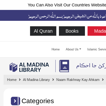
You Can Also Visit Our Countries Website
Al Quran
Books
Mada
Home
About Us
Islamic Servi
رکڻ جا احڪام
Home
Al Madina Library
Naam Rakhnay Kay Ahkam
Categories