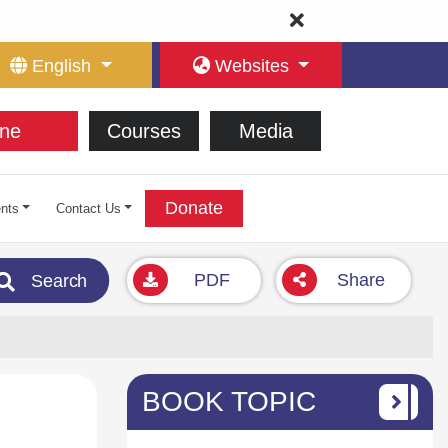
English
Websites
ne
Courses
Media
Donate
nts
Contact Us
PDF
Share
Search
BOOK TOPIC