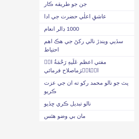
جن جو طريقه ڪار
عاشقِ اعلٰي حضرت جي ادا
1000 ڊالر انعام
سڏيي ويندڙ نالي رکڻ جي هڪ اهم
احتياط
مفتي اعظم عَلَیهِ رَحْمَةُ اﷲِ
الۡاکۡرَماصلاح فرمائي
پٽ جو نالو محمد رکو ته ان جي عزت
ڪريو
نالو تبديل ڪري ڇڏيو
مان بي وضو هئس
اهڙي صورت ۾ ”محمد“ تي درود پاڪ
ناهي لکيو ويندو