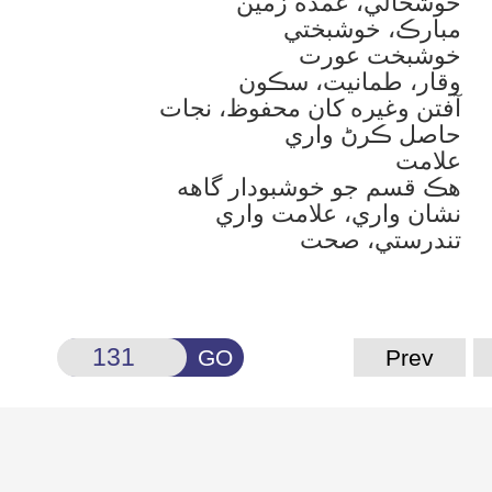
خوشحالي، عمده زمين
مبارڪ، خوشبختي
خوشبخت عورت
وقار، طمانيت، سڪون
آفتن وغيره کان محفوظ، نجات
حاصل ڪرڻ واري
علامت
هڪ قسم جو خوشبودار گاهه
نشان واري، علامت واري
تندرستي، صحت
GO
Prev