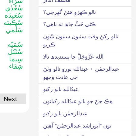
سَرَّاء
سُعْدٰي
نالو ڪهڙو هئڻ گھرجي؟
سُعَيدَه
سُڪَينَه
ڪٿي حُبِّ جاھ ته ناهي؟
سَلْمٰي
نالو رکڻ وقت سٺيون سٺيون نيّتون
سُمَيّه
ڪريو
سُنْبُل
الله عَزَّوَجَلَّ جا پسنديدھ نالا
سِيما
شِفَاء
عبدالرحمٰن ۽ عبدالله پورو نالو وٺڻ
جي عادت وجھو
عبدُالله نالو رکيو
Next
هڪ جنّ جو نالو عبدُالله رکيائون
عبدالرحمٰن نالو رکيو
تون ”ابوراشد عبدالرحمٰن“ آهين