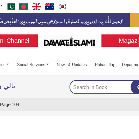
:
ni Channel
Magazi
ces
Social Services
News & Updates
Rohani Ilaj
Departme
نالي 
Page 104