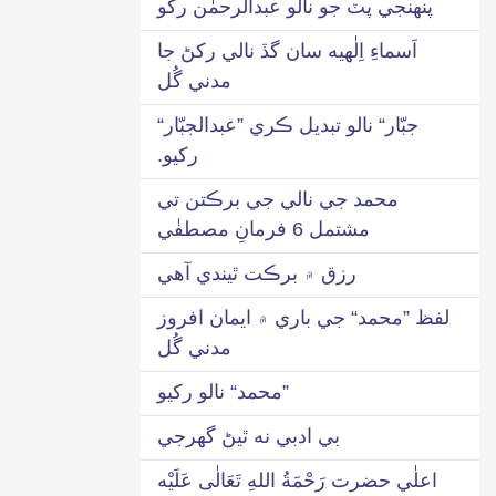
پنهنجي پٽ جو نالو عبدالرحمٰن رکو
اَسماءِ اِلٰهيه سان گڏ نالي رکڻ جا
مدني گُل
جبّار“ نالو تبديل ڪري ”عبدالجبّار“
رکيو.
محمد جي نالي جي برڪتن تي
مشتمل 6 فرمانِ مصطفٰي
رزق ۾ برڪت ٿيندي آهي
لفظ ”محمد“ جي باري ۾ ايمان افروز
مدني گُل
”محمد“ نالو رکيو
بي ادبي نه ٿيڻ گھرجي
اعلٰي حضرت رَحْمَةُ اللهِ تَعَالٰی عَلَيْه