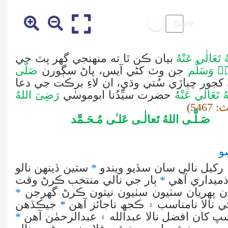
تَعَالٰي عَنْهُ
بيان ڪن ٿا ته منهنجي گھر پٽ جي
ِهٖ وَسَلَّم
جن وٽ کڻي آيس، پاڻ سڳورن
صَلَّى
 کجور چٻاڙي سُتي وڌي، ان لاءِ
برڪت جي دعا
 تَعَالٰي عَنْهُ
حضرت سيِّدُنا ابوموسٰي
رَضِىَ اللهُ
صَـلَّـی اللهُ تَعالٰـی عَلـٰی مُـحَـمَّد
و
 رکيل نالي سان سڏيو ويندو
*
ستين ڏينهن نالو
ذميداري آهي
*
ٻار جي نالي منتخب ڪرڻ وقت
ن پهريان سٺيون سٺيون نيتون ڪرڻ گھرجن
*
 نالا نامناسب ۽ ڪجھ ناجائز آهن
*
جيڪڏهن
ڀ کان افضل نالا عبد
الله
۽ عبدالرحمٰن آهن
*