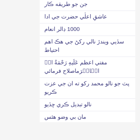
جن جو طريقه ڪار
عاشقِ اعلٰي حضرت جي ادا
1000 ڊالر انعام
سڏيي ويندڙ نالي رکڻ جي هڪ اهم
احتياط
مفتي اعظم عَلَیهِ رَحْمَةُ اﷲِ
الۡاکۡرَماصلاح فرمائي
پٽ جو نالو محمد رکو ته ان جي عزت
ڪريو
نالو تبديل ڪري ڇڏيو
مان بي وضو هئس
اهڙي صورت ۾ ”محمد“ تي درود پاڪ
ناهي لکيو ويندو