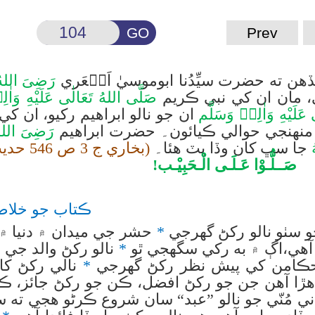
GO
Prev
حضرت سيِّدُنا ابوموسيٰ اَشۡعَري
رَضِىَ اللهُ 
، مان ان کي نبي ڪريم
صَلَّى اللهُ تَعَالٰى عَلَيْهِ وَاٰل
 عَلَيْهِ وَاٰلِهٖ وَسَلَّم
ان جو نالو ابراهيم رکيو، ان کي
 منهنجي حوالي ڪيائون۔ حضرت ابراهيم
رَضِىَ اللهُ
جا سڀ کان وڏا پٽ هئا۔
(بخاري ج 3 ص 546 حديث: 5467)
صَــلُّـوْا عَـلَـی الْـحَبِيْـب!
ڪتاب جو خلاص
 سٺو نالو رکڻ گھرجي
*
حشر جي ميدان ۾ دنيا ۾
آهي،اڳ ۾ به رکي سگهجي ٿو
*
نالو رکڻ والد جي 
ڪامن کي پيش نظر رکڻ گھرجي
*
نالي رکڻ کا
اهڙا آهن جن جو رکڻ افضل، ڪن جو رکڻ جائز، ڪي
ي مُنّي جو نالو ”عبد“ سان شروع ڪرڻو هجي ته س