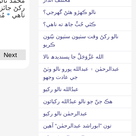
محمد نالو
رکڻ جائز
نالو ڪهڙو هئڻ گھرجي؟
ناهي
*
مُع
ڪٿي حُبِّ جاھ ته ناهي؟
نالو رکڻ وقت سٺيون سٺيون نيّتون
ڪريو
Next
الله عَزَّوَجَلَّ جا پسنديدھ نالا
عبدالرحمٰن ۽ عبدالله پورو نالو وٺڻ
جي عادت وجھو
عبدُالله نالو رکيو
هڪ جنّ جو نالو عبدُالله رکيائون
عبدالرحمٰن نالو رکيو
تون ”ابوراشد عبدالرحمٰن“ آهين