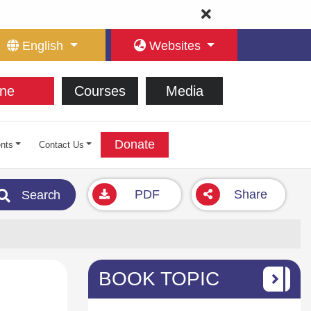
English
Websites
ne
Courses
Media
Donate
nts
Contact Us
PDF
Share
Search
BOOK TOPIC