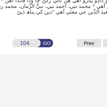
 ڏاڍو پيارو آهي هن نالي رکڻ جا وڏا فائدا آهن
*
م
 آهي
*
محمد نبي، احمد نبي، نبيُّ الزَّمان، محم
يذ الدِّين جي معنٰي آهي ”دين کي پناھ ڏيڻ
GO
Prev