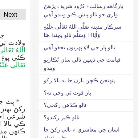
بارگاھه رسالت۾ دُرُود شريف پڙهڻ
Next
واري جو نالو پيش ڪيو ويندو آهي
سرڪار مدينه صَلَّى اللهُ تَعَالٰى عَلَيْهِ
جڏهن ته 
وَاٰلِهٖ وَسَلَّم نالو پڇندا هئا
ولادت ٿي
نالو ٻار جي لاءِ پهريون تحفو آهي
اللهُ تَعَالٰى
ڪئي پوءِ
قيامت جي ڏينهن نالي سان پُڪاريو
تَعَالٰي عَنْهُ
ويندو
پنهنجن ڪچن ٻارن جا به نالا رکو
ٻار فوت ٿي وڃي ته؟
*
پٽ جو
نالو ڪڏهن رکجي؟
رکڻ بهتر
شرعي اح
نالو ڪير رکندو؟
ڪي نالا 
اسان جي معاشري ۾ نالي رکڻ جا
ڪنهن مدن
مختلف انداز