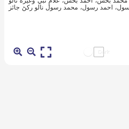
حمد بخش، احمد بخش، غلامِ نبي وغيره نالو
د رسول، احمد رسول، محمد رسول نالو رکڻ جائز