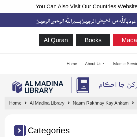
You Can Also Visit Our Countries Website
Al Quran
Books
Mada
Home
About Us
Islamic Servi
رکڻ جا احڪام
Home
Al Madina Library
Naam Rakhnay Kay Ahkam
Categories