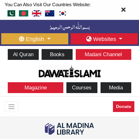
You Can Also Visit Our Countries Website:
English
Websites
Al Quran
Books
Madani Channel
Magazine
Courses
Media
Donate