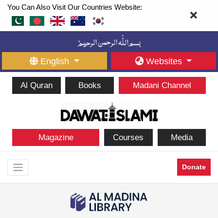
You Can Also Visit Our Countries Website:
English
Websites
Al Quran
Books
Madani Channel
Magazine
Courses
Media
Donate