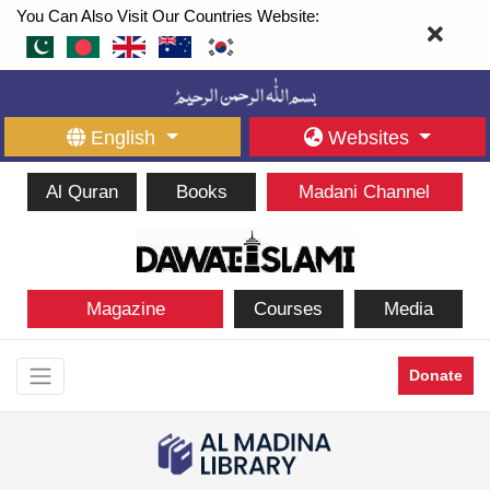
You Can Also Visit Our Countries Website:
English
Websites
Al Quran
Books
Madani Channel
Magazine
Courses
Media
Donate