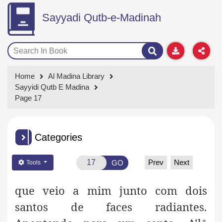
Sayyadi Qutb-e-Madinah
Home
Al Madina Library
Sayyidi Qutb E Madina
Page 17
Categories
Prev
Next
GO
Tools
que veio a mim junto com dois
santos de faces radiantes.