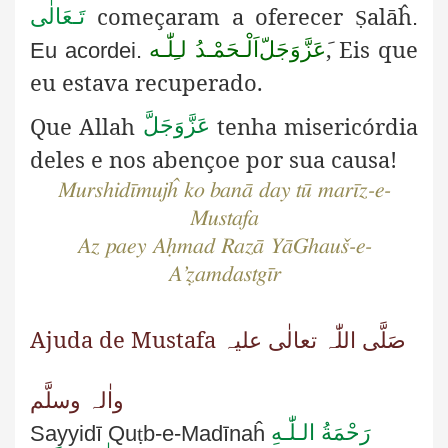
começaram a oferecer
alāĥ
تَـعَالٰی
Ṣ
.
, Eis que
عَزَّوَجَلّ
اَلْـحَمْـدُ لـِلّٰـه
Eu acordei.
eu estava recuperado
.
Que Allah
tenha misericórdia
عَزَّوَجَلَّ
deles e nos abençoe por sua causa!
Murshidīmujĥ ko banā day tū marīz-e-
Mustafa
Az paey Aḥmad Razā YāGhauš-e-
A’ẓamdastgīr
Ajuda de Mustafa صَلَّی اللّٰہ تعالٰی علیہ
واٰلہ وسلَّم
رَحْمَةُ الـلّٰـهِ
Sayyidī Qu
ṭ
b-e-Madīnaĥ