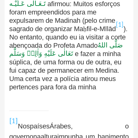
تَـعَـالٰی عَـلَيْـه
afirmou: Muitos esforços
foram empreendidos para me
expulsarem de Madinah (pelo crime
[1]
sagrado de organizar
Ma
ḥ
fil-e-Mīlād
).
No entanto, quando eu ia visitar a corte
صَلَّى اللهُ
abençoada do Profeta Amado
تَعَالٰى عَلَيْهِ وَاٰلِهٖ وَسَلَّم
e fazer a minha
súplica, de uma forma ou de outra, eu
fui capaz de permanecer em Medina.
Uma certa vez a polícia atirou meus
pertences para fora da minha
[1]
NospaísesÁrabes, o
governonaalturaimpunha um banimento