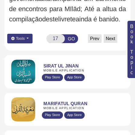
de encontros para Mīlād
; Até a altua da
compilaçãodestelivreteainda é banido.
Book Topic
Prev
Next
GO
Tools
SIRAT UL JINAN
MOBILE APPLICATION
Play Store
App Store
MARIFATUL QURAN
MOBILE APPLICATION
Play Store
App Store