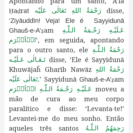
Apontando para um santo, A’lā
a
rat
disse,
رَحْمَةُ اللهِ تَعَالٰی عَلَيْه
Ḥ
ḍ
‘Ziyāuddīn! Veja! Ele é Sayyidunā
am
عَـلَيْـهِ رَحْـمَةُ الـلّٰـهِ
Ghauš-e-A’
ẓ
’
, em seguida, apontando
الۡاَکۡرَم
para o outro santo, ele
رَحْمَةُ الـلّٰـهِ
disse, ‘Ele é
Sayyidunā
تَـعَـالٰی عَـلَيْـه
Khuwājaĥ Gharīb Nawāz
رَحْمَةُ اللهِ
.’ Sayyidunā
am
تَعَالٰی عَلَيْه
Ghauš-e-A’
ẓ
moveu a
عَـلَيْـهِ رَحْـمَةُ الـلّٰـهِ الۡاَکۡرَم
mão de cura ao meu corpo
paralítico e disse: ‘Levanta-te!’
Levantei-me do meu sonho. Então
aqueles três santos
رَحِمَهُمُ الـلّٰـهُ