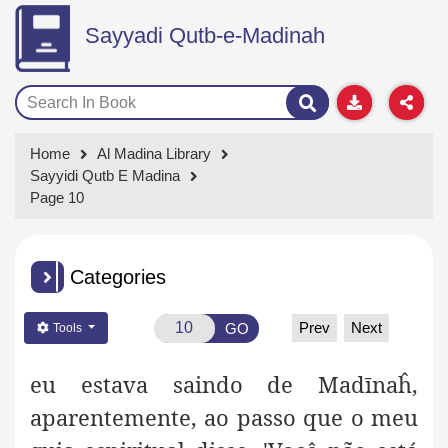
Sayyadi Qutb-e-Madinah
Home
Al Madina Library
Sayyidi Qutb E Madina
Page 10
Categories
Prev
Next
GO
Tools
eu estava saindo de Madīnaĥ,
aparentemente, ao passo que o meu