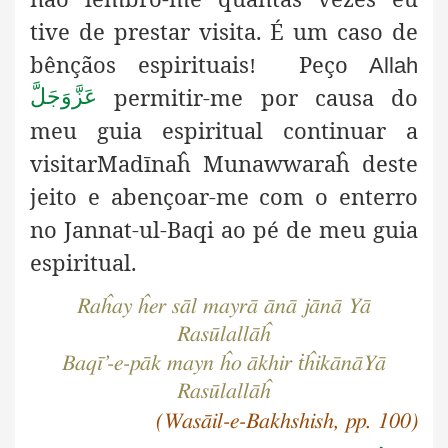
tive de prestar visita. É um caso de
bênçãos espirituais
Peço
!
Allah
permitir-me por causa do
عَزَّوَجَلَّ
meu guia espiritual continuar a
visitar
Madīnaĥ Munawwaraĥ deste
jeito e abençoar-me com o enterro
no Jannat-ul-Baqi ao pé de meu guia
espiritual.
Raĥay ĥer sāl mayrā ānā jānā Yā
Rasūlallāĥ
ṫ
Baqī’-e-pāk mayn ĥo ākhir
ĥikānāYā
Rasūlallāĥ
(Wasāil-e-Bakhshish, pp. 100)