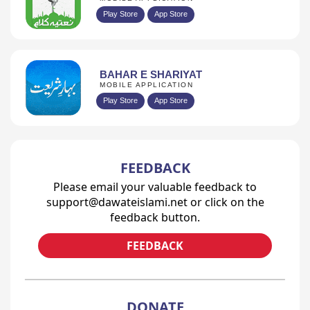
Play Store
App Store
BAHAR E SHARIYAT
MOBILE APPLICATION
Play Store
App Store
FEEDBACK
Please email your valuable feedback to
support@dawateislami.net or click on the
feedback button.
FEEDBACK
DONATE