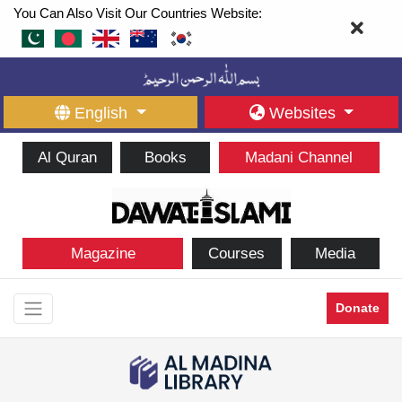
You Can Also Visit Our Countries Website:
English
Websites
Al Quran
Books
Madani Channel
Magazine
Courses
Media
Donate