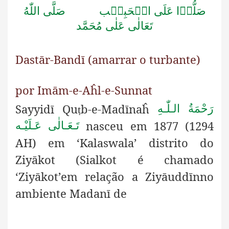
صَلُّوۡا عَلَى الۡحَبِيۡب صَلَّى اللّٰهُ
تَعَالٰى عَلٰى مُحَمَّد
Dastār-Bandī (amarrar o turbante)
por Imām-e-Aĥl-e-Sunnat
Sayyidī Qu
b-e-Madīnaĥ
رَحْمَةُ الـلّٰـهِ
ṭ
nasceu em 1877 (1294
تَـعَـالٰی عَـلَيْـه
AH) em ‘Kalaswala’ distrito do
Ziyākot (Sialkot é chamado
‘Ziyākot’em relação a Ziyāuddīnno
ambiente Madanī de