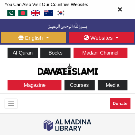
You Can Also Visit Our Countries Website:
English
Websites
Al Quran
Books
Madani Channel
Magazine
Courses
Media
Donate