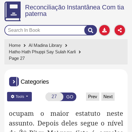
Reconciliação Instantânea Com tia
paterna
Home
Al Madina Library
Hatho Hath Phuppi Say Sulah Karli
Page 27
Categories
Prev
Next
GO
Tools
ocupam o maior estatuto neste
assunto. Depois deles segue o nível