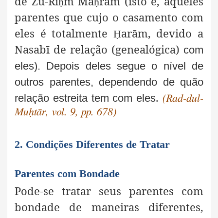
de Żū-Ri
m Ma
ram (isto é, aqueles
ḥ
ḥ
parentes que cujo o casamento com
eles é totalmente
arām, devido a
Ḥ
Nasabī de relação (genealógica)
com
eles). Depois deles segue o nível de
outros parentes, dependendo de quão
.
relação estreita tem com eles
(Rad-dul-
Muḥtār, vol. 9, pp. 678)
2. Condições Diferentes de Tratar
Parentes com Bondade
Pode-se tratar seus parentes com
bondade de maneiras diferentes,