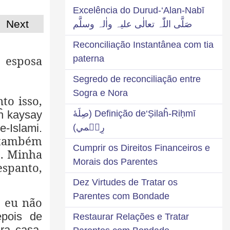
Excelência do Durud-‘Alan-Nabī
Next
صَلَّی اللّٰہ تعالٰی علیہ واٰلہ وسلَّم
Reconciliação Instantânea com tia
 esposa
paterna
Segredo de reconciliação entre
Sogra e Nora
to isso,
ĥ kaysay
Definição de‘Ṣilaĥ-Riḥmī (صِلَهٔ
-Islami.
رِحۡمي)
s também
Cumprir os Direitos Financeiros e
s. Minha
Morais dos Parentes
espanto,
Dez Virtudes de Tratar os
Parentes com Bondade
e eu não
pois de
Restaurar Relações e Tratar
ra casa.