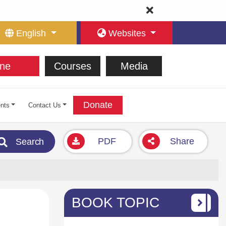
English
Websites
ne
Courses
Media
Donate
nts
Contact Us
PDF
Share
Search
BOOK TOPIC