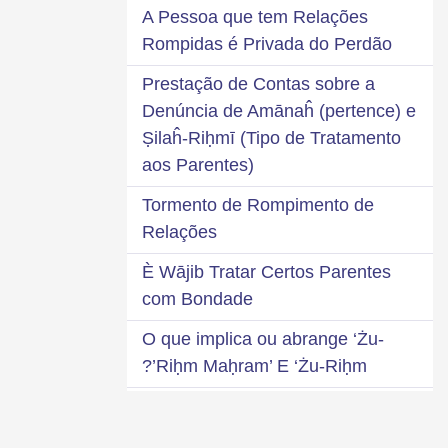
A Pessoa que tem Relações
Rompidas é Privada do Perdão
Prestação de Contas sobre a
Denúncia de Amānaĥ (pertence) e
Ṣilaĥ-Riḥmī (Tipo de Tratamento
aos Parentes)
Tormento de Rompimento de
Relações
È Wājib Tratar Certos Parentes
com Bondade
O que implica ou abrange ‘Żu-
Riḥm Maḥram’ E ‘Żu-Riḥm’?
7 Pérolas Madanī de Tratar
Parentes com Benevolência