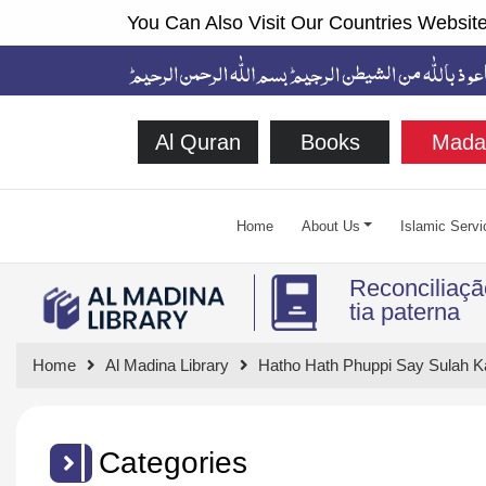
You Can Also Visit Our Countries Website
Al Quran
Books
Mada
Home
About Us
Islamic Servi
Reconciliaç
tia paterna
Home
Al Madina Library
Hatho Hath Phuppi Say Sulah Ka
Categories