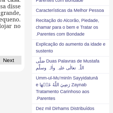
Parentes com Bondade
sa disse
Características da Melhor Pessoa
grande,
pequeno.
Recitação do Alcorão, Piedade,
lojar no
chamar para o bem e Tratar os
Parentes com Bondade.
Explicação do aumento da idade e
sustento
Next
Duas Palavras de Mustafa صَلَّی
اللّٰہ تعالٰی علیہ واٰلہ وسلَّم
Umm-ul-Mu’minīn Sayyidatunā
Zaynab رَضِيَ اللّٰهُ عَنۡهَا e
Tratamento Carinhoso aos
Parentes.
Dez mil Dirhams Distribuídos