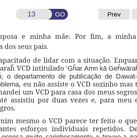
GO
Prev
esposa e minha mãe. Por fim, a minha
 dos seus pais.
pacitado de lidar com a situação. Enquan
karaĥ VCD intitulado
‘Gĥar Amn kā Geĥwāra
, o departamento de publicação de Dawat-e
, eu não assiste o VCD sozinho ma
oblema
 mandei um VCD para casa dos meus sogro
até assistiu por duas vezes e, para meu 
gros.
 mim mesmo o VCD parece ter feito o qu
antes esforços individuais repetidos.
De
esposa muito carinhosamente e trouxe-a pa