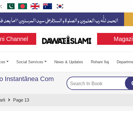
:
ni Channel
Magazi
ces
Social Services
News & Updates
Rohani Ilaj
Departme
ão Instantânea Com
rli
Page 13