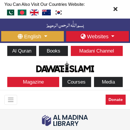
You Can Also Visit Our Countries Website:
English
Websites
Al Quran
Books
Madani Channel
Magazine
Courses
Media
Donate