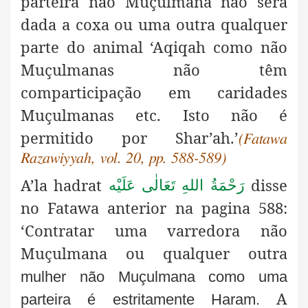
parteira não Muçulmana não será
dada a coxa ou uma outra qualquer
parte do animal ‘Aqiqah como não
Muçulmanas não têm
comparticipação em caridades
Muçulmanas etc. Isto não é
permitido por Shar’ah.’
(Fatawa
Razawiyyah, vol. 20, pp. 588-589)
A’la hadrat
disse
رَحْمَةُ اللهِ تَعَالٰی عَلَيْه
no Fatawa anterior na pagina 588:
‘Contratar uma varredora não
Muçulmana ou qualquer outra
mulher não Muçulmana como uma
A
parteira é estritamente
Haram.