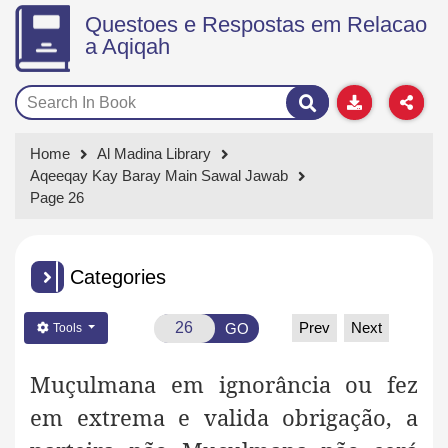
Questoes e Respostas em Relacao
a Aqiqah
Home
Al Madina Library
Aqeeqay Kay Baray Main Sawal Jawab
Page 26
Categories
Prev
Next
GO
Tools
Muçulmana em ignorância ou fez
em extrema e valida obrigação
, a