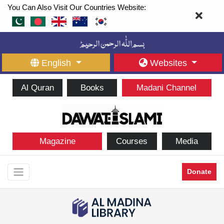
You Can Also Visit Our Countries Website:
English
Websites
Al Quran
Books
Madani Channel
Magazine
Courses
Media
Donate