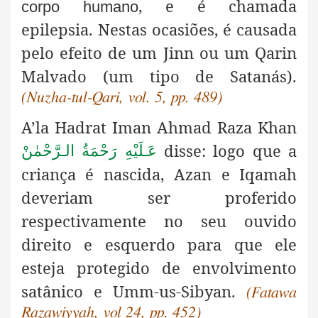
, e é chamada
corpo humano
epilepsia. Nestas ocasiões, é causada
pelo efeito de um Jinn ou um Qarin
Malvado (um tipo de Satanás)
.
(Nuzha-tul-Qari, vol. 5, pp. 489)
A’la Hadrat Iman Ahmad Raza Khan
disse: logo que a
عَـلَيْهِ رَحْمَةُ الـرَّحْمٰنْ
criança é nascida, Azan e Iqamah
deveriam ser proferido
respectivamente no seu ouvido
direito e esquerdo para que ele
esteja protegido de envolvimento
satânico e Umm-us-Sibyan.
(Fatawa
Razawiyyah, vol 24, pp. 452)