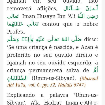
Iqamah em seu ouvido. Isto
removerá aflições,
لّٰـه
ـ
اِنْ شَــآءَال
Iman
Husayn Ibn ‘Ali
رَضِىَ اللّٰهُ
تَعالٰی
contou que o nobre
تَعَالٰي عَنۡهُمَا
Profeta
disse:
صَلَّى اللهُ تَعَالٰى عَلَيْهِ وَاٰلِهٖ وَسَلَّم
‘Se uma criança é nascida, e Azan é
proferido no seu ouvido direito e
Iqamah no seu ouvido esquerdo, a
criança
permanecerá salva de
اُمُّ
(Umm-us-Sibyan).
الصِّبۡيَانِ
(Musnad
Abi Ya’la, vol. 6, pp. 32, Haddis 6747)
Explicando a palavra ‘Umm-us-
Sibyan’, A’la Hadrat Iman-e-
Ahl-e-