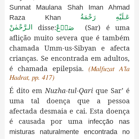
Sunnat Maulana Shah Iman Ahmad
عَـلَيْهِ رَحْمَةُ
Raza Khan
disse:
(Sar) é uma
الـرَّحْمٰنْ
صَرۡعٌ
aflição muito severa que é também
chamada Umm-us-Sibyan e afecta
crianças. Se encontrada em adultos,
é chamada epilepsia.
(Malfuzat A’la
Hadrat, pp. 417)
É dito em
Nuzha-tul-Qari
que Sar’ é
uma tal doença que a pessoa
afectada desmaia e cai. Esta doença
é causada por uma
infecção nas
misturas naturalmente encontrada no