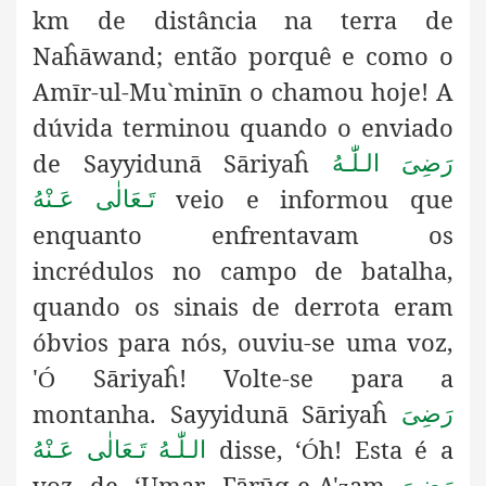
km de distância na terra de
Naĥāwand; então porquê e como o
Amīr-ul-Mu`minīn o chamou hoje! A
dúvida terminou quando o enviado
de Sayyidunā Sāriyaĥ
رَضِىَ الـلّٰـهُ
veio e informou que
تَـعَالٰی عَـنْهُ
enquanto enfrentavam os
incrédulos no campo de batalha,
quando os sinais de derrota eram
óbvios para nós, ouviu-se uma voz,
'
Sāriyaĥ! Volte-se para a
Ó
montanha. Sayyidunā Sāriyaĥ
رَضِىَ
disse, ‘
h! Esta é a
الـلّٰـهُ تَـعَالٰی عَـنْهُ
Ó
voz de ‘Umar Fārūq-e-A'
am
رَضِىَ