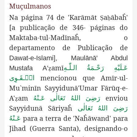
Muçulmanos
Na página 74 de 'Karāmāt
a
ābaĥ'
Ṣ
ḥ
[a publicação de 346- páginas
do
Maktaba-tul-Madīnaĥ, o
departamento de Publicação de
Dawat-e-Islami], Maulānā' Abdul
amī
عَـلَيْهِ رَحْـمَةُ الـلّٰـهِ
Mustafa A'
ẓ
mencionou que Amīr-ul-
الۡـقَـوِی
Mu`minīn Sayyidunā'Umar Fārūq-e-
A'
am
enviou
رَضِىَ اللهُ تَعَالٰی عَـنْهُ
ẓ
Sayyidunā Sāriyaĥ
رَضِىَ اللهُ تَعَالٰی
para a terra de 'Naĥāwand' para
عَـنْهُ
Jihad (Guerra Santa), designando-o