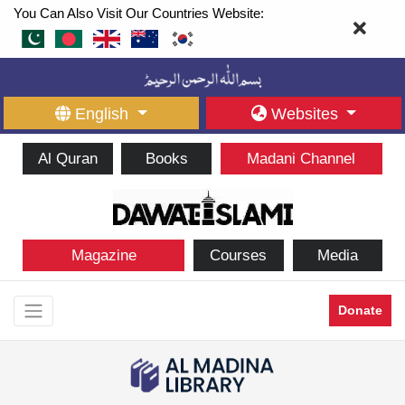
You Can Also Visit Our Countries Website:
English
Websites
Al Quran
Books
Madani Channel
Magazine
Courses
Media
Donate