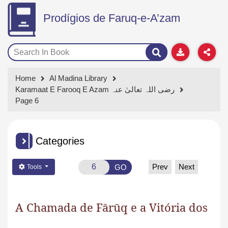
Prodígios de Faruq-e-A’zam
Home
Al Madina Library
Karamaat E Farooq E Azam رضی اللہ تعالیٰ عنہ
Page 6
Categories
Prev
Next
GO
Tools
A Chamada de Fārūq e a Vitória dos