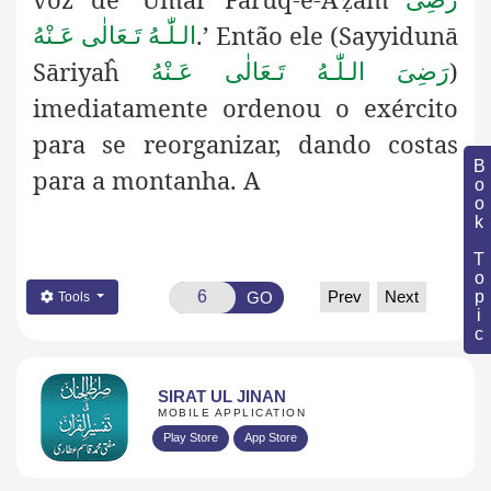
ẓ
.’ Então ele (Sayyidunā
الـلّٰـهُ تَـعَالٰی عَـنْهُ
Sāriyaĥ
)
رَضِىَ الـلّٰـهُ تَـعَالٰی عَـنْهُ
imediatamente ordenou o exército
para se reorganizar, dando costas
Book Topic
para a montanha. A
Prev
Next
GO
Tools
SIRAT UL JINAN
MOBILE APPLICATION
Play Store
App Store