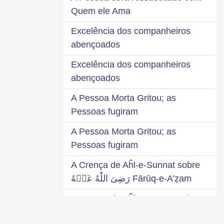
Quem ele Ama
Excelência dos companheiros
abençoados
Excelência dos companheiros
abençoados
A Pessoa Morta Gritou; as
Pessoas fugiram
A Pessoa Morta Gritou; as
Pessoas fugiram
A Crença de Aĥl-e-Sunnat sobre
Fārūq-e-A’ẓam رَضِىَ اللّٰهُ عَنۡهُ
A Crença de Aĥl-e-Sunnat sobre
Fārūq-e-A’ẓamرَضِىَ اللّٰهُ عَنۡهُ