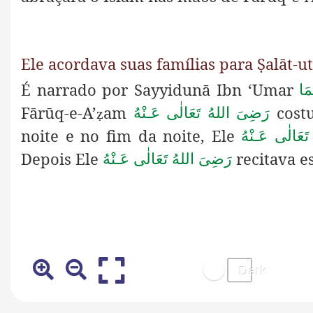
Ele acordava suas famílias para Ṣalāt-u
É narrado por Sayyidunā Ibn ‘Umar
مَا
Fārūq-e-A’
am
cost
رَضِىَ اللهُ تَعَالٰی عَـنْهُ
ẓ
noite e no fim da noite, Ele
َعَالٰی عَـنْهُ
Depois Ele
recitava e
رَضِىَ اللهُ تَعَالٰی عَـنْهُ