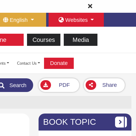
English
Websites
ne
Courses
Media
Donate
nts
Contact Us
PDF
Share
Search
BOOK TOPIC