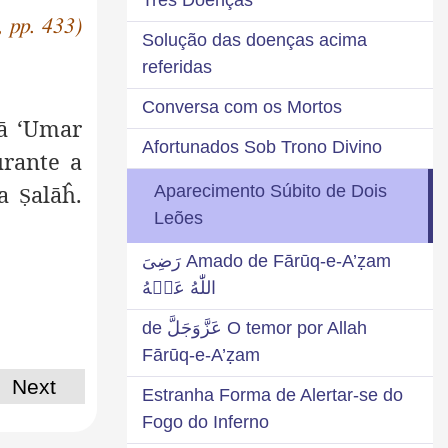
, pp. 433)
Solução das doenças acima
referidas
Conversa com os Mortos
ā ‘Umar
Afortunados Sob Trono Divino
urante a
ra
alāĥ.
Aparecimento Súbito de Dois
Ṣ
Leões
Amado de Fārūq-e-A’ẓam رَضِىَ
اللّٰهُ عَنۡهُ
O temor por Allah عَزَّوَجَلَّ de
Fārūq-e-A’ẓam
Next
Estranha Forma de Alertar-se do
Fogo do Inferno