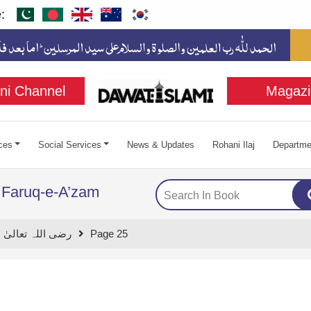
:
ni Channel
Magazi
ces
Social Services
News & Updates
Rohani Ilaj
Departme
 Faruq-e-A’zam
t E Farooq E Azam رضی اللہ تعالیٰ عنہ
Page 25