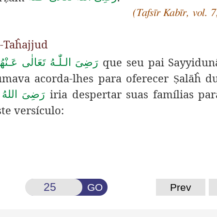
(Tafsīr Kabīr, vol. 7
t-Taĥajjud
que seu pai
Sayyidun
رَضِیَ الـلّٰـهُ تَعَالٰی عَـنْهُ
umava acorda-lhes para oferecer
alāĥ d
Ṣ
iria despertar suas famílias pa
رَضِىَ اللهُ ت
ste versículo:
GO
Prev