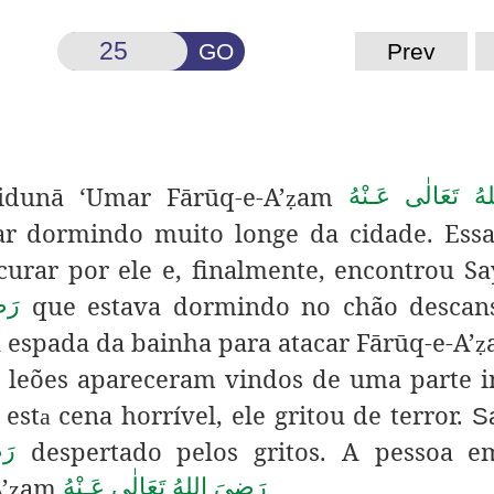
GO
Prev
idunā ‘Umar Fārūq-e-A’
am
ُ تَعَالٰی عَـنْهُ
ẓ
ar dormindo muito longe da cidade. Ess
curar por ele e, finalmente, encontrou S
que estava dormindo no chão descan
رَض
a espada da bainha para atacar Fārūq-e-A’
ẓ
 leões apareceram vindos de uma parte i
 est
cena horrível, ele gritou de terror.
a
Sa
despertado pelos gritos.
A pessoa em
رَ
’
am
.
رَضِىَ اللهُ تَعَالٰی عَـنْهُ
ẓ