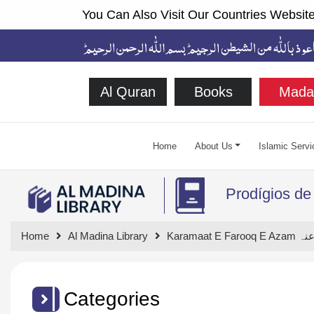
You Can Also Visit Our Countries Website
Al Quran
Books
Mada
Home
About Us
Islamic Servi
Prodígios de
Home
Al Madina Library
Karamaa
Categories