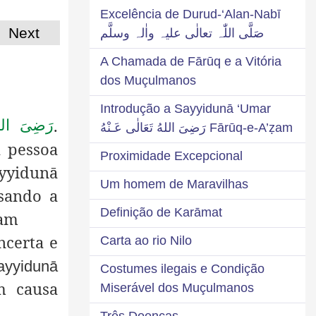
Excelência de Durud-‘Alan-Nabī
Next
صَلَّی اللّٰہ تعالٰی علیہ واٰلہ وسلَّم
A Chamada de Fārūq e a Vitória
dos Muçulmanos
Introdução a Sayyidunā ‘Umar
.
رَضِىَ الله
Fārūq-e-A’ẓam رَضِىَ اللهُ تَعَالٰی عَـنْهُ
a pessoa
Proximidade Excepcional
ayyidunā
Um homem de Maravilhas
sando a
Definição de Karāmat
am
ncerta e
Carta ao rio Nilo
yyidunā
Costumes ilegais e Condição
 causa
Miserável dos Muçulmanos
Três Doenças