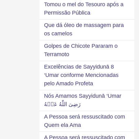
Tomou o mel do Tesouro após a
Permissão Pública
Que dá óleo de massagem para
os camelos
Golpes de Chicote Pararam o
Terramoto
8 Excelências de Sayyidunā
‘Umar conforme Mencionadas
pelo Amado Profeta
Nós Amamos Sayyidunā ‘Umar
رَضِىَ اللّٰهُ عَنۡهُ
A Pessoa será ressuscitado com
Quem ela Ama
A Pessoa será ressuscitado com