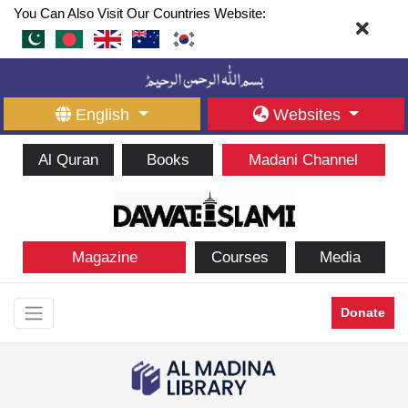
You Can Also Visit Our Countries Website:
English
Websites
Al Quran
Books
Madani Channel
Magazine
Courses
Media
Donate