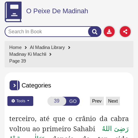
O Peixe De Madinah
Home
Al Madina Library
Madinay Ki Machli
Page 39
Categories
Prev
Next
GO
Tools
terceiro, até que o crânio da cabra
voltou ao primeiro Sahabi
رَضِىَ اللهُ