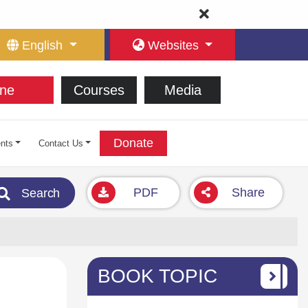
English
Websites
ne
Courses
Media
Donate
nts
Contact Us
PDF
Share
Search
BOOK TOPIC