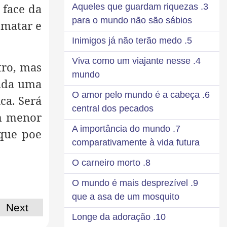
 face da
3. Aqueles que guardam riquezas
para o mundo não são sábios
 matar e
5. Inimigos já não terão medo
4. Viva como um viajante nesse
tro, mas
mundo
cada uma
6. O amor pelo mundo é a cabeça
ica. Será
central dos pecados
em menor
7. A importância do mundo
que poe
comparativamente à vida futura
8. O carneiro morto
9. O mundo é mais desprezível
que a asa de um mosquito
Next
10. Longe da adoração