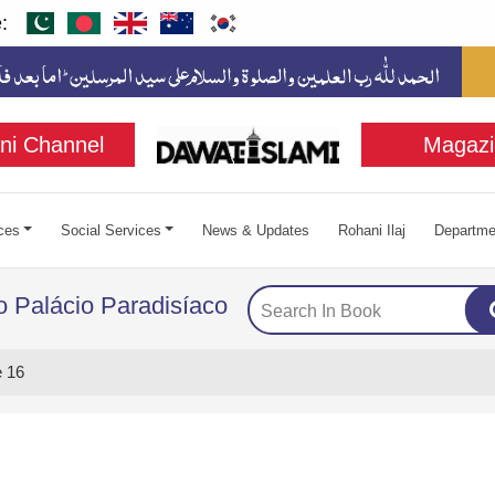
:
ni Channel
Magazi
ces
Social Services
News & Updates
Rohani Ilaj
Departme
 Palácio Paradisíaco
 16