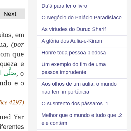
Du’ā para ler o livro
Next
O Negócio do Palácio Paradisíaco
As virtudes do Durud Sharif
itos, em
A glória dos Aulia-e-Kiram
gua,
(por
com que
Honre toda pessoa piedosa
aqueza e
Um exemplo do fim de uma
, o
pessoa imprudente
صَلَّى الل
undo
e o
Aos olhos de um aulia, o mundo
não tem importância
dice 4297)
1. O susntento dos pássaros
2. Melhor que o mundo e tudo que
med Yar
ele contêm
ferentes