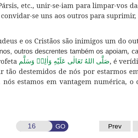
Pársis, etc., unir-se-iam para limpar-vos da
 convidar-se uns aos outros para suprimir,
Judeus e os Cristãos são inimigos um do ou
, 
anos, outros descrentes também os apoiam
rofeta
, é veríd
صَلَّى اللهُ تَعَالٰى عَلَيْهِ وَاٰلِهٖ وَسَلَّم
car tão destemidos de nós por estarmos 
 nós estamos em vantagem numérica, o 
GO
Prev