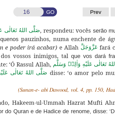
GO
Prev
, respondeu: vocês
صَلَّى اللهُ تَعَالٰى عَل
serão mu
pauzinhos, numa enchente de á
equenos
m e poder irá acabar)
e Allah
fará 
عَزَّوَجَلَّ
dos vossos inimigos, tal
que vos dará fr
e: ‘Ó Rassul Allah,
هُ تَعَالٰى عَلَيْهِ وَاٰلِهٖ وَسَلَّم
disse: ‘o amor pelo m
صَلَّى اللهُ تَعَالٰى عَلَيْه
(Sunan-e- abi Dawood, vol. 4, pp. 150, Ha
ado, Hakeem-ul-Ummah
Hazrat Mufti Ah
r do Quran e de Hadice de renome, disse: ‘Di