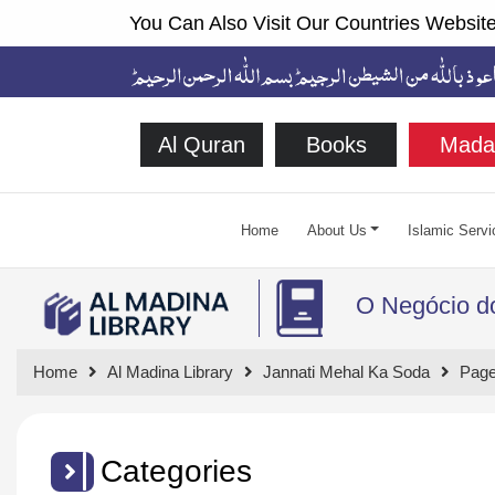
You Can Also Visit Our Countries Website
Al Quran
Books
Mada
Home
About Us
Islamic Servi
O Negócio do
Home
Al Madina Library
Jannati Mehal Ka Soda
Page
Categories