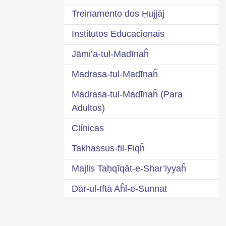
Treinamento dos Ḥujjāj
Institutos Educacionais
Jāmi’a-tul-Madīnaĥ
Madrasa-tul-Madīnaĥ
Madrasa-tul-Madīnaĥ (Para
Adultos)
Clínicas
Takhassus-fil-Fiqĥ
Majlis Taḥqīqāt-e-Shar’iyyaĥ
Dār-ul-Iftā Aĥl-e-Sunnat
Internet