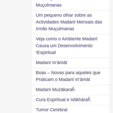
Muçulmanas
Um pequeno olhar sobre as
Actividades Madanī Mensais das
Irmãs Muçulmanas
Veja como o Ambiente Madanī
Causa um Desenvolvimento
Espiritual!
Madanī In’āmāt
Boas – Novas para aqueles que
Praticam o Madanī In’āmāt
Madanī Mużākaraĥ
Cura Espiritual e Istikhāraĥ
Tumor Cerebral