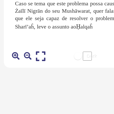
Caso se tema que este problema possa causa
Żaīlī Nigrān do seu Mushāwarat, quer fal
que ele seja capaz de
resolver o problem
Ḥ
Sharī’aĥ, leve o assunto ao
alqaĥ