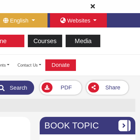
English
Websites
ne
Courses
Media
Donate
nts
Contact Us
PDF
Share
Search
BOOK TOPIC