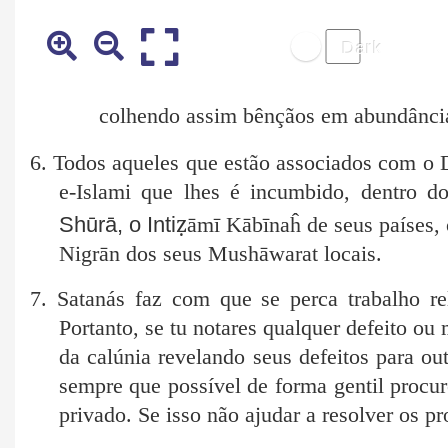
colhendo assim bênçãos em abundância 
6. Todos aqueles que estão associados com o 
e-Islami que lhes é incumbido, dentro d
ẓ
Shūrā, o Inti
āmī Kābīnaĥ de seus países,
Nigrān dos seus Mushāwarat locais.
7. Satanás faz com que se perca trabalho re
Portanto, se tu notares qualquer defeito 
da calúnia revelando seus defeitos para o
sempre que possível de forma gentil procu
privado. Se isso não ajudar a resolver os p