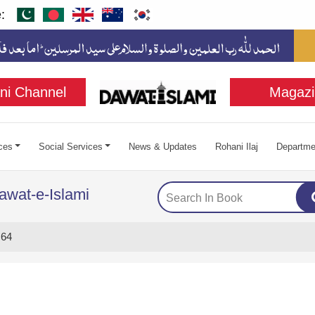
:
ni Channel
Magazi
ces
Social Services
News & Updates
Rohani Ilaj
Departme
awat-e-Islami
 64