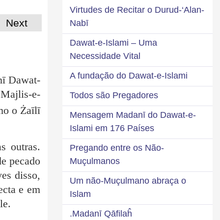
Virtudes de Recitar o Durud-‘Alan-
Next
Nabī
Dawat-e-Islami – Uma
Necessidade Vital
A fundação do Dawat-e-Islami
nī Dawat-
Majlis-e-
Todos são Pregadores
o o Żaīlī
Mensagem Madanī do Dawat-e-
Islami em 176 Países
s outras.
Pregando entre os Não-
de pecado
Muçulmanos
es disso,
Um não-Muçulmano abraça o
ecta e em
Islam
le.
Madanī Qāfilaĥ.