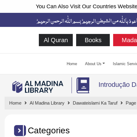
You Can Also Visit Our Countries Website
Al Quran
Books
Mada
Home
About Us
Islamic Servi
Introdução D
Home
Al Madina Library
Dawateislami Ka Taruf
Page
Categories