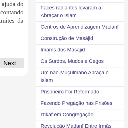
a ajuda do
Faces radiantes levaram a
 contando
Abraçar o Islam
imites da
Centros de Aprendizagem Madanī
Construção de Masājid
Imāms dos Masājid
Os Surdos, Mudos e Cegos
Next
Um não-Muçulmano Abraça o
Islam
Prisoneiro Foi Reformado
Fazendo Pregação nas Prisões
I’tikāf em Congregação
Revolução Madanī Entre Irmãs