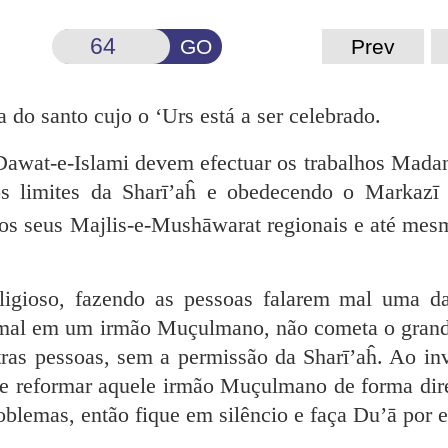
GO
Prev
do santo cujo o ‘Urs está a ser celebrado.
Dawat-e-Islami devem efectuar os trabalhos Mada
os limites da Sharī’aĥ e obedecendo o Markazī 
 os seus
Majlis-e-Mushāwarat regionais e até mesm
ligioso, fazendo as pessoas falarem mal uma da
ou mal em um irmão Muçulmano, não cometa o gran
utras pessoas, sem a
permissão da Sharī’aĥ. Ao inv
re reformar aquele irmão Muçulmano de forma dir
roblemas, então fique em silêncio e faça Du’ā por e