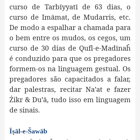
curso de Tarbīyyatī de 63 dias, o
curso de Imāmat, de Mudarris, etc.
De modo a espalhar a chamada para
o bem entre os mudos, os cegos, um
curso de 30 dias de Qufl-e-Madīnaĥ
é conduzido para que os pregadores
formem-os na linguagem gestual. Os
pregadores são capacitados a falar,
dar palestras, recitar Na’at e fazer
Żikr & Du’ā, tudo isso em linguagem
de sinais.
Īṣāl-e-Šawāb