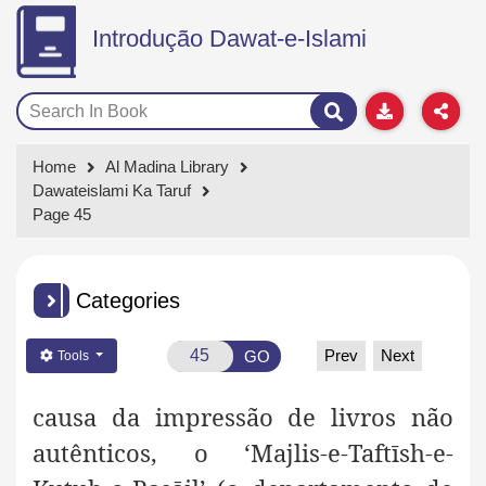
Introdução Dawat-e-Islami
Home
Al Madina Library
Dawateislami Ka Taruf
Page 45
Categories
Prev
Next
GO
Tools
causa da impressão de livros não
autênticos, o ‘Majlis-e-Taftīsh-e-