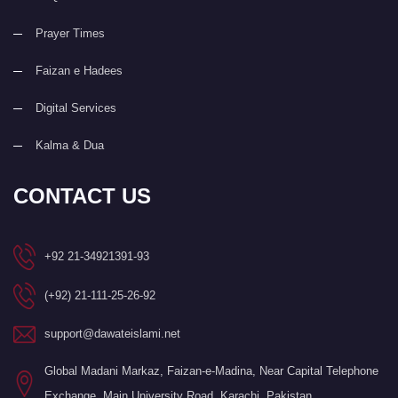
Prayer Times
Faizan e Hadees
Digital Services
Kalma & Dua
CONTACT US
+92 21-34921391-93
(+92) 21-111-25-26-92
support@dawateislami.net
Global Madani Markaz, Faizan-e-Madina, Near Capital Telephone
Exchange, Main University Road, Karachi, Pakistan