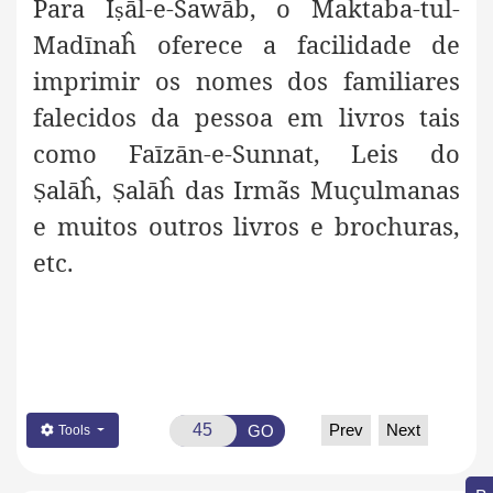
Para Ī
āl-e-Šawāb, o Maktaba-tul-
ṣ
Madīnaĥ oferece a facilidade de
imprimir os nomes dos familiares
falecidos da pessoa em livros tais
como Faīzān-e-Sunnat, Leis do
alāĥ,
alāĥ das Irmãs Muçulmanas
Ṣ
Ṣ
e muitos outros livros e brochuras,
etc.
Prev
Next
GO
Tools