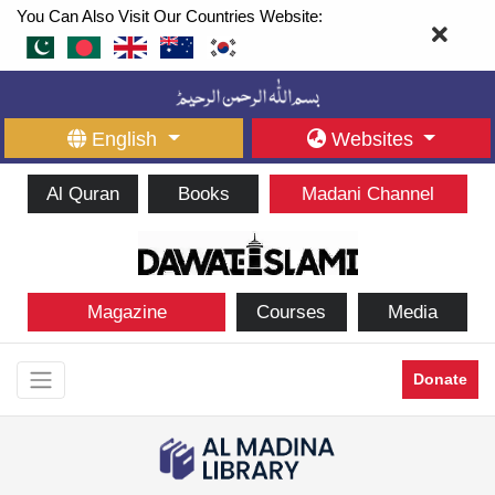
You Can Also Visit Our Countries Website:
English
Websites
Al Quran
Books
Madani Channel
Magazine
Courses
Media
Donate