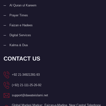
Al Quran ul Kareem
Prayer Times
Faizan e Hadees
Digital Services
Kalma & Dua
CONTACT US
+92 21-34921391-93
(+92) 21-111-25-26-92
support@dawateislami.net
Global Madani Markaz, Faizan-e-Madina, Near Capital Telephone