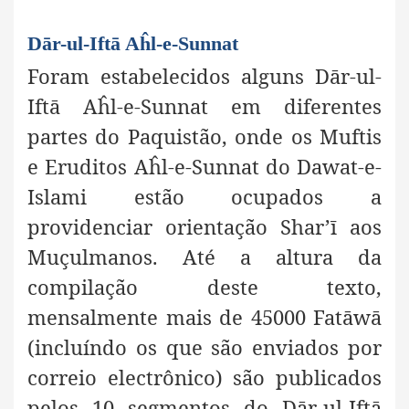
Dār-ul-Iftā Aĥl-e-Sunnat
Foram estabelecidos alguns Dār-ul-
Iftā Aĥl-e-Sunnat em diferentes
partes do Paquistão, onde os Muftis
e Eruditos Aĥl-e-Sunnat do Dawat-e-
Islami estão ocupados a
providenciar orientação Shar’ī aos
Muçulmanos. Até a altura da
compilação deste texto,
mensalmente mais de 45000 Fatāwā
(incluíndo os que são enviados por
correio electrônico) são publicados
pelos 10 segmentos do Dār-ul-Iftā