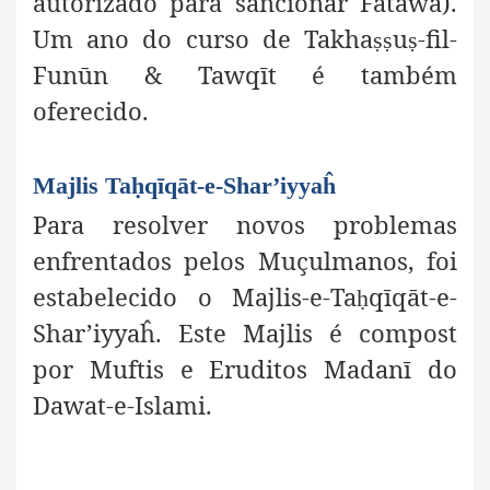
autorizado para sancionar Fatāwā).
Um ano do curso de Takha
u
-fil-
ṣṣ
ṣ
Funūn & Tawqīt é também
oferecido.
Majlis Taḥqīqāt-e-Shar’iyyaĥ
Para resolver novos problemas
enfrentados pelos Muçulmanos, foi
estabelecido o Majlis-e-Ta
qīqāt-e-
ḥ
Shar’iyyaĥ. Este Majlis é compost
por Muftis e Eruditos Madanī do
Dawat-e-Islami.