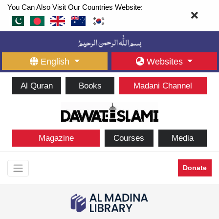
You Can Also Visit Our Countries Website:
English
Websites
Al Quran
Books
Madani Channel
Magazine
Courses
Media
Donate