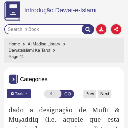
Introdução Dawat-e-Islami
Home
Al Madina Library
Dawateislami Ka Taruf
Page 41
Categories
Prev
Next
GO
Tools
dado a designação de Muftī &
Mu
addiq (i.e. aquele que está
ṣ