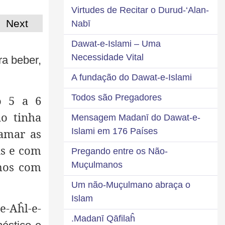
Virtudes de Recitar o Durud-‘Alan-
Next
Nabī
Dawat-e-Islami – Uma
Necessidade Vital
ra beber,
A fundação do Dawat-e-Islami
Todos são Pregadores
o 5 a 6
ão tinha
Mensagem Madanī do Dawat-e-
hamar as
Islami em 176 Países
is e com
Pregando entre os Não-
imos com
Muçulmanos
Um não-Muçulmano abraça o
Islam
e-Aĥl-e-
Madanī Qāfilaĥ.