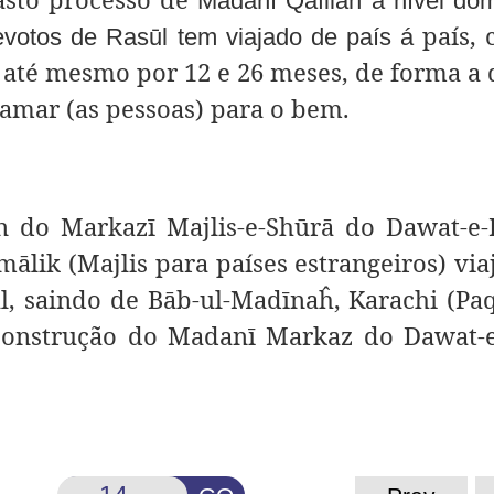
Madanī Qāfilah a nível dom
país, 
evotos de Rasūl tem viajado de país
á
 e, até mesmo por 12 e 26 meses, de forma a 
amar (as pessoas) para o bem.
n do Markazī Majlis-e-Shūrā do Dawat-e-
lik (Majlis para países estrangeiros) vi
l, saindo de Bāb-ul-Madīnaĥ
,
Karachi (Paq
a construção do Madanī Markaz do Dawat-e