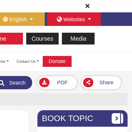
English
Websites
ne
Courses
Media
Donate
nts
Contact Us
PDF
Share
Search
BOOK TOPIC