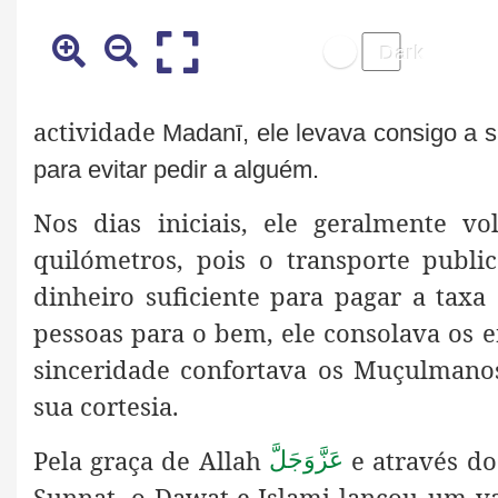
actividade
Madanī, ele levava consigo a s
para evitar pedir a alguém.
Nos dias iniciais, ele geralmente v
quilómetros, pois o transporte publ
dinheiro suficiente para pagar a tax
pessoas para o bem, ele consolava os 
sinceridade confortava os Muçulmano
sua cortesia
.
Pela graça de Allah
e através do
عَزَّوَجَلَّ
Sunnat
, o
Dawat-e-Islami lançou um v