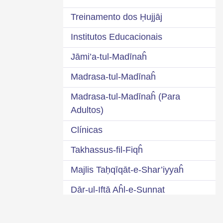
Treinamento dos Ḥujjāj
Institutos Educacionais
Jāmi’a-tul-Madīnaĥ
Madrasa-tul-Madīnaĥ
Madrasa-tul-Madīnaĥ (Para
Adultos)
Clínicas
Takhassus-fil-Fiqĥ
Majlis Taḥqīqāt-e-Shar’iyyaĥ
Dār-ul-Iftā Aĥl-e-Sunnat
Internet