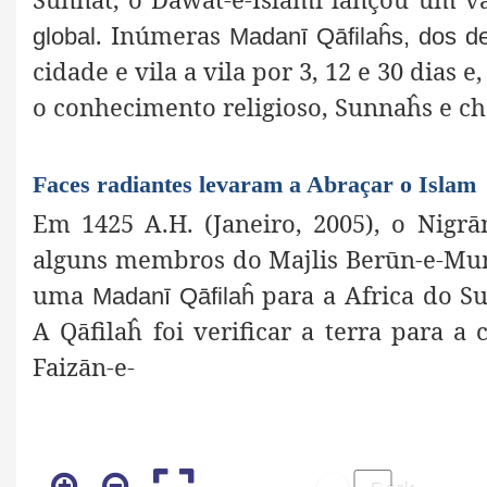
. Inúmeras
global
Madanī Qāfilaĥs, dos d
cidade e vila a vila por 3, 12 e 30 dias
o conhecimento religioso,
Sunnaĥs e ch
Faces radiantes levaram a Abraçar o Islam
Em 1425 A.H. (Janeiro, 2005), o Nigrā
alguns membros do Majlis Berūn-e-Mumā
uma
para a Africa do Su
Madanī Qāfilaĥ
A Qāfilaĥ foi verificar a terra para 
Faizān-e-