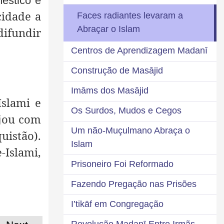
éstico e
cidade a
Faces radiantes levaram a
Abraçar o Islam
difundir
Centros de Aprendizagem Madanī
Construção de Masājid
Imāms dos Masājid
Islami e
Os Surdos, Mudos e Cegos
ajou com
Um não-Muçulmano Abraça o
uistão).
Islam
-Islami,
Prisoneiro Foi Reformado
Fazendo Pregação nas Prisões
I’tikāf em Congregação
Revolução Madanī Entre Irmãs