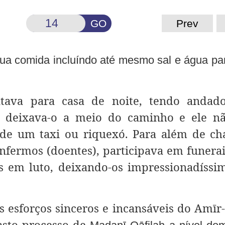
GO
Prev
ua comida incluíndo até mesmo sal e água pa
oltava para casa de noite, tendo andad
ic deixava-o a meio do caminho e ele n
a de um taxi ou riquexó. Para além de c
enfermos (doentes), participava em funera
s em luto, deixando-os impressionadíss
s esforços sinceros e incansáveis do Amīr-
asto processo de