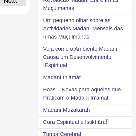
Next
Muçulmanas
Um pequeno olhar sobre as
Actividades Madanī Mensais das
Irmãs Muçulmanas
Veja como o Ambiente Madanī
Causa um Desenvolvimento
Espiritual!
Madanī In’āmāt
Boas – Novas para aqueles que
Praticam o Madanī In’āmāt
Madanī Mużākaraĥ
Cura Espiritual e Istikhāraĥ
Tumor Cerebral