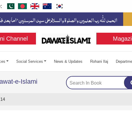
:
ni Channel
Magazi
ces
Social Services
News & Updates
Rohani Ilaj
Departme
awat-e-Islami
 14