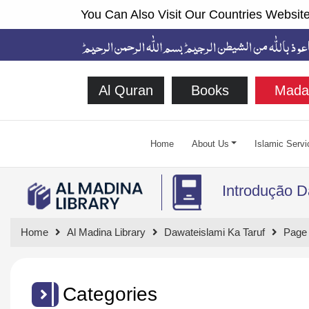
You Can Also Visit Our Countries Website
Al Quran
Books
Mada
Home
About Us
Islamic Servi
Introdução D
Home
Al Madina Library
Dawateislami Ka Taruf
Page
Categories