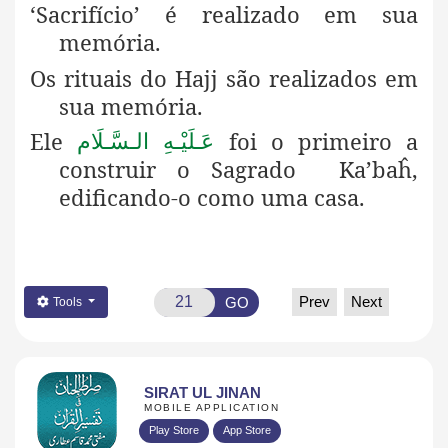
‘Sacrifício’ é realizado em sua
memória.
Os rituais do Hajj são realizados em
sua memória.
Ele
foi o primeiro a
عَـلَيْـهِ الـسَّـلَام
construir o Sagrado Ka’baĥ,
edificando-o como uma casa.
Prev
Next
GO
Tools
SIRAT UL JINAN
MOBILE APPLICATION
Play Store
App Store