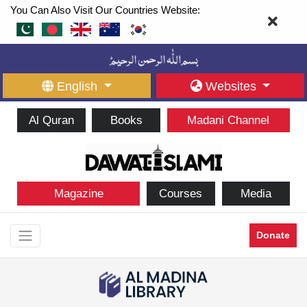
You Can Also Visit Our Countries Website:
English
Websites
Al Quran
Books
Madani Channel
Magazine
Courses
Media
Donate