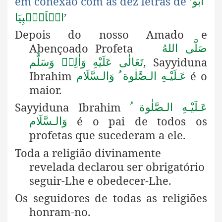
em conexão com as dez letras de
‘
اَبُو
’
الۡاَنۡۢبِيَا
Depois do nosso Amado e
Abençoado Profeta
صَلَّى اللهُ
, Sayyiduna
تَعَالٰى عَلَيْهِ وَاٰلِهٖ وَسَلَّم
Ibrahim
é o
عَـلَيْـهِ الـصَّلٰوة ُ وَالـسَّلَام
maior.
Sayyiduna Ibrahim
عَـلَيْـهِ الـصَّلٰوة ُ
é o pai de todos os
وَالـسَّلَام
profetas que sucederam a ele.
Toda a religião divinamente
revelada declarou ser obrigatório
seguir-Lhe e obedecer-Lhe.
Os seguidores de todas as religiões
honram-no.