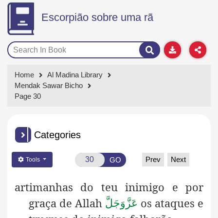
Escorpião sobre uma rã
Home
Al Madina Library
Mendak Sawar Bicho
Page 30
Categories
Prev
Next
GO
Tools
artimanhas do teu inimigo e por
graça de Allah
os ataques e
عَزَّوَجَلَّ