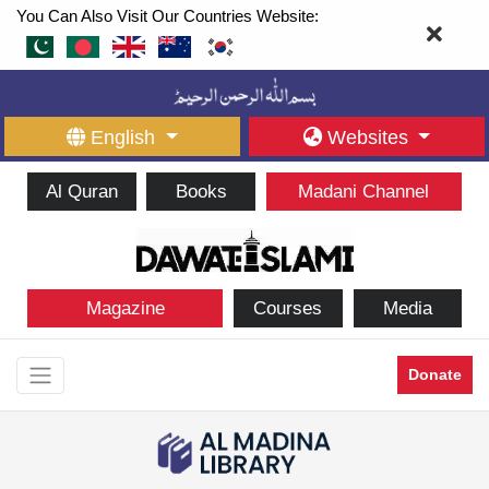
You Can Also Visit Our Countries Website:
English
Websites
Al Quran
Books
Madani Channel
Magazine
Courses
Media
Donate