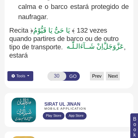
calma e o barco estará protegido de
naufragar.
Recita
﴿
یَا حَیُّ یَا قَیُّوْمُ
﴾
132 vezes
quando partires de barco ou de outro
عَزَّوَجَلَّ
اِنْ شَــآءَالـلّٰـه
tipo de transporte.
,
estará
Prev
Next
GO
Tools
SIRAT UL JINAN
MOBILE APPLICATION
Play Store
App Store