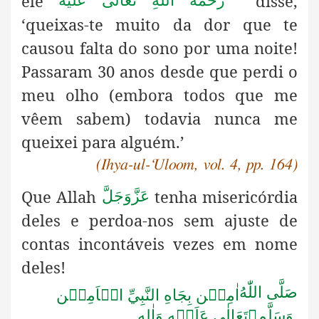
ele
disse,
رَحْمَةُ اللهِ تَعَالٰی عَلَيْه
‘queixas-te muito da dor que te
causou falta do sono por uma noite!
Passaram 30 anos desde que perdi o
meu olho (embora todos que me
vêem sabem) todavia nunca me
queixei para alguém.’
(Ihya-ul-‘Uloom, vol. 4, pp. 164)
Que Allah
tenha misericórdia
عَزَّوَجَلَّ
deles e perdoa-nos sem ajuste de
contas incontáveis vezes em nome
deles!
صَلَّى اللّٰهُ
اٰمِيۡن بِجَاهِ النَّبِيِّ الۡاَمِيۡن
تَعَالٰى عَلَيۡهِ وَاٰلِه

وَسَلَّم