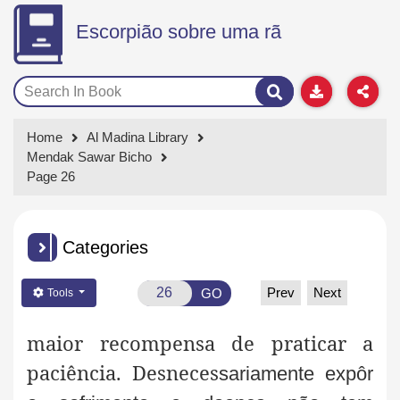
Escorpião sobre uma rã
Home
Al Madina Library
Mendak Sawar Bicho
Page 26
Categories
Prev
Next
GO
Tools
maior recompensa de praticar a
paciência. Desneces
sariamente expôr