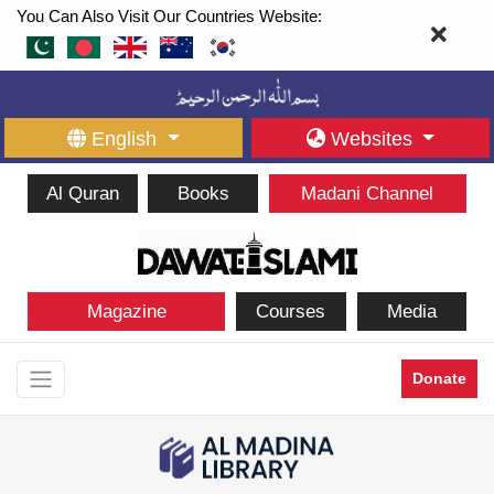
You Can Also Visit Our Countries Website:
English
Websites
Al Quran
Books
Madani Channel
Magazine
Courses
Media
Donate