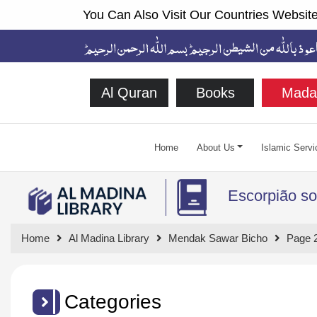
You Can Also Visit Our Countries Website
Al Quran
Books
Mada
Home
About Us
Islamic Servi
Escorpião so
Home
Al Madina Library
Mendak Sawar Bicho
Page 
Categories