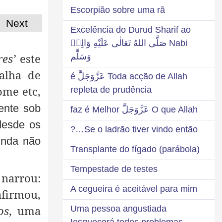
Escorpião sobre uma rã
Next
Excelência do Durud Sharif ao
Nabi صَلَّى اللهُ تَعَالٰى عَلَيْهِ وَاٰلِهٖ
res’
este
وَسَلَّم
alha de
Toda acção de Allah عَزَّوَجَلَّ é
ome etc,
repleta de prudência
ente sob
O que Allah عَزَّوَجَلَّ faz é Melhor
desde os
Se o ladrão tiver vindo então…?
inda não
Transplante do fígado (parábola)
Tempestade de testes
narrou:
A cegueira é aceitável para mim
firmou,
os
, uma
Uma pessoa angustiada
esquecerá todos problemas!