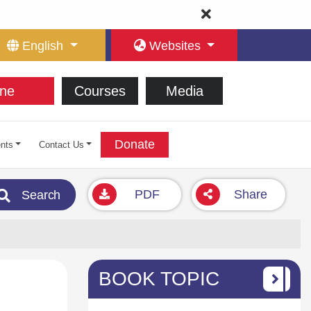
English
Websites
ne
Courses
Media
Donate
nts
Contact Us
PDF
Share
Search
BOOK TOPIC