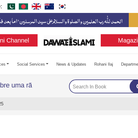
:
ni Channel
Magazi
ces
Social Services
News & Updates
Rohani Ilaj
Departme
bre uma rã
25