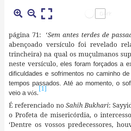
página 71: ‘
Sem antes terdes de passa
abençoado versículo foi revelado re
trincheira) na qual os muçulmanos sup
neste versículo
, eles foram forçados a 
dificuldades e sofrimentos no caminho d
tempos passados. Até ao momento, o sofr
[1]
s.
veio a v
ó
É referenciado no
Sahih Bukhari
: Sayy
o Profeta de misericórdia, o interces
‘Dentre os vossos predecessores, h