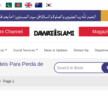
:
ni Channel
Magazi
ces
Social Services
News & Updates
Rohani Ilaj
Departme
teis Para Perda de
Page 1