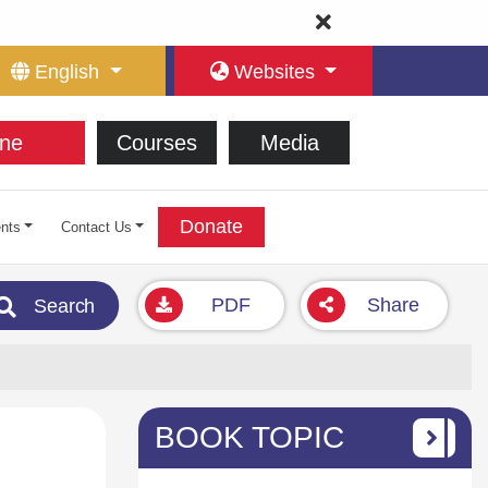
English
Websites
ne
Courses
Media
Donate
nts
Contact Us
PDF
Share
Search
BOOK TOPIC