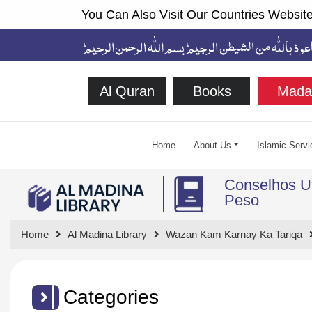
You Can Also Visit Our Countries Website
Al Quran
Books
Mada
Home
About Us
Islamic Servi
Conselhos U
Peso
Home
Al Madina Library
Wazan Kam Karnay Ka Tariqa
Categories